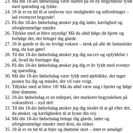
Må din 18-års fødselsdag være starten på en ny begyndelse fyldt
med spænding og lykke.
18 år er en tid til at omfavne nye muligheder og udfordringer –
lad eventyret begynde!
På din 18-års fødselsdag ønsker jeg dig latter, kærlighed og
uforglemmelige minder.
Tilykke med at blive myndig! Må du altid følge dit hjerte og
forfølge det, der bringer dig glæde.
18 år gamle er du nu lovligt voksen – tænk på alle de fantastiske
ting, du kan gøre!
Til din 18-års fødselsdag ønsker jeg dig succes og opfyldelse i
alt, hvad du foretager dig.
På din 18-års fødselsdag ønsker jeg dig et liv fyldt med eventyr
og spænding.
Må din 18-års fødselsdag være fyldt med øjeblikke, der tager
pusten fra dig og minder, der vil vare evigt.
Tillykke med at blive 18! Må du altid være ung i hjertet og følge
dine drømme.
18-års fødselsdag er en milepæl, der markerer begyndelsen på
voksenlivet – nyd det!
Til din 18-års fødselsdag ønsker jeg dig modet til at gå efter det,
du ønsker, og kærligheden til at lysne din vej.
Må din 18-års fødselsdag bringe dig glæde, latter og
uforglemmelige minder med dem, du elsker.
18 år er en tid til at fejre og drømme stort – intet er umuligt!