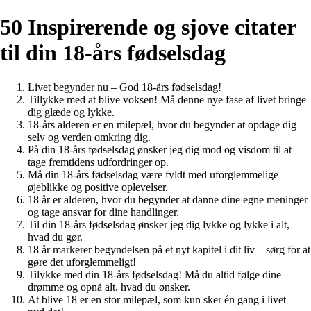
50 Inspirerende og sjove citater
til din 18-års fødselsdag
Livet begynder nu – God 18-års fødselsdag!
Tillykke med at blive voksen! Må denne nye fase af livet bringe
dig glæde og lykke.
18-års alderen er en milepæl, hvor du begynder at opdage dig
selv og verden omkring dig.
På din 18-års fødselsdag ønsker jeg dig mod og visdom til at
tage fremtidens udfordringer op.
Må din 18-års fødselsdag være fyldt med uforglemmelige
øjeblikke og positive oplevelser.
18 år er alderen, hvor du begynder at danne dine egne meninger
og tage ansvar for dine handlinger.
Til din 18-års fødselsdag ønsker jeg dig lykke og lykke i alt,
hvad du gør.
18 år markerer begyndelsen på et nyt kapitel i dit liv – sørg for at
gøre det uforglemmeligt!
Tilykke med din 18-års fødselsdag! Må du altid følge dine
drømme og opnå alt, hvad du ønsker.
At blive 18 er en stor milepæl, som kun sker én gang i livet –