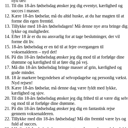
nyd det!
Til din 18-års fødselsdag ønsker jeg dig eventyr, kærlighed og
succes i masser.
Kære 18-års fødselar, må du altid huske, at du har magten til at
forme din egen fremtid.
Tillykke med 18-års fødselsdagen! Må denne nye æra bringe dig
lykke og muligheder.
Efter 18 år er du nu ansvarlig for at tage beslutninger, der vil
forme dit liv.
18-års fødselsdag er en tid til at fejre overgangen til
voksenalderen – nyd det!
På din 18-års fødselsdag ønsker jeg dig mod til at forfølge dine
drømme og kærlighed til at føre dig på vej.
Må din 18-års fødselsdag bringe masser af grin, kærlighed og
gode minder.
18 år markere begyndelsen af ​​selvopdagelse og personlig vækst.
Nyd rejsen!
Kære 18-års fødselar, må denne dag være fyldt med lykke,
kærlighed og sjov.
Til din 18-års fødselsdag ønsker jeg dig frihed til at være dig selv
og mod til at forfølge dine drømme.
På din 18-års fødselsdag ønsker jeg dig en fantastisk rejse
gennem voksenalderen.
Tillykke med din 18-års fødselsdag! Må din fremtid være lys og
fuld af succes.