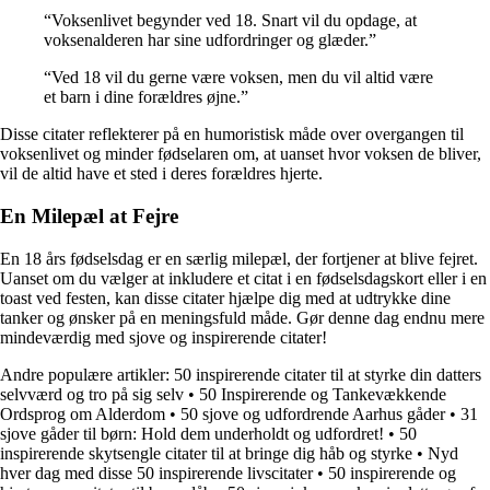
“Voksenlivet begynder ved 18. Snart vil du opdage, at
voksenalderen har sine udfordringer og glæder.”
“Ved 18 vil du gerne være voksen, men du vil altid være
et barn i dine forældres øjne.”
Disse citater reflekterer på en humoristisk måde over overgangen til
voksenlivet og minder fødselaren om, at uanset hvor voksen de bliver,
vil de altid have et sted i deres forældres hjerte.
En Milepæl at Fejre
En 18 års fødselsdag er en særlig milepæl, der fortjener at blive fejret.
Uanset om du vælger at inkludere et citat i en fødselsdagskort eller i en
toast ved festen, kan disse citater hjælpe dig med at udtrykke dine
tanker og ønsker på en meningsfuld måde. Gør denne dag endnu mere
mindeværdig med sjove og inspirerende citater!
Andre populære artikler:
50 inspirerende citater til at styrke din datters
selvværd og tro på sig selv
•
50 Inspirerende og Tankevækkende
Ordsprog om Alderdom
•
50 sjove og udfordrende Aarhus gåder
•
31
sjove gåder til børn: Hold dem underholdt og udfordret!
•
50
inspirerende skytsengle citater til at bringe dig håb og styrke
•
Nyd
hver dag med disse 50 inspirerende livscitater
•
50 inspirerende og