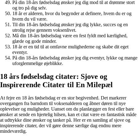
På din 18-års fødselsdag ønsker jeg dig mod til at drømme stort
og tro på dig selv.
18 år er alderen, hvor du begynder at definere, hvem du er og
hvem du vil være.
Til din 18-års fødselsdag ønsker jeg dig lykke, succes og en
utrolig rejse gennem voksenlivet.
Må din 18-års fødselsdag være en fest fyldt med kærlighed,
glæde og gode minder.
18 år er en tid til at omfavne mulighederne og skabe dit eget
eventyr.
På din 18-års fødselsdag ønsker jeg dig eventyr, lykke og mange
uforglemmelige øjeblikke.
18 års fødselsdag citater: Sjove og
Inspirerende Citater til En Milepæl
At fejre en 18 års fødselsdag er en stor begivenhed. Det markerer
overgangen fra barndom til voksenalderen og åbner døren til nye
oplevelser og muligheder. Uanset om du planlægger en fest eller bare
ønsker at sende en hjertelig hilsen, kan et citat være en fantastisk måde
at udtrykke dine ønsker og tanker på. Her er en samling af sjove og
inspirerende citater, der vil gøre denne særlige dag endnu mere
mindeværdig.