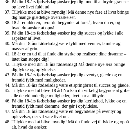
På din 18-års fødselsdag ønsker jeg dig mod til at bryde grænser
og leve livet fuldt ud.
Tillykke med at blive myndig! Må denne nye fase af livet bringe
dig mange glædelige overraskelser.
18 år er alderen, hvor du begynder at forstå, hvem du er, og
hvad du ønsker at opnå.
På din 18-års fødselsdag ønsker jeg dig succes og lykke i alle
aspekter af livet.
Må din 18-års fødselsdag være fyldt med venner, familie og
masser af grin.
18 år er en tid til at finde din styrke og realisere dine drømme –
intet kan stoppe dig!
Tillykke med din 18-års fødselsdag! Må denne nye æra bringe
dig lykke og opfyldelse.
På din 18-års fødselsdag ønsker jeg dig eventyr, glæde og en
fremtid fyldt med muligheder.
Må din 18-års fødselsdag være et springbræt til succes og glæde.
Tillykke med at blive 18 år! Nu kan du virkelig begynde at gribe
alle de vidunderlige muligheder, livet har at tilbyde.
På din 18-års fødselsdag ønsker jeg dig kærlighed, lykke og en
fremtid fyldt med drømme, der går i opfyldelse.
Må din 18-års fødselsdag være en begyndelse på eventyr og
oplevelser, der vil vare livet ud.
Tillykke med at blive myndig! Må du finde vej til lykke og opnå
alt, hvad du ønsker.