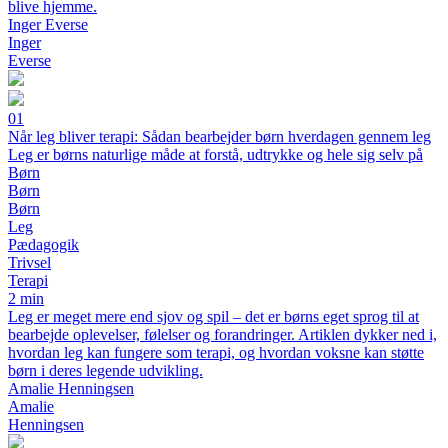
blive hjemme.
Inger Everse
Inger
Everse
01
Når leg bliver terapi: Sådan bearbejder børn hverdagen gennem leg
Leg er børns naturlige måde at forstå, udtrykke og hele sig selv på
Børn
Børn
Børn
Leg
Pædagogik
Trivsel
Terapi
2 min
Leg er meget mere end sjov og spil – det er børns eget sprog til at
bearbejde oplevelser, følelser og forandringer. Artiklen dykker ned i,
hvordan leg kan fungere som terapi, og hvordan voksne kan støtte
børn i deres legende udvikling.
Amalie Henningsen
Amalie
Henningsen