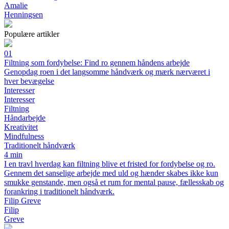
Amalie
Henningsen
Populære artikler
01
Filtning som fordybelse: Find ro gennem håndens arbejde
Genopdag roen i det langsomme håndværk og mærk nærværet i
hver bevægelse
Interesser
Interesser
Filtning
Håndarbejde
Kreativitet
Mindfulness
Traditionelt håndværk
4 min
I en travl hverdag kan filtning blive et fristed for fordybelse og ro.
Gennem det sanselige arbejde med uld og hænder skabes ikke kun
smukke genstande, men også et rum for mental pause, fællesskab og
forankring i traditionelt håndværk.
Filip Greve
Filip
Greve