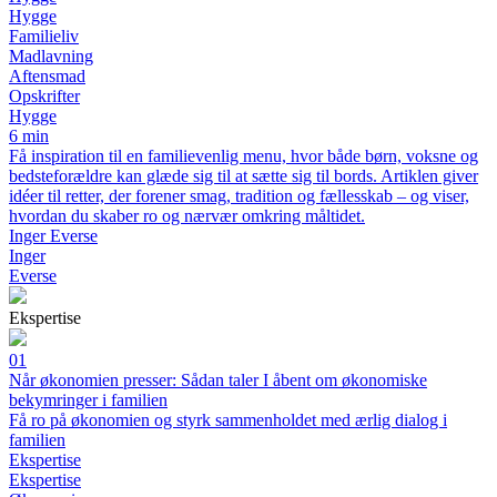
Hygge
Familieliv
Madlavning
Aftensmad
Opskrifter
Hygge
6 min
Få inspiration til en familievenlig menu, hvor både børn, voksne og
bedsteforældre kan glæde sig til at sætte sig til bords. Artiklen giver
idéer til retter, der forener smag, tradition og fællesskab – og viser,
hvordan du skaber ro og nærvær omkring måltidet.
Inger Everse
Inger
Everse
Ekspertise
01
Når økonomien presser: Sådan taler I åbent om økonomiske
bekymringer i familien
Få ro på økonomien og styrk sammenholdet med ærlig dialog i
familien
Ekspertise
Ekspertise