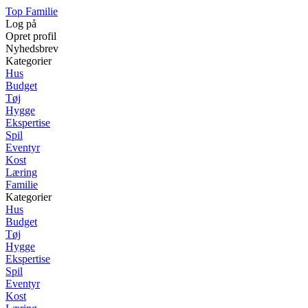
Top Familie
Log på
Opret profil
Nyhedsbrev
Kategorier
Hus
Budget
Tøj
Hygge
Ekspertise
Spil
Eventyr
Kost
Læring
Familie
Kategorier
Hus
Budget
Tøj
Hygge
Ekspertise
Spil
Eventyr
Kost