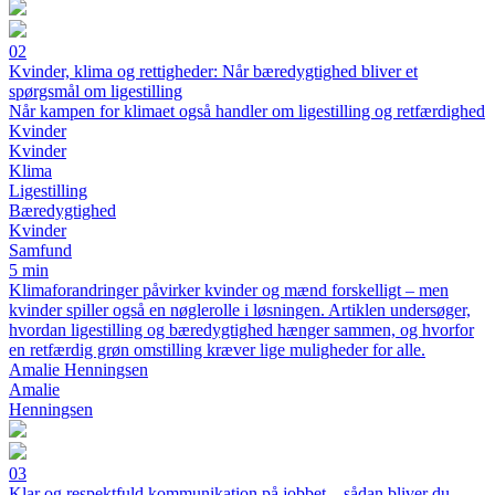
02
Kvinder, klima og rettigheder: Når bæredygtighed bliver et
spørgsmål om ligestilling
Når kampen for klimaet også handler om ligestilling og retfærdighed
Kvinder
Kvinder
Klima
Ligestilling
Bæredygtighed
Kvinder
Samfund
5 min
Klimaforandringer påvirker kvinder og mænd forskelligt – men
kvinder spiller også en nøglerolle i løsningen. Artiklen undersøger,
hvordan ligestilling og bæredygtighed hænger sammen, og hvorfor
en retfærdig grøn omstilling kræver lige muligheder for alle.
Amalie Henningsen
Amalie
Henningsen
03
Klar og respektfuld kommunikation på jobbet – sådan bliver du