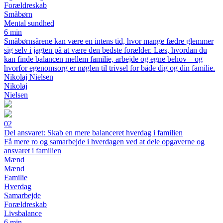
Forældreskab
Småbørn
Mental sundhed
6 min
Småbørnsårene kan være en intens tid, hvor mange fædre glemmer
sig selv i jagten på at være den bedste forælder. Læs, hvordan du
kan finde balancen mellem familie, arbejde og egne behov – og
hvorfor egenomsorg er nøglen til trivsel for både dig og din familie.
Nikolaj Nielsen
Nikolaj
Nielsen
02
Del ansvaret: Skab en mere balanceret hverdag i familien
Få mere ro og samarbejde i hverdagen ved at dele opgaverne og
ansvaret i familien
Mænd
Mænd
Familie
Hverdag
Samarbejde
Forældreskab
Livsbalance
6 min