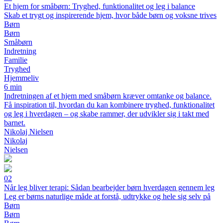
Et hjem for småbørn: Tryghed, funktionalitet og leg i balance
Skab et trygt og inspirerende hjem, hvor både børn og voksne trives
Børn
Børn
Småbørn
Indretning
Familie
Tryghed
Hjemmeliv
6 min
Indretningen af et hjem med småbørn kræver omtanke og balance.
Få inspiration til, hvordan du kan kombinere tryghed, funktionalitet
og leg i hverdagen – og skabe rammer, der udvikler sig i takt med
barnet.
Nikolaj Nielsen
Nikolaj
Nielsen
02
Når leg bliver terapi: Sådan bearbejder børn hverdagen gennem leg
Leg er børns naturlige måde at forstå, udtrykke og hele sig selv på
Børn
Børn