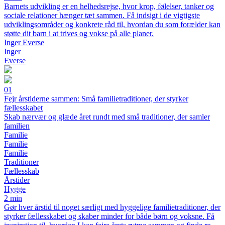
Barnets udvikling er en helhedsrejse, hvor krop, følelser, tanker og
sociale relationer hænger tæt sammen. Få indsigt i de vigtigste
udviklingsområder og konkrete råd til, hvordan du som forælder kan
støtte dit barn i at trives og vokse på alle planer.
Inger Everse
Inger
Everse
01
Fejr årstiderne sammen: Små familie­traditioner, der styrker
fællesskabet
Skab nærvær og glæde året rundt med små traditioner, der samler
familien
Familie
Familie
Familie
Traditioner
Fællesskab
Årstider
Hygge
2 min
Gør hver årstid til noget særligt med hyggelige familietraditioner, der
styrker fællesskabet og skaber minder for både børn og voksne. Få