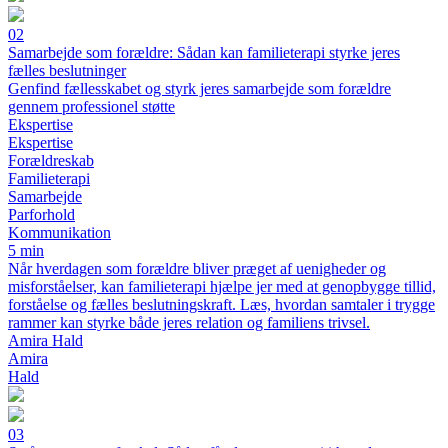
02
Samarbejde som forældre: Sådan kan familieterapi styrke jeres
fælles beslutninger
Genfind fællesskabet og styrk jeres samarbejde som forældre
gennem professionel støtte
Ekspertise
Ekspertise
Forældreskab
Familieterapi
Samarbejde
Parforhold
Kommunikation
5 min
Når hverdagen som forældre bliver præget af uenigheder og
misforståelser, kan familieterapi hjælpe jer med at genopbygge tillid,
forståelse og fælles beslutningskraft. Læs, hvordan samtaler i trygge
rammer kan styrke både jeres relation og familiens trivsel.
Amira Hald
Amira
Hald
03