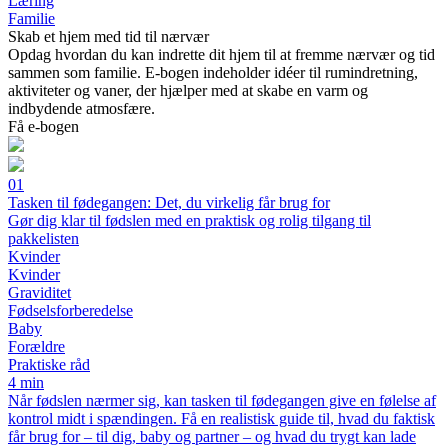
Læring
Familie
Skab et hjem med tid til nærvær
Opdag hvordan du kan indrette dit hjem til at fremme nærvær og tid
sammen som familie. E-bogen indeholder idéer til rumindretning,
aktiviteter og vaner, der hjælper med at skabe en varm og
indbydende atmosfære.
Få e-bogen
01
Tasken til fødegangen: Det, du virkelig får brug for
Gør dig klar til fødslen med en praktisk og rolig tilgang til
pakkelisten
Kvinder
Kvinder
Graviditet
Fødselsforberedelse
Baby
Forældre
Praktiske råd
4 min
Når fødslen nærmer sig, kan tasken til fødegangen give en følelse af
kontrol midt i spændingen. Få en realistisk guide til, hvad du faktisk
får brug for – til dig, baby og partner – og hvad du trygt kan lade