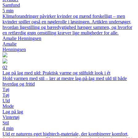
Samfund
5 min
Klimaforandringer påvirker kvinder og mænd forskelligt – men
kvinder spiller også en nøglerolle i løsningen. Artiklen undersøger,
hvordan ligestilling og bæredygtighed hænger sammen, og hvorfor
en retfærdig grøn omstilling kræver lige muligheder for alle.
Amalie Henningsen
Amalie
Henningsen
02
Lag på lag med uld: Praktisk varme og stilfuldt look i ét
Hold varmen med stil – lær at mestre lag-på-lag med uld til både
hverdag og fritid
Tøj
Tøj
Uld
Mode
Lag på lag
Vintertøj
Stil
4 min
Uld er naturens eget hightech-materiale, der kombinerer komfort,