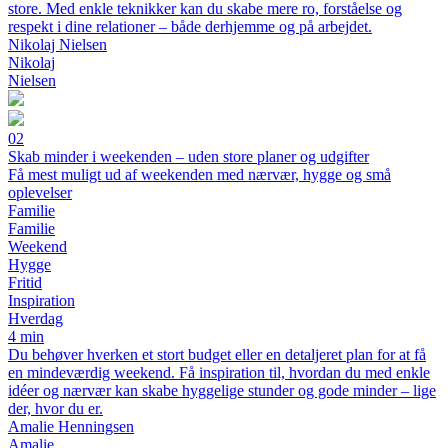
store. Med enkle teknikker kan du skabe mere ro, forståelse og
respekt i dine relationer – både derhjemme og på arbejdet.
Nikolaj Nielsen
Nikolaj
Nielsen
02
Skab minder i weekenden – uden store planer og udgifter
Få mest muligt ud af weekenden med nærvær, hygge og små
oplevelser
Familie
Familie
Weekend
Hygge
Fritid
Inspiration
Hverdag
4 min
Du behøver hverken et stort budget eller en detaljeret plan for at få
en mindeværdig weekend. Få inspiration til, hvordan du med enkle
idéer og nærvær kan skabe hyggelige stunder og gode minder – lige
der, hvor du er.
Amalie Henningsen
Amalie