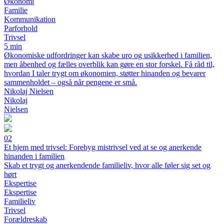
Økonomi
Familie
Kommunikation
Parforhold
Trivsel
5 min
Økonomiske udfordringer kan skabe uro og usikkerhed i familien,
men åbenhed og fælles overblik kan gøre en stor forskel. Få råd til,
hvordan I taler trygt om økonomien, støtter hinanden og bevarer
sammenholdet – også når pengene er små.
Nikolaj Nielsen
Nikolaj
Nielsen
02
Et hjem med trivsel: Forebyg mistrivsel ved at se og anerkende
hinanden i familien
Skab et trygt og anerkendende familieliv, hvor alle føler sig set og
hørt
Ekspertise
Ekspertise
Familieliv
Trivsel
Forældreskab