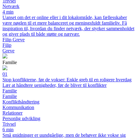
Trivsel
Netværk
4 min
Uanset om det er online eller i dit lokalområde, kan fællesskaber
være nøglen til et mere balanceret og meningsfuldt familieliv. Få
inspiration til, hvordan du finder netværk, der styrker sammenholdet
og giver plads til både støtte og nærvær.
Filip Greve
Filip
Greve
Familie
01
Stop konflikterne, før de vokser: Enkle greb til en roligere hverdag
Lær at håndtere uenigheder, før de bliver til konflikter
Familie
Familie
Konflikthåndtering
Kommunikation
Relationer
Personlig udvikling
Trivsel
6 min
Små gnidninger er uundgåelige, men de behøver ikke vokse sig