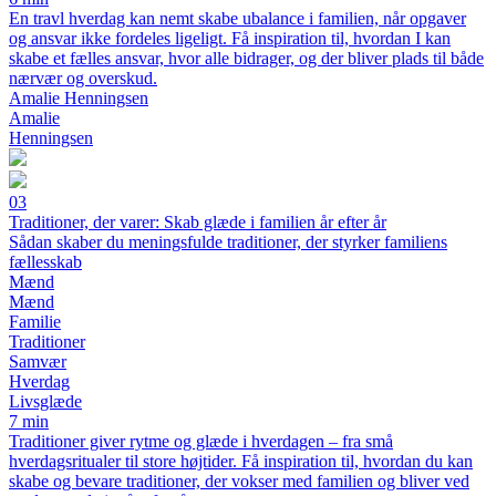
En travl hverdag kan nemt skabe ubalance i familien, når opgaver
og ansvar ikke fordeles ligeligt. Få inspiration til, hvordan I kan
skabe et fælles ansvar, hvor alle bidrager, og der bliver plads til både
nærvær og overskud.
Amalie Henningsen
Amalie
Henningsen
03
Traditioner, der varer: Skab glæde i familien år efter år
Sådan skaber du meningsfulde traditioner, der styrker familiens
fællesskab
Mænd
Mænd
Familie
Traditioner
Samvær
Hverdag
Livsglæde
7 min
Traditioner giver rytme og glæde i hverdagen – fra små
hverdagsritualer til store højtider. Få inspiration til, hvordan du kan
skabe og bevare traditioner, der vokser med familien og bliver ved