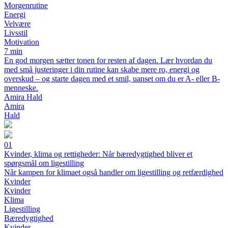
Morgenrutine
Energi
Velvære
Livsstil
Motivation
7 min
En god morgen sætter tonen for resten af dagen. Lær hvordan du
med små justeringer i din rutine kan skabe mere ro, energi og
overskud – og starte dagen med et smil, uanset om du er A- eller B-
menneske.
Amira Hald
Amira
Hald
01
Kvinder, klima og rettigheder: Når bæredygtighed bliver et
spørgsmål om ligestilling
Når kampen for klimaet også handler om ligestilling og retfærdighed
Kvinder
Kvinder
Klima
Ligestilling
Bæredygtighed
Kvinder