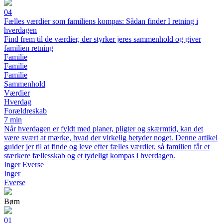
04
Fælles værdier som familiens kompas: Sådan finder I retning i
hverdagen
Find frem til de værdier, der styrker jeres sammenhold og giver
familien retning
Familie
Familie
Familie
Sammenhold
Værdier
Hverdag
Forældreskab
7 min
Når hverdagen er fyldt med planer, pligter og skærmtid, kan det
være svært at mærke, hvad der virkelig betyder noget. Denne artikel
guider jer til at finde og leve efter fælles værdier, så familien får et
stærkere fællesskab og et tydeligt kompas i hverdagen.
Inger Everse
Inger
Everse
Børn
01