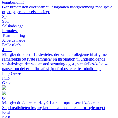
teambuilding
Gør firmafesten eller teambuildingdagen uforglemmelig med sjove
og engagerende selskabslege
Spil
Spil
Selskabslege
Firmafest
Teambuilding
Arbejdsglæde
Fællesskab
4 min
Mangler du idéer til aktiviteter, der kan få kollegerne til at grine,
samarbejde og ryste sammen? Få inspiration til underholdende
selskabslege, der skaber god stemning og styrker fællesskabet –
uanset om det er til firmafest, julefrokost eller teambuilding.
Filip Greve
Filip
Greve
04
Mangler du det rette udstyr? Lær at improvisere i køkkenet
Slip kreativiteten løs, og lær at lave mad uden at mangle noget
Kost
Kost