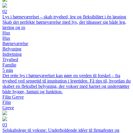
02
Lys i børneværelset – skab tryghed, leg og fleksibilitet i én løsning
Skab det perfekte børneværelse med lys, der tilpasser sig både leg,
læring og ro
Hus
Hus
Børneværelse
Belysning
Indretning
Tryghed
Familie
5 min
Det rette lys i børneværelset kan gøre en verden til forskel – fra
tryghed ved sengetid til inspiration i legetiden. Få tips til, hvordan du
skaber en fleksibel belysning, der vokser med barnet og understøtter
både hygge, fantasi og funktion.
Filip Greve
Filip
Greve
03
Selskabslege til voksne: Underholdende idéer til firmafester og