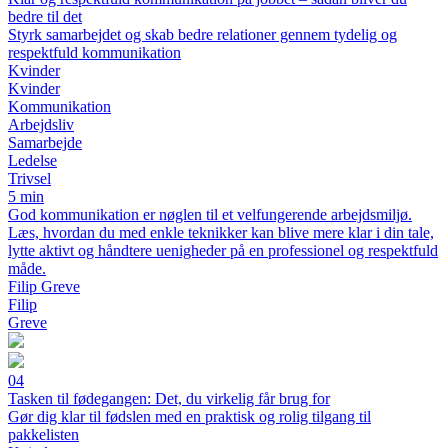
bedre til det
Styrk samarbejdet og skab bedre relationer gennem tydelig og
respektfuld kommunikation
Kvinder
Kvinder
Kommunikation
Arbejdsliv
Samarbejde
Ledelse
Trivsel
5 min
God kommunikation er nøglen til et velfungerende arbejdsmiljø.
Læs, hvordan du med enkle teknikker kan blive mere klar i din tale,
lytte aktivt og håndtere uenigheder på en professionel og respektfuld
måde.
Filip Greve
Filip
Greve
04
Tasken til fødegangen: Det, du virkelig får brug for
Gør dig klar til fødslen med en praktisk og rolig tilgang til
pakkelisten