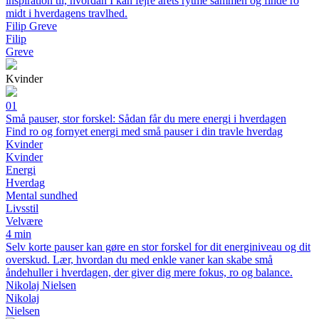
inspiration til, hvordan I kan fejre årets rytme sammen og finde ro
midt i hverdagens travlhed.
Filip Greve
Filip
Greve
Kvinder
01
Små pauser, stor forskel: Sådan får du mere energi i hverdagen
Find ro og fornyet energi med små pauser i din travle hverdag
Kvinder
Kvinder
Energi
Hverdag
Mental sundhed
Livsstil
Velvære
4 min
Selv korte pauser kan gøre en stor forskel for dit energiniveau og dit
overskud. Lær, hvordan du med enkle vaner kan skabe små
åndehuller i hverdagen, der giver dig mere fokus, ro og balance.
Nikolaj Nielsen
Nikolaj
Nielsen