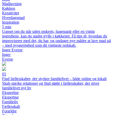
Madlavning
Køkken
Kreativitet
Hverdagsmad
Inspiration
5 min
Uanset om du står uden piskeris, bagepapir eller en vigtig
ingrediens, kan du stadig trylle i køkkenet. Få tips til, hvordan du
improviserer med det, du har, og opdager nye måder at lave mad på
– med nysgerrighed som dit vigtigste redskab.
Inger Everse
Inger
Everse
05
Find fællesskaber, der styrker familielivet – både online og lokalt
Skab stærke relationer og find støtte i fællesskaber, der giver
familielivet nyt liv
Ekspertise
Ekspertise
Familieliv
Fællesskab
Forældre