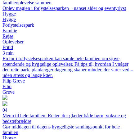
familieoplevelse sammen
Oplev magien i forlystelsesparken – uanset alder og eventyrlyst
Hygge
Hygge
Forlystelsespark
Familie
Rejse
Oplevelser
Fritid
3 min
En tur i forlystelsesparken kan samle hele familien om sjove,
spændende og hyggelige oplevelser. Få tips til, hvordan I vælger
den rette park, planlægger dagen og skaber minder, der varer ved –
uden stress og lange køer.
Filip Greve
Filip
Greve
04
Menu til hele familien: Retter, der glæder både børn, voksne og
bedsteforældre
Gør middagen til dagens hyggeligste samlingspunkt for hele
familien
Hygge