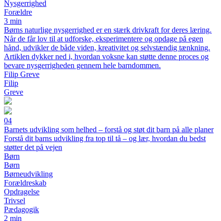
Nysgerrighed
Forældre
3 min
Børns naturlige nysgerrighed er en stærk drivkraft for deres læring.
Når de får lov til at udforske, eksperimentere og opdage på egen
hånd, udvikler de både viden, kreativitet og selvstændig tænkning.
Artiklen dykker ned i, hvordan voksne kan støtte denne proces og
bevare nysgerrigheden gennem hele barndommen.
Filip Greve
Filip
Greve
04
Barnets udvikling som helhed – forstå og støt dit barn på alle planer
Forstå dit barns udvikling fra top til tå – og lær, hvordan du bedst
støtter det på vejen
Børn
Børn
Børneudvikling
Forældreskab
Opdragelse
Trivsel
Pædagogik
2 min