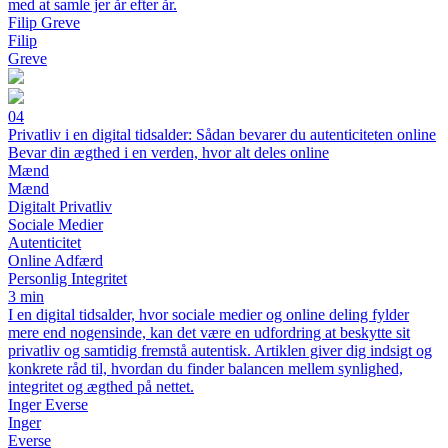
med at samle jer år efter år.
Filip Greve
Filip
Greve
04
Privatliv i en digital tidsalder: Sådan bevarer du autenticiteten online
Bevar din ægthed i en verden, hvor alt deles online
Mænd
Mænd
Digitalt Privatliv
Sociale Medier
Autenticitet
Online Adfærd
Personlig Integritet
3 min
I en digital tidsalder, hvor sociale medier og online deling fylder
mere end nogensinde, kan det være en udfordring at beskytte sit
privatliv og samtidig fremstå autentisk. Artiklen giver dig indsigt og
konkrete råd til, hvordan du finder balancen mellem synlighed,
integritet og ægthed på nettet.
Inger Everse
Inger
Everse