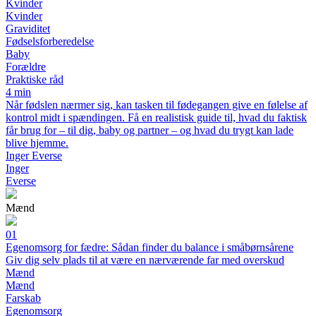
Kvinder
Kvinder
Graviditet
Fødselsforberedelse
Baby
Forældre
Praktiske råd
4 min
Når fødslen nærmer sig, kan tasken til fødegangen give en følelse af
kontrol midt i spændingen. Få en realistisk guide til, hvad du faktisk
får brug for – til dig, baby og partner – og hvad du trygt kan lade
blive hjemme.
Inger Everse
Inger
Everse
Mænd
01
Egenomsorg for fædre: Sådan finder du balance i småbørnsårene
Giv dig selv plads til at være en nærværende far med overskud
Mænd
Mænd
Farskab
Egenomsorg