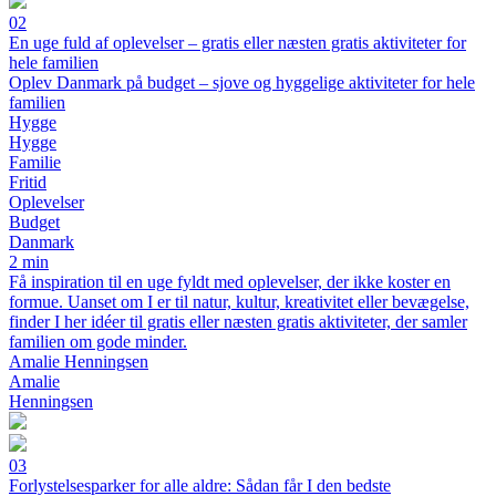
02
En uge fuld af oplevelser – gratis eller næsten gratis aktiviteter for
hele familien
Oplev Danmark på budget – sjove og hyggelige aktiviteter for hele
familien
Hygge
Hygge
Familie
Fritid
Oplevelser
Budget
Danmark
2 min
Få inspiration til en uge fyldt med oplevelser, der ikke koster en
formue. Uanset om I er til natur, kultur, kreativitet eller bevægelse,
finder I her idéer til gratis eller næsten gratis aktiviteter, der samler
familien om gode minder.
Amalie Henningsen
Amalie
Henningsen
03
Forlystelsesparker for alle aldre: Sådan får I den bedste