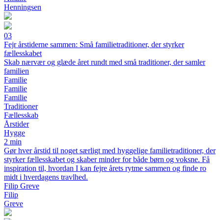
Henningsen
03
Fejr årstiderne sammen: Små familie­traditioner, der styrker
fællesskabet
Skab nærvær og glæde året rundt med små traditioner, der samler
familien
Familie
Familie
Familie
Traditioner
Fællesskab
Årstider
Hygge
2 min
Gør hver årstid til noget særligt med hyggelige familietraditioner, der
styrker fællesskabet og skaber minder for både børn og voksne. Få
inspiration til, hvordan I kan fejre årets rytme sammen og finde ro
midt i hverdagens travlhed.
Filip Greve
Filip
Greve