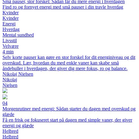
Små pauser, stor forskel: Sådan får du mere energi i hverdagen
Find ro og fornyet energi med små pauser i din travle hverdag
Kvinder
Kvinder
Energi
Hverdag
Mental sundhed
Livsstil
Velvære
4 min
Selv korte pauser kan gøre en stor forskel for dit energiniveau og dit
overskud. Lær, hvordan du med enkle vaner kan skabe små
åndehuller i hverdagen, der giver dig mere fokus, ro og balance.
Nikolaj Nielsen
Nikolaj
Nielsen
04
Morgenrutiner med energi: Sådan starter du dagen med overskud og
glæde
Få en frisk og fokuseret start på dagen med simple vaner, der giver
energi og glæde
Helbred
Helbred