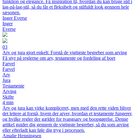
funktion og elegance. Få inspiration til, hvordan du kan bruge uld i
lag-på-lag-stil, så du får et fleksibelt og stilfuldt look gennem hele
sæsonen.
Inger Everse
Inger
Everse
03
Arv og jura gjort enkelt: Forstå de vigtigste begreber som arving
Få styr på reglerne om arv, testamente og fordeling af boet
Farvel
Farvel
Arv
Jura
Testamente
Arving
Skifte
4 min
Arv og jura kan virke kompliceret, men med den rette viden bliver
det lettere at forstå, hvem der arver, hvordan et testamente fungerer,
og hvilke regler der gælder for tvangsarv og boopgørelse. Denne
artikel guider dig gennem de vigtigste begreber, så du som arving
eller efterladt kan føle dig tryg i processen.
Amalie Henningsen