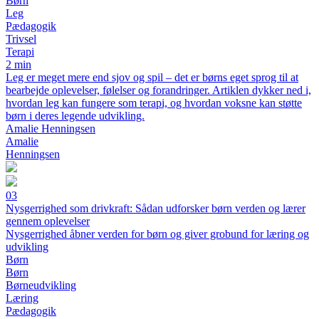
Børn
Leg
Pædagogik
Trivsel
Terapi
2 min
Leg er meget mere end sjov og spil – det er børns eget sprog til at
bearbejde oplevelser, følelser og forandringer. Artiklen dykker ned i,
hvordan leg kan fungere som terapi, og hvordan voksne kan støtte
børn i deres legende udvikling.
Amalie Henningsen
Amalie
Henningsen
03
Nysgerrighed som drivkraft: Sådan udforsker børn verden og lærer
gennem oplevelser
Nysgerrighed åbner verden for børn og giver grobund for læring og
udvikling
Børn
Børn
Børneudvikling
Læring
Pædagogik