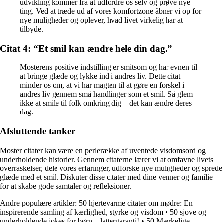
udvikling kommer fra at udfordre os selv og prøve nye
ting. Ved at træde ud af vores komfortzone åbner vi op for
nye muligheder og oplever, hvad livet virkelig har at
tilbyde.
Citat 4: “Et smil kan ændre hele din dag.”
Mosterens positive indstilling er smitsom og har evnen til
at bringe glæde og lykke ind i andres liv. Dette citat
minder os om, at vi har magten til at gøre en forskel i
andres liv gennem små handlinger som et smil. Så glem
ikke at smile til folk omkring dig – det kan ændre deres
dag.
Afsluttende tanker
Moster citater kan være en perlerække af uventede visdomsord og
underholdende historier. Gennem citaterne lærer vi at omfavne livets
overraskelser, dele vores erfaringer, udforske nye muligheder og sprede
glæde med et smil. Diskuter disse citater med dine venner og familie
for at skabe gode samtaler og refleksioner.
Andre populære artikler:
50 hjertevarme citater om mødre: En
inspirerende samling af kærlighed, styrke og visdom
•
50 sjove og
underholdende jokes for børn – lattergaranti!
•
50 Mærkelige