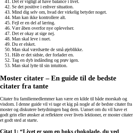
Det er vigtigt at have balance i livet.
Se det positive i enhver situation.
Mind dig selv om, hvad der virkelig betyder noget.
Man kan ikke kontrollere alt.
Fejl er en del af læring.
Vær åben overfor nye oplevelser.
Det er okay at sige nej.
Man skal leve i nuet.
Du er elsket.
Man skal værdsætte de små øjeblikke.
Håb er det sidste, der forlader en.
Tag en dyb indånding og prøv igen.
Man skal lytte til sin intuition.
Moster citater – En guide til de bedste
citater fra tante
Citater fra familiemedlemmer kan være en kilde til både morskab og
visdom. I denne guide vil vi tage et kig på nogle af de bedste citater fra
moster og diskutere betydningen bag dem. Uanset om du vil have et
godt grin eller ønsker at reflektere over livets lektioner, er moster citater
et godt sted at starte.
Citat 1: “Livet er som en boks chokolade, du ved