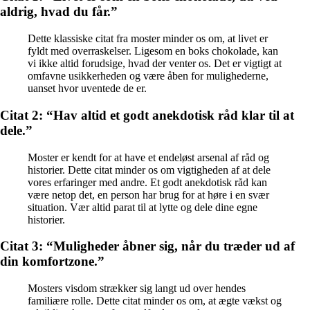
aldrig, hvad du får.”
Dette klassiske citat fra moster minder os om, at livet er
fyldt med overraskelser. Ligesom en boks chokolade, kan
vi ikke altid forudsige, hvad der venter os. Det er vigtigt at
omfavne usikkerheden og være åben for mulighederne,
uanset hvor uventede de er.
Citat 2: “Hav altid et godt anekdotisk råd klar til at
dele.”
Moster er kendt for at have et endeløst arsenal af råd og
historier. Dette citat minder os om vigtigheden af at dele
vores erfaringer med andre. Et godt anekdotisk råd kan
være netop det, en person har brug for at høre i en svær
situation. Vær altid parat til at lytte og dele dine egne
historier.
Citat 3: “Muligheder åbner sig, når du træder ud af
din komfortzone.”
Mosters visdom strækker sig langt ud over hendes
familiære rolle. Dette citat minder os om, at ægte vækst og