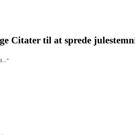
e Citater til at sprede julestemn
bud…”
”