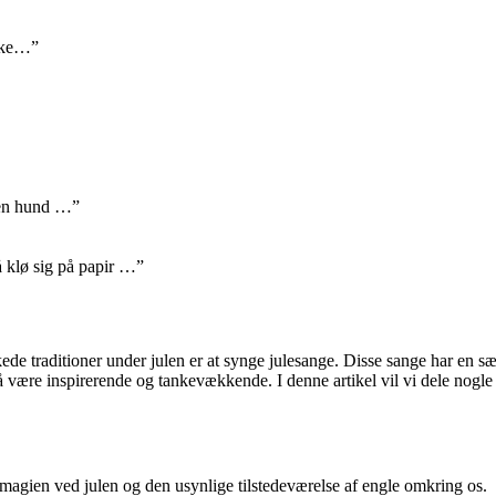
ærke…”
r en hund …”
å klø sig på papir …”
ede traditioner under julen er at synge julesange. Disse sange har en s
 inspirerende og tankevækkende. I denne artikel vil vi dele nogle fanta
 magien ved julen og den usynlige tilstedeværelse af engle omkring os.