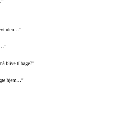
…”
rnevinden…”
ul…”
må blive tilbage?”
ragte hjem…”