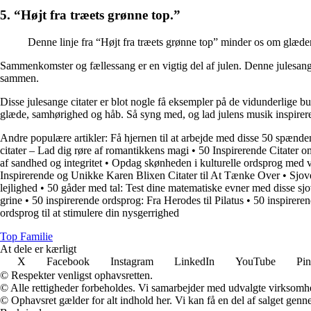
5. “Højt fra træets grønne top.”
Denne linje fra “Højt fra træets grønne top” minder os om glæde
Sammenkomster og fællessang er en vigtig del af julen. Denne julesang 
sammen.
Disse julesange citater er blot nogle få eksempler på de vidunderlige b
glæde, samhørighed og håb. Så syng med, og lad julens musik inspirere
Andre populære artikler:
Få hjernen til at arbejde med disse 50 spænd
citater – Lad dig røre af romantikkens magi
•
50 Inspirerende Citater
af sandhed og integritet
•
Opdag skønheden i kulturelle ordsprog med vo
Inspirerende og Unikke Karen Blixen Citater til At Tænke Over
•
Sjove
lejlighed
•
50 gåder med tal: Test dine matematiske evner med disse sjo
grine
•
50 inspirerende ordsprog: Fra Herodes til Pilatus
•
50 inspirerend
ordsprog til at stimulere din nysgerrighed
Top Familie
At dele er kærligt
X
Facebook
Instagram
LinkedIn
YouTube
Pin
© Respekter venligst ophavsretten.
© Alle rettigheder forbeholdes. Vi samarbejder med udvalgte virksomhed
© Ophavsret gælder for alt indhold her. Vi kan få en del af salget genne