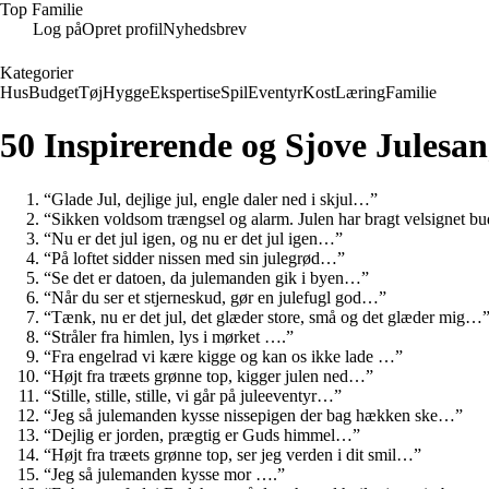
Top Familie
Log på
Opret profil
Nyhedsbrev
Kategorier
Hus
Budget
Tøj
Hygge
Ekspertise
Spil
Eventyr
Kost
Læring
Familie
50 Inspirerende og Sjove Julesang
“Glade Jul, dejlige jul, engle daler ned i skjul…”
“Sikken voldsom trængsel og alarm. Julen har bragt velsignet 
“Nu er det jul igen, og nu er det jul igen…”
“På loftet sidder nissen med sin julegrød…”
“Se det er datoen, da julemanden gik i byen…”
“Når du ser et stjerneskud, gør en julefugl god…”
“Tænk, nu er det jul, det glæder store, små og det glæder mig…
“Stråler fra himlen, lys i mørket ….”
“Fra engelrad vi kære kigge og kan os ikke lade …”
“Højt fra træets grønne top, kigger julen ned…”
“Stille, stille, stille, vi går på juleeventyr…”
“Jeg så julemanden kysse nissepigen der bag hækken ske…”
“Dejlig er jorden, prægtig er Guds himmel…”
“Højt fra træets grønne top, ser jeg verden i dit smil…”
“Jeg så julemanden kysse mor ….”