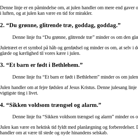
Denne linje er en påmindelse om, at julen handler om mere end gaver og
i luften, og at julen kan være en tid for mirakler.
2. “Du grønne, glitrende træ, goddag, goddag.”
Denne linje fra “Du grønne, glitrende træ” minder os om den glæde
Juletræet er et symbol på håb og genfødsel og minder os om, at selv i d
glæde og kærlighed til vores kære i julen.
3. “Et barn er født i Bethlehem.”
Denne linje fra “Et barn er født i Bethlehem” minder os om jule
Julen handler om at fejre fødslen af Jesus Kristus. Denne julesang linj
vigtigste ting i livet.
4. “Sikken voldsom trængsel og alarm.”
Denne linje fra “Sikken voldsom trængsel og alarm” minder os om
Julen kan være en hektisk tid fyldt med planlægning og forberedelser. D
handler om at være til stede og nyde hinandens selskab.