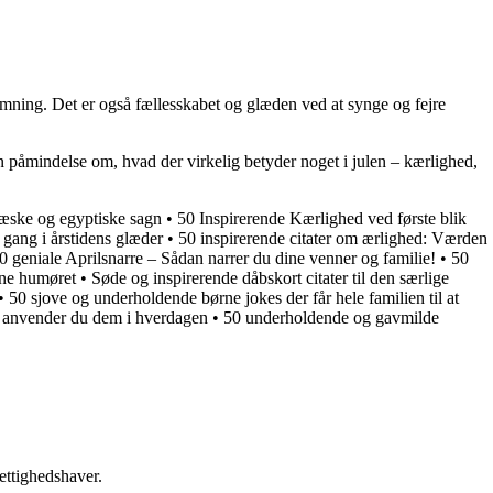
emning. Det er også fællesskabet og glæden ved at synge og fejre
n påmindelse om, hvad der virkelig betyder noget i julen – kærlighed,
æske og egyptiske sagn
•
50 Inspirerende Kærlighed ved første blik
 gang i årstidens glæder
•
50 inspirerende citater om ærlighed: Værden
0 geniale Aprilsnarre – Sådan narrer du dine venner og familie!
•
50
ysne humøret
•
Søde og inspirerende dåbskort citater til den særlige
•
50 sjove og underholdende børne jokes der får hele familien til at
g anvender du dem i hverdagen
•
50 underholdende og gavmilde
ettighedshaver.