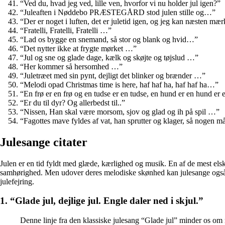
“Ved du, hvad jeg ved, lille ven, hvorfor vi nu holder jul igen?”
“Juleaften i Nøddebo PRÆSTEGÅRD stod julen stille og…”
“Der er noget i luften, det er juletid igen, og jeg kan næsten m
“Fratelli, Fratelli, Fratelli …”
“Lad os bygge en snemand, så stor og blank og hvid…”
“Det nytter ikke at frygte mørket …”
“Jul og sne og glade dage, kælk og skøjte og tøjslud …”
“Her kommer så hersomhed …”
“Juletræet med sin pynt, dejligt det blinker og brænder …”
“Melodi opad Christmas time is here, haf haf ha, haf haf ha…”
“En frø er en frø og en tudse er en tudse, en hund er en hund e
“Er du til dyr? Og allerbedst til..”
“Nissen, Han skal være morsom, sjov og glad og ih på spil …”
“Fagottes mave fyldes af vat, han sprutter og klager, så nogen m
Julesange citater
Julen er en tid fyldt med glæde, kærlighed og musik. En af de mest elsk
samhørighed. Men udover deres melodiske skønhed kan julesange også være
julefejring.
1. “Glade jul, dejlige jul. Engle daler ned i skjul.”
Denne linje fra den klassiske julesang “Glade jul” minder os om