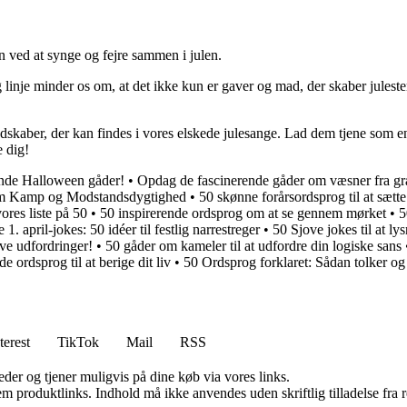
n ved at synge og fejre sammen i julen.
linje minder os om, at det ikke kun er gaver og mad, der skaber julest
udskaber, der kan findes i vores elskede julesange. Lad dem tjene som e
 dig!
ende Halloween gåder!
•
Opdag de fascinerende gåder om væsner fra gr
 om Kamp og Modstandsdygtighed
•
50 skønne forårsordsprog til at sætte
res liste på 50
•
50 inspirerende ordsprog om at se gennem mørket
•
5
 1. april-jokes: 50 idéer til festlig narrestreger
•
50 Sjove jokes til at l
ve udfordringer!
•
50 gåder om kameler til at udfordre din logiske sans
e ordsprog til at berige dit liv
•
50 Ordsprog forklaret: Sådan tolker o
terest
TikTok
Mail
RSS
er og tjener muligvis på dine køb via vores links.
m produktlinks. Indhold må ikke anvendes uden skriftlig tilladelse fra r