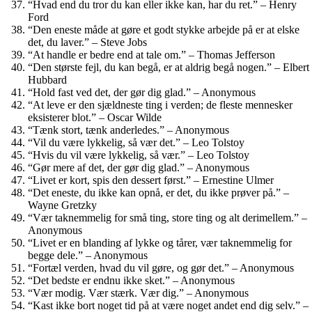
“Hvad end du tror du kan eller ikke kan, har du ret.” – Henry
Ford
“Den eneste måde at gøre et godt stykke arbejde på er at elske
det, du laver.” – Steve Jobs
“At handle er bedre end at tale om.” – Thomas Jefferson
“Den største fejl, du kan begå, er at aldrig begå nogen.” – Elbert
Hubbard
“Hold fast ved det, der gør dig glad.” – Anonymous
“At leve er den sjældneste ting i verden; de fleste mennesker
eksisterer blot.” – Oscar Wilde
“Tænk stort, tænk anderledes.” – Anonymous
“Vil du være lykkelig, så vær det.” – Leo Tolstoy
“Hvis du vil være lykkelig, så vær.” – Leo Tolstoy
“Gør mere af det, der gør dig glad.” – Anonymous
“Livet er kort, spis den dessert først.” – Ernestine Ulmer
“Det eneste, du ikke kan opnå, er det, du ikke prøver på.” –
Wayne Gretzky
“Vær taknemmelig for små ting, store ting og alt derimellem.” –
Anonymous
“Livet er en blanding af lykke og tårer, vær taknemmelig for
begge dele.” – Anonymous
“Fortæl verden, hvad du vil gøre, og gør det.” – Anonymous
“Det bedste er endnu ikke sket.” – Anonymous
“Vær modig. Vær stærk. Vær dig.” – Anonymous
“Kast ikke bort noget tid på at være noget andet end dig selv.” –