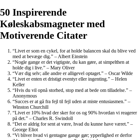
50 Inspirerende
Køleskabsmagneter med
Motiverende Citater
“Livet er som en cykel, for at holde balancen skal du blive ved
med at bevæge dig.” – Albert Einstein
“Nogle gange er det vigtigste, du kan gøre, at simpelthen at
holde dig i live.” – Mary Oliver
“Vær dig selv; alle andre er alligevel optaget.” – Oscar Wilde
“Livet er enten et dristigt eventyr eller ingenting.” – Helen
Keller
“Hvis du vil opnå storhed, stop med at bede om tilladelse.” –
Anonymous
“Succes er at gå fra fejl til fejl uden at miste entusiasmen.” –
Winston Churchill
“Livet er 10% hvad der sker for os og 90% hvordan vi reagerer
på det.” – Charles R. Swindoll
“Det er aldrig for sent at være, hvad du kunne have været.” –
George Eliot
“Vi bliver hvad vi gentagne gange gør; ypperlighed er derfor