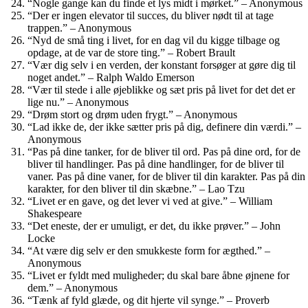
“Nogle gange kan du finde et lys midt i mørket.” – Anonymous
“Der er ingen elevator til succes, du bliver nødt til at tage
trappen.” – Anonymous
“Nyd de små ting i livet, for en dag vil du kigge tilbage og
opdage, at de var de store ting.” – Robert Brault
“Vær dig selv i en verden, der konstant forsøger at gøre dig til
noget andet.” – Ralph Waldo Emerson
“Vær til stede i alle øjeblikke og sæt pris på livet for det det er
lige nu.” – Anonymous
“Drøm stort og drøm uden frygt.” – Anonymous
“Lad ikke de, der ikke sætter pris på dig, definere din værdi.” –
Anonymous
“Pas på dine tanker, for de bliver til ord. Pas på dine ord, for de
bliver til handlinger. Pas på dine handlinger, for de bliver til
vaner. Pas på dine vaner, for de bliver til din karakter. Pas på din
karakter, for den bliver til din skæbne.” – Lao Tzu
“Livet er en gave, og det lever vi ved at give.” – William
Shakespeare
“Det eneste, der er umuligt, er det, du ikke prøver.” – John
Locke
“At være dig selv er den smukkeste form for ægthed.” –
Anonymous
“Livet er fyldt med muligheder; du skal bare åbne øjnene for
dem.” – Anonymous
“Tænk af fyld glæde, og dit hjerte vil synge.” – Proverb