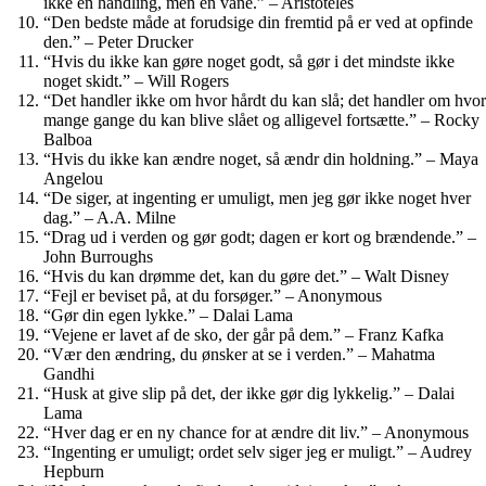
ikke en handling, men en vane.” – Aristoteles
“Den bedste måde at forudsige din fremtid på er ved at opfinde
den.” – Peter Drucker
“Hvis du ikke kan gøre noget godt, så gør i det mindste ikke
noget skidt.” – Will Rogers
“Det handler ikke om hvor hårdt du kan slå; det handler om hvor
mange gange du kan blive slået og alligevel fortsætte.” – Rocky
Balboa
“Hvis du ikke kan ændre noget, så ændr din holdning.” – Maya
Angelou
“De siger, at ingenting er umuligt, men jeg gør ikke noget hver
dag.” – A.A. Milne
“Drag ud i verden og gør godt; dagen er kort og brændende.” –
John Burroughs
“Hvis du kan drømme det, kan du gøre det.” – Walt Disney
“Fejl er beviset på, at du forsøger.” – Anonymous
“Gør din egen lykke.” – Dalai Lama
“Vejene er lavet af de sko, der går på dem.” – Franz Kafka
“Vær den ændring, du ønsker at se i verden.” – Mahatma
Gandhi
“Husk at give slip på det, der ikke gør dig lykkelig.” – Dalai
Lama
“Hver dag er en ny chance for at ændre dit liv.” – Anonymous
“Ingenting er umuligt; ordet selv siger jeg er muligt.” – Audrey
Hepburn