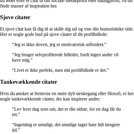
du leder efter et citat til din sociale medieprofil eller datingprofil, vil du
finde masser af inspiration her.
Sjove citater
Et sjovt citat kan få dig til at skille dig ud og vise din humoristiske side.
Her er nogle gode bud på sjove citater til dit profilbillede:
“Jeg er ikke doven, jeg er motivatorisk udfordret.”
“Jeg bruger selvprofilerede billeder, fordi ingen andre vil
have mig.”
“Livet er ikke perfekt, men mit profilbillede er det.”
Tankevækkende citater
Hvis du ønsker at fremvise en mere dyb tænkegang eller filosofi, er her
nogle tankevækkende citater, der kan inspirere andre:
“Lev hver dag som om, det er din sidste, for en dag får du
ret.”
“Ingenting er umuligt, det umulige tager bare lidt længere
tid.”