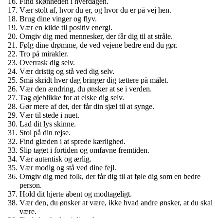
Find skønheden i hverdagen.
Vær stolt af, hvor du er, og hvor du er på vej hen.
Brug dine vinger og flyv.
Vær en kilde til positiv energi.
Omgiv dig med mennesker, der får dig til at stråle.
Følg dine drømme, de ved vejene bedre end du gør.
Tro på mirakler.
Overrask dig selv.
Vær dristig og stå ved dig selv.
Små skridt hver dag bringer dig tættere på målet.
Vær den ændring, du ønsker at se i verden.
Tag øjeblikke for at elske dig selv.
Gør mere af det, der får din sjæl til at synge.
Vær til stede i nuet.
Lad dit lys skinne.
Stol på din rejse.
Find glæden i at sprede kærlighed.
Slip taget i fortiden og omfavne fremtiden.
Vær autentisk og ærlig.
Vær modig og stå ved dine fejl.
Omgiv dig med folk, der får dig til at føle dig som en bedre
person.
Hold dit hjerte åbent og modtageligt.
Vær den, du ønsker at være, ikke hvad andre ønsker, at du skal
være.