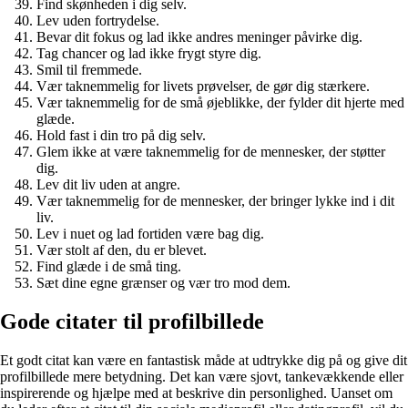
Find skønheden i dig selv.
Lev uden fortrydelse.
Bevar dit fokus og lad ikke andres meninger påvirke dig.
Tag chancer og lad ikke frygt styre dig.
Smil til fremmede.
Vær taknemmelig for livets prøvelser, de gør dig stærkere.
Vær taknemmelig for de små øjeblikke, der fylder dit hjerte med
glæde.
Hold fast i din tro på dig selv.
Glem ikke at være taknemmelig for de mennesker, der støtter
dig.
Lev dit liv uden at angre.
Vær taknemmelig for de mennesker, der bringer lykke ind i dit
liv.
Lev i nuet og lad fortiden være bag dig.
Vær stolt af den, du er blevet.
Find glæde i de små ting.
Sæt dine egne grænser og vær tro mod dem.
Gode citater til profilbillede
Et godt citat kan være en fantastisk måde at udtrykke dig på og give dit
profilbillede mere betydning. Det kan være sjovt, tankevækkende eller
inspirerende og hjælpe med at beskrive din personlighed. Uanset om