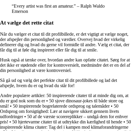
“Every artist was first an amateur.” – Ralph Waldo
Emerson
At vælge det rette citat
Når du vælger et citat til dit profilbillede, er det vigtigt at vælge noget,
der afspejler din personlighed og værdier. Overvej hvad der virkelig
definerer dig og hvad du gerne vil formidle til andre. Vælg et citat, der
får dig til at føle dig inspireret eller får dig til at smile.
Husk også at tænke over, hvordan andre kan opfatte citatet. Sørg for at
det ikke er stødende eller for kontroversielt, medmindre det er en del af
din personlighed at være kontroversiel.
Så gå ud og vælg det perfekte citat til dit profilbillede og lad det
afspejle, hvem du er og hvad du står for!
Andre populære artikler:
50 inspirerende citater til at minde dig om, at
du er god nok som du er
•
50 sjove dinosaur-jokes til både store og
små!
•
50 inspirerende bogrelaterede ordsprog og talemåder
•
50
Ordsprog om forsigtighed: Lær at navigere sikkert gennem livets
udfordringer
•
50 af de værste scorereplikker – undgå dem for enhver
pris!
•
50 hjertevarme citater til at udtrykke din kærlighed til hende
•
50
inspirerende klima citater: Tag del i kampen mod klimaforandringerne