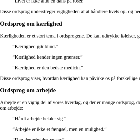
“Livet er ikke altid en dans på roser.”
Disse ordsprog understreger vigtigheden af at håndtere livets op- og ne
Ordsprog om kærlighed
Kærligheden er et stort tema i ordsprogene. De kan udtrykke følelser,
“Kærlighed gør blind.”
“Kærlighed kender ingen grænser.”
“Kærlighed er den bedste medicin.”
Disse ordsprog viser, hvordan kærlighed kan påvirke os på forskellige må
Ordsprog om arbejde
Arbejde er en vigtig del af vores hverdag, og der er mange ordsprog, d
om arbejde:
“Hårdt arbejde betaler sig.”
“Arbejde er ikke et fængsel, men en mulighed.”
“Den der arbejder, spiser.”