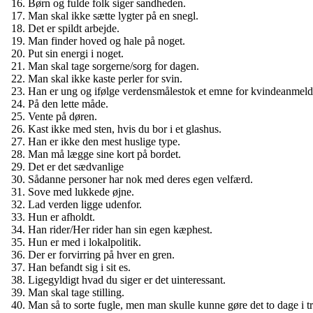
Børn og fulde folk siger sandheden.
Man skal ikke sætte lygter på en snegl.
Det er spildt arbejde.
Man finder hoved og hale på noget.
Put sin energi i noget.
Man skal tage sorgerne/sorg for dagen.
Man skal ikke kaste perler for svin.
Han er ung og ifølge verdensmålestok et emne for kvindeanmeld
På den lette måde.
Vente på døren.
Kast ikke med sten, hvis du bor i et glashus.
Han er ikke den mest huslige type.
Man må lægge sine kort på bordet.
Det er det sædvanlige
Sådanne personer har nok med deres egen velfærd.
Sove med lukkede øjne.
Lad verden ligge udenfor.
Hun er afholdt.
Han rider/Her rider han sin egen kæphest.
Hun er med i lokalpolitik.
Der er forvirring på hver en gren.
Han befandt sig i sit es.
Ligegyldigt hvad du siger er det uinteressant.
Man skal tage stilling.
Man så to sorte fugle, men man skulle kunne gøre det to dage i tr