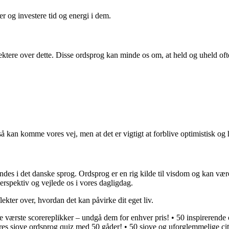
 og investere tid og energi i dem.
flektere over dette. Disse ordsprog kan minde os om, at held og uheld 
 kan komme vores vej, men at det er vigtigt at forblive optimistisk og h
indes i det danske sprog. Ordsprog er en rig kilde til visdom og kan v
erspektiv og vejlede os i vores dagligdag.
ekter over, hvordan det kan påvirke dit eget liv.
e værste scorereplikker – undgå dem for enhver pris!
•
50 inspirerende 
res sjove ordsprog quiz med 50 gåder!
•
50 sjove og uforglemmelige cit