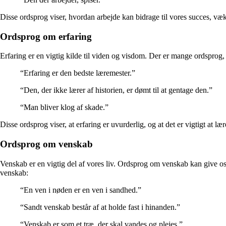
Disse ordsprog viser, hvordan arbejde kan bidrage til vores succes, væks
Ordsprog om erfaring
Erfaring er en vigtig kilde til viden og visdom. Der er mange ordsprog,
“Erfaring er den bedste læremester.”
“Den, der ikke lærer af historien, er dømt til at gentage den.”
“Man bliver klog af skade.”
Disse ordsprog viser, at erfaring er uvurderlig, og at det er vigtigt at lær
Ordsprog om venskab
Venskab er en vigtig del af vores liv. Ordsprog om venskab kan give o
venskab:
“En ven i nøden er en ven i sandhed.”
“Sandt venskab består af at holde fast i hinanden.”
“Venskab er som et træ, der skal vandes og plejes.”