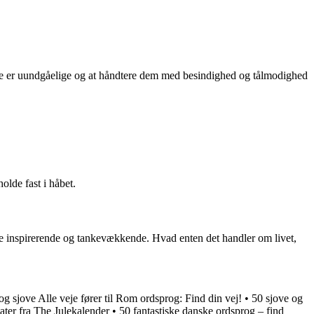
ofte er uundgåelige og at håndtere dem med besindighed og tålmodighed
olde fast i håbet.
ære inspirerende og tankevækkende. Hvad enten det handler om livet,
og sjove Alle veje fører til Rom ordsprog: Find din vej!
•
50 sjove og
ater fra The Julekalender
•
50 fantastiske danske ordsprog – find