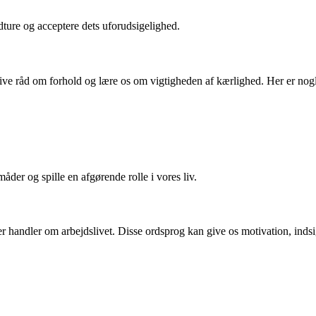
dture og acceptere dets uforudsigelighed.
 give råd om forhold og lære os om vigtigheden af kærlighed. Her er no
der og spille en afgørende rolle i vores liv.
er handler om arbejdslivet. Disse ordsprog kan give os motivation, inds