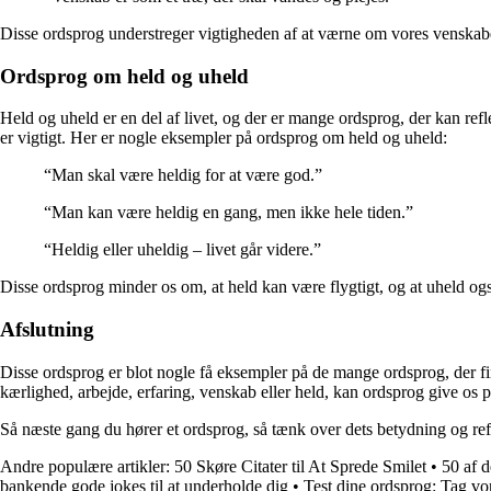
Disse ordsprog understreger vigtigheden af at værne om vores venskaber
Ordsprog om held og uheld
Held og uheld er en del af livet, og der er mange ordsprog, der kan re
er vigtigt. Her er nogle eksempler på ordsprog om held og uheld:
“Man skal være heldig for at være god.”
“Man kan være heldig en gang, men ikke hele tiden.”
“Heldig eller uheldig – livet går videre.”
Disse ordsprog minder os om, at held kan være flygtigt, og at uheld også
Afslutning
Disse ordsprog er blot nogle få eksempler på de mange ordsprog, der f
kærlighed, arbejde, erfaring, venskab eller held, kan ordsprog give os p
Så næste gang du hører et ordsprog, så tænk over dets betydning og refl
Andre populære artikler:
50 Skøre Citater til At Sprede Smilet
•
50 af d
bankende gode jokes til at underholde dig
•
Test dine ordsprog: Tag vo