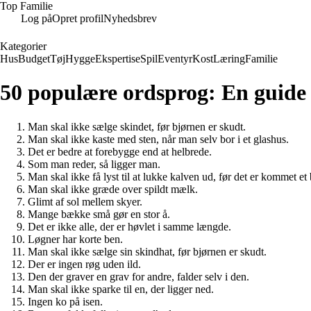
Top Familie
Log på
Opret profil
Nyhedsbrev
Kategorier
Hus
Budget
Tøj
Hygge
Ekspertise
Spil
Eventyr
Kost
Læring
Familie
50 populære ordsprog: En guide 
Man skal ikke sælge skindet, før bjørnen er skudt.
Man skal ikke kaste med sten, når man selv bor i et glashus.
Det er bedre at forebygge end at helbrede.
Som man reder, så ligger man.
Man skal ikke få lyst til at lukke kalven ud, før det er kommet et
Man skal ikke græde over spildt mælk.
Glimt af sol mellem skyer.
Mange bække små gør en stor å.
Det er ikke alle, der er høvlet i samme længde.
Løgner har korte ben.
Man skal ikke sælge sin skindhat, før bjørnen er skudt.
Der er ingen røg uden ild.
Den der graver en grav for andre, falder selv i den.
Man skal ikke sparke til en, der ligger ned.
Ingen ko på isen.