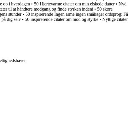
se op i hverdagen
•
50 Hjertevarme citater om min elskede datter
•
Nyd
tater til at håndtere modgang og finde styrken indeni
•
50 skøre
gens stunder
•
50 inspirerende Ingen arme ingen småkager ordsprog: Få
o på dig selv
•
50 inspirerende citater om mod og styrke
•
Nyttige citater
ettighedshaver.