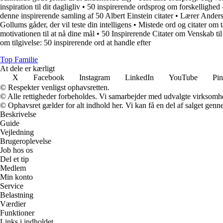
inspiration til dit dagligliv
•
50 inspirerende ordsprog om forskellighed 
denne inspirerende samling af 50 Albert Einstein citater
•
Lærer Anderse
Gollums gåder, der vil teste din intelligens
•
Mistede ord og citater om 
motivationen til at nå dine mål
•
50 Inspirerende Citater om Venskab ti
om tilgivelse: 50 inspirerende ord at handle efter
Top Familie
At dele er kærligt
X
Facebook
Instagram
LinkedIn
YouTube
Pin
© Respekter venligst ophavsretten.
© Alle rettigheder forbeholdes. Vi samarbejder med udvalgte virksomhed
© Ophavsret gælder for alt indhold her. Vi kan få en del af salget genne
Beskrivelse
Guide
Vejledning
Brugeroplevelse
Job hos os
Del et tip
Medlem
Min konto
Service
Belastning
Værdier
Funktioner
Links i indholdet