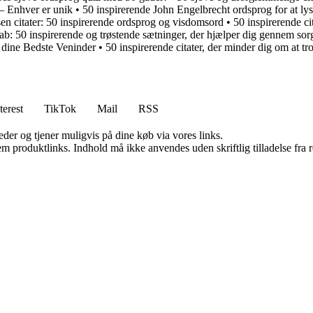
– Enhver er unik
•
50 inspirerende John Engelbrecht ordsprog for at ly
n citater: 50 inspirerende ordsprog og visdomsord
•
50 inspirerende ci
tab: 50 inspirerende og trøstende sætninger, der hjælper dig gennem sor
l dine Bedste Veninder
•
50 inspirerende citater, der minder dig om at tr
terest
TikTok
Mail
RSS
er og tjener muligvis på dine køb via vores links.
m produktlinks. Indhold må ikke anvendes uden skriftlig tilladelse fra r