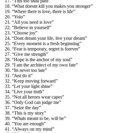
“This too shall pass”
“What doesnt kill you makes you stronger”
“Where there is love, there is life”
“Yolo”
“All you need is love”
“Believe in yourself”
“Choose joy”
“Dont dream your life, live your dream”
“Every moment is a fresh beginning”
“Fear is temporary, regret is forever”
“Give me strength”
“Hope is the anchor of my soul”
“I am the architect of my own fate”
“Its never too late”
“Just do it”
“Keep moving forward”
“Let your light shine”
“Live your truth”
“Not all heroes wear capes”
“Only God can judge me”
“Seize the day”
“This is my story”
“Whats meant to be, will be”
“You are enough”
“Always on my mind”