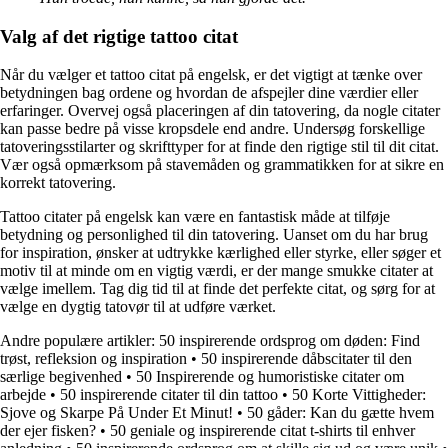
Valg af det rigtige tattoo citat
Når du vælger et tattoo citat på engelsk, er det vigtigt at tænke over
betydningen bag ordene og hvordan de afspejler dine værdier eller
erfaringer. Overvej også placeringen af din tatovering, da nogle citater
kan passe bedre på visse kropsdele end andre. Undersøg forskellige
tatoveringsstilarter og skrifttyper for at finde den rigtige stil til dit citat.
Vær også opmærksom på stavemåden og grammatikken for at sikre en
korrekt tatovering.
Tattoo citater på engelsk kan være en fantastisk måde at tilføje
betydning og personlighed til din tatovering. Uanset om du har brug
for inspiration, ønsker at udtrykke kærlighed eller styrke, eller søger et
motiv til at minde om en vigtig værdi, er der mange smukke citater at
vælge imellem. Tag dig tid til at finde det perfekte citat, og sørg for at
vælge en dygtig tatovør til at udføre værket.
Andre populære artikler:
50 inspirerende ordsprog om døden: Find
trøst, refleksion og inspiration
•
50 inspirerende dåbscitater til den
særlige begivenhed
•
50 Inspirerende og humoristiske citater om
arbejde
•
50 inspirerende citater til din tattoo
•
50 Korte Vittigheder:
Sjove og Skarpe På Under Et Minut!
•
50 gåder: Kan du gætte hvem
der ejer fisken?
•
50 geniale og inspirerende citat t-shirts til enhver