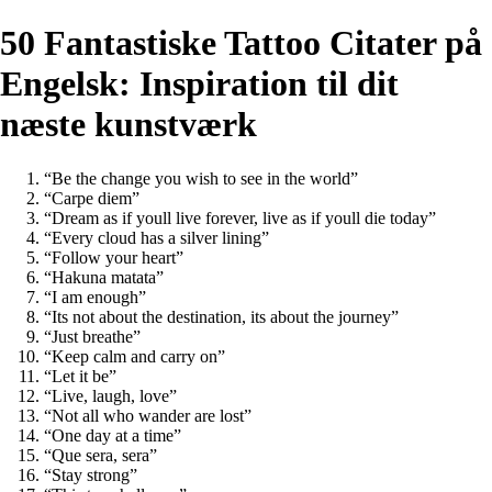
50 Fantastiske Tattoo Citater på
Engelsk: Inspiration til dit
næste kunstværk
“Be the change you wish to see in the world”
“Carpe diem”
“Dream as if youll live forever, live as if youll die today”
“Every cloud has a silver lining”
“Follow your heart”
“Hakuna matata”
“I am enough”
“Its not about the destination, its about the journey”
“Just breathe”
“Keep calm and carry on”
“Let it be”
“Live, laugh, love”
“Not all who wander are lost”
“One day at a time”
“Que sera, sera”
“Stay strong”