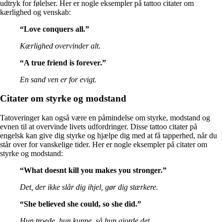
udtryk for følelser. Her er nogle eksempler på tattoo citater om
kærlighed og venskab:
“Love conquers all.”
Kærlighed overvinder alt.
“A true friend is forever.”
En sand ven er for evigt.
Citater om styrke og modstand
Tatoveringer kan også være en påmindelse om styrke, modstand og
evnen til at overvinde livets udfordringer. Disse tattoo citater på
engelsk kan give dig styrke og hjælpe dig med at få tapperhed, når du
står over for vanskelige tider. Her er nogle eksempler på citater om
styrke og modstand:
“What doesnt kill you makes you stronger.”
Det, der ikke slår dig ihjel, gør dig stærkere.
“She believed she could, so she did.”
Hun troede, hun kunne, så hun gjorde det.