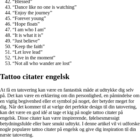
“Blessed”
“Dance like no one is watching”
“Enjoy the journey”
“Forever young”
“Hope floats”
“I am who I am”
“It is what it is”
“Just believe”
“Keep the faith”
“Let love lead”
“Live in the moment”
“Not all who wander are lost”
Tattoo citater engelsk
At få en tatovering kan være en fantastisk måde at udtrykke dig selv
på. Det kan være en erklæring om din personlighed, en påmindelse om
en vigtig begivenhed eller et symbol på noget, der betyder meget for
dig. Når det kommer til at vælge det perfekte design til din tatovering,
kan det være en god idé at tage et kig på nogle tattoo citater på
engelsk. Disse citater kan være inspirerende, følelsesmæssigt
betydningsfulde eller bare smukt udtrykt. I denne artikel vil vi udforske
nogle populære tattoo citater på engelsk og give dig inspiration til din
næste tatovering.