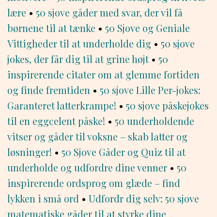
lære
•
50 sjove gåder med svar, der vil få
børnene til at tænke
•
50 Sjove og Geniale
Vittigheder til at underholde dig
•
50 sjove
jokes, der får dig til at grine højt
•
50
inspirerende citater om at glemme fortiden
og finde fremtiden
•
50 sjove Lille Per-jokes:
Garanteret latterkrampe!
•
50 sjove påskejokes
til en eggcelent påske!
•
50 underholdende
vitser og gåder til voksne – skab latter og
løsninger!
•
50 Sjove Gåder og Quiz til at
underholde og udfordre dine venner
•
50
inspirerende ordsprog om glæde – find
lykken i små ord
•
Udfordr dig selv: 50 sjove
matematiske gåder til at styrke dine