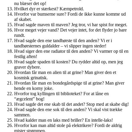
nu blæser det op!
Hvilket dyr er stærkest? Kæmpetrold.
Hvorfor var bumserne sure? Fordi de ikke kunne komme ud
af skabet.
Hvad sagde maven til maven? Jeg tror, vi har spist for meget.
Hvor meget vejer vand? Det vejer intet, for det flyder jo bare
rundt.
Hvad sagde den ene tandbørste til den anden? Vi er i
tandbørsternes guldalder – vi slipper ingen steder!
Hvad siger den ene radiator til den anden? Vi varmer op til en
festlig aften!
Hvad sagde spaden til kosten? Du rydder altid op, men jeg
graver dybere.
Hvordan får man en alien til at grine? Man giver den et
kosmisk grinatisk.
Hvordan får man en bondegårdspige til at grine? Man giver
hende en korny joke.
Hvorfor tog kyllingen til biblioteket? For at låne en
“ægcelent” bog!
Hvad sagde det ene skab til det andet? Stop med at skabe dig!
Hvad sagde den ene sok til den anden? Vi skal vist trække
sammen.
Hvad kalder man en laks med briller? En intelle-laks!
Hvorfor kan man altid stole på elektrikere? Fordi de aldrig
mister strømmen.