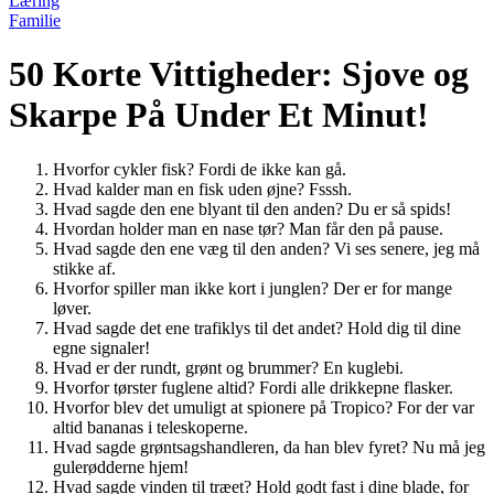
Læring
Familie
50 Korte Vittigheder: Sjove og
Skarpe På Under Et Minut!
Hvorfor cykler fisk? Fordi de ikke kan gå.
Hvad kalder man en fisk uden øjne? Fsssh.
Hvad sagde den ene blyant til den anden? Du er så spids!
Hvordan holder man en nase tør? Man får den på pause.
Hvad sagde den ene væg til den anden? Vi ses senere, jeg må
stikke af.
Hvorfor spiller man ikke kort i junglen? Der er for mange
løver.
Hvad sagde det ene trafiklys til det andet? Hold dig til dine
egne signaler!
Hvad er der rundt, grønt og brummer? En kuglebi.
Hvorfor tørster fuglene altid? Fordi alle drikkepne flasker.
Hvorfor blev det umuligt at spionere på Tropico? For der var
altid bananas i teleskoperne.
Hvad sagde grøntsagshandleren, da han blev fyret? Nu må jeg
gulerødderne hjem!
Hvad sagde vinden til træet? Hold godt fast i dine blade, for