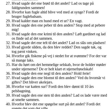
Hvad sagde det ene brød til det andet? Lad os tage på
faldgrunden sammen!
Hvorfor kan fugle altid blive ved med at synge? Fordi de
bruger fuglebalsam.
Hvad kalder man en hund med et ur? En vagt.
Hvad sagde den ene peber til den anden? Stop med at pebere
mig!
Hvad sagde den ene krimi til den anden? Løft gardinet og lad
os finde ud af det sammen.
Hvad sagde det ene telt til det andet? Lad os slås om pladsen!
Hvad gjorde silden, da den blev reddet? Den sagde tak, og
tog pænt vinken.
Hvorfor gik fiskene på vej i stedet for at svømme? For der var
så mange laks.
Har du hørt om det hemmelige selskab, hvor de holder møder
under stjernerne? De er helt klart et stjernefrøselskab!
Hvad sagde den ene negl til den anden? Hold ferie!
Hvad sagde den ene blomst til den anden? Ved du hvornår vi
giftes? Det bliver akelejæs.
Hvorfor var katten sur? Fordi den blev dømt til 10 års
pelsbagning.
Hvad sagde den ene sten til den anden? Lad os lade være med
at smelte sammen.
Hvorfor blev det ene spøgelse surt på det andet? Fordi det
spøgte det som det ville.