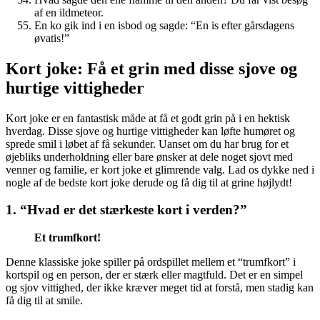
af en ildmeteor.
En ko gik ind i en isbod og sagde: “En is efter gårsdagens
øvatis!”
Kort joke: Få et grin med disse sjove og
hurtige vittigheder
Kort joke er en fantastisk måde at få et godt grin på i en hektisk
hverdag. Disse sjove og hurtige vittigheder kan løfte humøret og
sprede smil i løbet af få sekunder. Uanset om du har brug for et
øjebliks underholdning eller bare ønsker at dele noget sjovt med
venner og familie, er kort joke et glimrende valg. Lad os dykke ned i
nogle af de bedste kort joke derude og få dig til at grine højlydt!
1. “Hvad er det stærkeste kort i verden?”
Et trumfkort!
Denne klassiske joke spiller på ordspillet mellem et “trumfkort” i
kortspil og en person, der er stærk eller magtfuld. Det er en simpel
og sjov vittighed, der ikke kræver meget tid at forstå, men stadig kan
få dig til at smile.