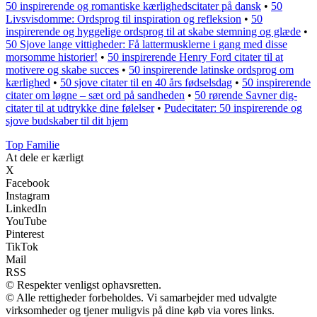
50 inspirerende og romantiske kærlighedscitater på dansk
•
50
Livsvisdomme: Ordsprog til inspiration og refleksion
•
50
inspirerende og hyggelige ordsprog til at skabe stemning og glæde
•
50 Sjove lange vittigheder: Få lattermusklerne i gang med disse
morsomme historier!
•
50 inspirerende Henry Ford citater til at
motivere og skabe succes
•
50 inspirerende latinske ordsprog om
kærlighed
•
50 sjove citater til en 40 års fødselsdag
•
50 inspirerende
citater om løgne – sæt ord på sandheden
•
50 rørende Savner dig-
citater til at udtrykke dine følelser
•
Pudecitater: 50 inspirerende og
sjove budskaber til dit hjem
Top Familie
At dele er kærligt
X
Facebook
Instagram
LinkedIn
YouTube
Pinterest
TikTok
Mail
RSS
© Respekter venligst ophavsretten.
© Alle rettigheder forbeholdes. Vi samarbejder med udvalgte
virksomheder og tjener muligvis på dine køb via vores links.