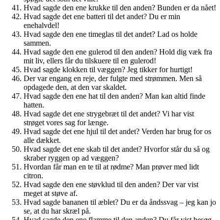
Hvad sagde den ene krukke til den anden? Bunden er da nået!
Hvad sagde det ene batteri til det andet? Du er min
enehalvdel!
Hvad sagde den ene timeglas til det andet? Lad os holde
sammen.
Hvad sagde den ene gulerod til den anden? Hold dig væk fra
mit liv, ellers får du tilskuere til en gulerod!
Hvad sagde klokken til væggen? Jeg tikker for hurtigt!
Der var engang en reje, der fulgte med strømmen. Men så
opdagede den, at den var skaldet.
Hvad sagde den ene hat til den anden? Man kan altid finde
hatten.
Hvad sagde det ene strygebræt til det andet? Vi har vist
strøget vores sag for længe.
Hvad sagde det ene hjul til det andet? Verden har brug for os
alle dækket.
Hvad sagde det ene skab til det andet? Hvorfor står du så og
skraber ryggen op ad væggen?
Hvordan får man en te til at rødme? Man prøver med lidt
citron.
Hvad sagde den ene støvklud til den anden? Der var vist
meget at støve af.
Hvad sagde bananen til æblet? Du er da åndssvag – jeg kan jo
se, at du har skræl på.
Hvad sagde den ene flamme til den anden? Du får vist besøg