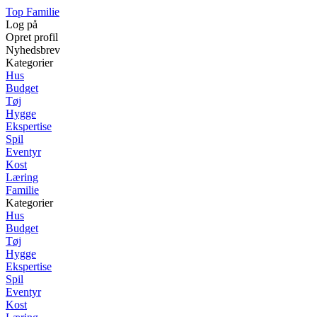
Top Familie
Log på
Opret profil
Nyhedsbrev
Kategorier
Hus
Budget
Tøj
Hygge
Ekspertise
Spil
Eventyr
Kost
Læring
Familie
Kategorier
Hus
Budget
Tøj
Hygge
Ekspertise
Spil
Eventyr
Kost