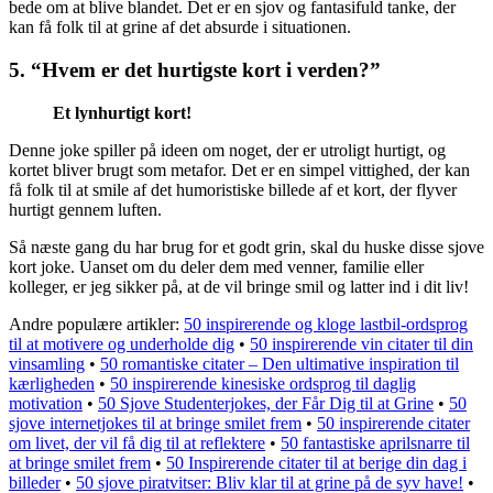
bede om at blive blandet. Det er en sjov og fantasifuld tanke, der
kan få folk til at grine af det absurde i situationen.
5. “Hvem er det hurtigste kort i verden?”
Et lynhurtigt kort!
Denne joke spiller på ideen om noget, der er utroligt hurtigt, og
kortet bliver brugt som metafor. Det er en simpel vittighed, der kan
få folk til at smile af det humoristiske billede af et kort, der flyver
hurtigt gennem luften.
Så næste gang du har brug for et godt grin, skal du huske disse sjove
kort joke. Uanset om du deler dem med venner, familie eller
kolleger, er jeg sikker på, at de vil bringe smil og latter ind i dit liv!
Andre populære artikler:
50 inspirerende og kloge lastbil-ordsprog
til at motivere og underholde dig
•
50 inspirerende vin citater til din
vinsamling
•
50 romantiske citater – Den ultimative inspiration til
kærligheden
•
50 inspirerende kinesiske ordsprog til daglig
motivation
•
50 Sjove Studenterjokes, der Får Dig til at Grine
•
50
sjove internetjokes til at bringe smilet frem
•
50 inspirerende citater
om livet, der vil få dig til at reflektere
•
50 fantastiske aprilsnarre til
at bringe smilet frem
•
50 Inspirerende citater til at berige din dag i
billeder
•
50 sjove piratvitser: Bliv klar til at grine på de syv have!
•