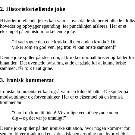
2. Historiefortællende joke
Historiefortællende jokes kan være sjove, da de skaber et billede i folks
hoveder og opbygger spænding, før punchlinjen afsløres. Her er et
eksempel på en historiefortællende joke:
“Hvad sagde den ene krukke til den anden krukke? Du
virker som en god ven, jeg tror, vi kan briste sammen!”
Denne joke spiller på ideen om, at krukker normalt brister og falder fra
hinanden. Det uventede twist om, at de er glade for at kunne briste
sammen, får folk til at grine.
3. Ironisk kommentar
Ironiske kommentarer kan også være en kilde til latter. De spiller på
modsætninger og forventninger. Her er et eksempel på en ironisk
kommentar:
“Godt du kom til tiden! Vi var lige ved at begynde uden
dig – og det var jo umuligt!”
Denne joke spiller på den ironiske situation, hvor nogen kommer for
sent og bliver mødt med en sarkastisk bemærkning om, hvor vigtigt