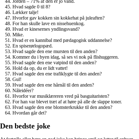
Jorden – 71% af den er jo vand.
Hvad sagde 0 til 8?
Lækker talje!
Hvorfor gav kokken sin kokkehat på juleaften?
For han skulle lave en nissehuenkog.
Hvad er kinesernes yndlingsvand?
Mike.
Hvad er en kannibal med pædagogisk uddannelse?
En spiserørlogopæd.
Hvad sagde den ene mursten til den anden?
Kommer du i byen idag, så ses vi nok på flishuggeren.
Hvad sagde den ene vatpind til den anden?
Hold da op, du er lidt vattet!
Hvad sagde den ene trafiklygte til den anden?
Gul!
Hvad sagde den ene hårnål til den anden?
Nåleidéer?
Hvorfor var musiklæreren vred på basguitaristen?
For han var blevet træt af at høre på alle de slappe toner.
Hvad sagde den ene blomsterkrukke til den anden?
Hvordan går det?
Den bedste joke