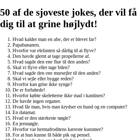
50 af de sjoveste jokes, der vil få
dig til at grine højlydt!
Hvad kalder man en abe, der er blevet far?
Papabananen.
Hvorfor var elefanten så dårlig til at flyve?
Den havde glemt at tage propellerne af.
Hvad sagde den ene flue til den anden?
Skal vi flyve eller tage bilen?
Hvad sagde den ene mursejler til den anden?
Skal vi sejle eller bygge reden?
Hvorfor kan grise ikke synge?
De er forfattede!
Hvorfor købte skeletterne ikke mad i kantinen?
De havde ingen organer.
Hvad får man, hvis man krydser en hund og en computer?
En datamat.
Hvad er den stærkeste nøgle?
En jernnøgle.
Hvorfor var hermafroditens kæreste kunstner?
For at hun kunne få både pik og pensel.