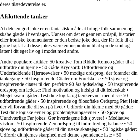
deres tilstedeværelse er.
Afsluttende tanker
At dele en god joke er en fantastisk måde at bringe folk sammen og
skabe glæde i hverdagen. Uanset om det er gennem ordspil, historier
eller ironiske kommentarer, er den bedste joke den, der får folk til at
grine højt. Lad disse jokes være en inspiration til at sprede smil og
latter i dit eget liv og i mødet med andre.
Andre populære artikler:
50 kreative Tom Riddle Romeo gåder til at
udfordre din hjerne
•
50 Gåde Krydsord: Udfordrende og
Underholdende Hjerneøvelser
•
50 modige ordsprog, der forander din
tankegang
•
50 Inspirerende Citater om Forelskelse
•
50 sjove og
inspirerende citater til den perfekte 90-års fødselsdag
•
50 inspirerende
ordsprog om ledelse: Find motivation og indsigt til dit lederskab
•
Meget svære gåder: Test dine logik- og tænkeevner med disse 50
udfordrende gåder
•
50 inspirerende og filosofiske Ordsprog Piet Hein,
der vil forvandle dit syn på livet
•
Udfordr din hjerne med 50 gåder:
Test dine logiske evner og problemløsningsevner
•
50 Sjove og
Uundværlige Far jokes: Gør hverdagene lidt sjovere!
•
Meditative
visdom: 50 inspirerende Zen ordsprog til indre fred og balance
•
50
sjove og udfordrende gåder til din næste skattejagt
•
50 logiske gåder:
Udfordr dit hjernes skarphed med denne spændende liste
•
50