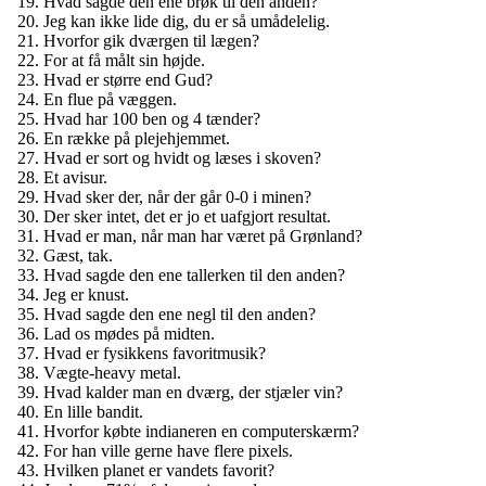
Hvad sagde den ene brøk til den anden?
Jeg kan ikke lide dig, du er så umådelelig.
Hvorfor gik dværgen til lægen?
For at få målt sin højde.
Hvad er større end Gud?
En flue på væggen.
Hvad har 100 ben og 4 tænder?
En række på plejehjemmet.
Hvad er sort og hvidt og læses i skoven?
Et avisur.
Hvad sker der, når der går 0-0 i minen?
Der sker intet, det er jo et uafgjort resultat.
Hvad er man, når man har været på Grønland?
Gæst, tak.
Hvad sagde den ene tallerken til den anden?
Jeg er knust.
Hvad sagde den ene negl til den anden?
Lad os mødes på midten.
Hvad er fysikkens favoritmusik?
Vægte-heavy metal.
Hvad kalder man en dværg, der stjæler vin?
En lille bandit.
Hvorfor købte indianeren en computerskærm?
For han ville gerne have flere pixels.
Hvilken planet er vandets favorit?