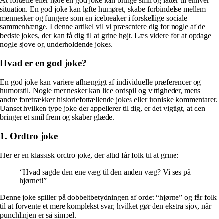
At fortælle eller høre en god joke kan bringe smil og latter til enhver
situation. En god joke kan løfte humøret, skabe forbindelse mellem
mennesker og fungere som en icebreaker i forskellige sociale
sammenhænge. I denne artikel vil vi præsentere dig for nogle af de
bedste jokes, der kan få dig til at grine højt. Læs videre for at opdage
nogle sjove og underholdende jokes.
Hvad er en god joke?
En god joke kan variere afhængigt af individuelle præferencer og
humorstil. Nogle mennesker kan lide ordspil og vittigheder, mens
andre foretrækker historiefortællende jokes eller ironiske kommentarer.
Uanset hvilken type joke der appellerer til dig, er det vigtigt, at den
bringer et smil frem og skaber glæde.
1. Ordtro joke
Her er en klassisk ordtro joke, der altid får folk til at grine:
“Hvad sagde den ene væg til den anden væg? Vi ses på
hjørnet!”
Denne joke spiller på dobbeltbetydningen af ordet “hjørne” og får folk
til at forvente et mere komplekst svar, hvilket gør den ekstra sjov, når
punchlinjen er så simpel.