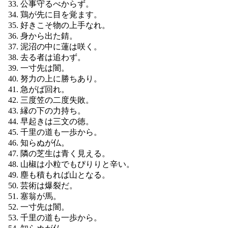
公事守るべからず。
鶏が先に目を覚ます。
好きこそ物の上手なれ。
身から出た錆。
泥沼の中に蓮は咲く。
去る者は追わず。
一寸先は闇。
努力の上に勝ちあり。
急がば回れ。
三度笠の二度失敗。
縁の下の力持ち。
早起きは三文の徳。
千里の道も一歩から。
知らぬが仏。
隣の芝生は青く見える。
山椒は小粒でもぴりりと辛い。
塵も積もれば山となる。
芸術は爆裂だ。
塞翁が馬。
一寸先は闇。
千里の道も一歩から。