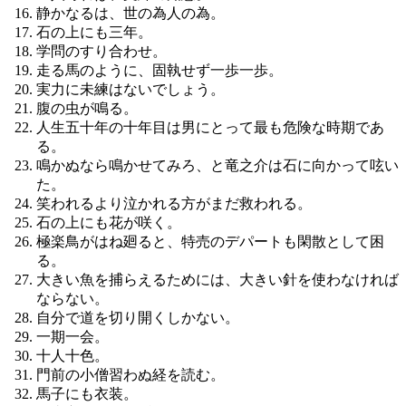
静かなるは、世の為人の為。
石の上にも三年。
学問のすり合わせ。
走る馬のように、固執せず一歩一歩。
実力に未練はないでしょう。
腹の虫が鳴る。
人生五十年の十年目は男にとって最も危険な時期であ
る。
鳴かぬなら鳴かせてみろ、と竜之介は石に向かって呟い
た。
笑われるより泣かれる方がまだ救われる。
石の上にも花が咲く。
極楽鳥がはね廻ると、特売のデパートも閑散として困
る。
大きい魚を捕らえるためには、大きい針を使わなければ
ならない。
自分で道を切り開くしかない。
一期一会。
十人十色。
門前の小僧習わぬ経を読む。
馬子にも衣装。