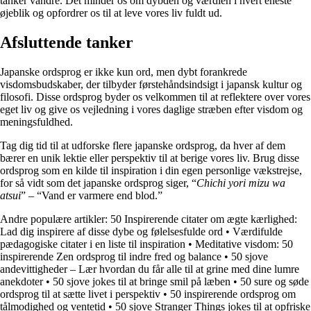
tanker vandre. Det minder os om dybden og værdien i hvert eneste
øjeblik og opfordrer os til at leve vores liv fuldt ud.
Afsluttende tanker
Japanske ordsprog er ikke kun ord, men dybt forankrede
visdomsbudskaber, der tilbyder førstehåndsindsigt i japansk kultur og
filosofi. Disse ordsprog byder os velkommen til at reflektere over vores
eget liv og give os vejledning i vores daglige stræben efter visdom og
meningsfuldhed.
Tag dig tid til at udforske flere japanske ordsprog, da hver af dem
bærer en unik lektie eller perspektiv til at berige vores liv. Brug disse
ordsprog som en kilde til inspiration i din egen personlige vækstrejse,
for så vidt som det japanske ordsprog siger, “
Chichi yori mizu wa
atsui
” – “Vand er varmere end blod.”
Andre populære artikler:
50 Inspirerende citater om ægte kærlighed:
Lad dig inspirere af disse dybe og følelsesfulde ord
•
Værdifulde
pædagogiske citater i en liste til inspiration
•
Meditative visdom: 50
inspirerende Zen ordsprog til indre fred og balance
•
50 sjove
andevittigheder – Lær hvordan du får alle til at grine med dine lumre
anekdoter
•
50 sjove jokes til at bringe smil på læben
•
50 sure og søde
ordsprog til at sætte livet i perspektiv
•
50 inspirerende ordsprog om
tålmodighed og ventetid
•
50 sjove Stranger Things jokes til at opfriske