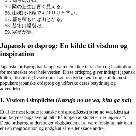
知らぬが仏。
隣の芝生は青く見える。
山椒は小粒でもぴりりと辛い。
塵も積もれば山となる。
芸術は爆裂だ。
塞翁が馬。
Japansk ordsprog: En kilde til visdom og
inspiration
Japanske ordsprog har længe været en kilde til visdom og inspiration
for mennesker over hele verden. Disse ordsprog giver indsigt i japansk
kultur, filosofi og livsvisdom. Lad os dykke ned i nogle af de mest
populære japanske ordsprog og udforske deres betydning og
anvendelse.
1. Visdom i simplicitet (
Ketsujo no ue wa, kizu ga nai
)
Et af de mest kendte japanske ordsprog,
Ketsujo no ue wa, kizu ga
nai
, betyder bogstaveligt talt “På toppen af ​​slottet er der ingen ar”.
Dette ordsprog understreger vigtigheden af ​​at være forsigtig, når man
er i en magtposition og undgå at såre eller skade andre.