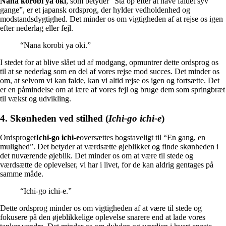
Nana korobi ya oki
, som betyder “Stå op efter at have faldet syv
gange”, er et japansk ordsprog, der hylder vedholdenhed og
modstandsdygtighed. Det minder os om vigtigheden af ​​at rejse os igen
efter nederlag eller fejl.
“Nana korobi ya oki.”
I stedet for at blive slået ud af modgang, opmuntrer dette ordsprog os
til at se nederlag som en del af vores rejse mod succes. Det minder os
om, at selvom vi kan falde, kan vi altid rejse os igen og fortsætte. Det
er en påmindelse om at lære af vores fejl og bruge dem som springbræt
til vækst og udvikling.
4. Skønheden ved stilhed (
Ichi-go ichi-e
)
Ordsproget
Ichi-go ichi-e
oversættes bogstaveligt til “En gang, en
mulighed”. Det betyder at værdsætte øjeblikket og finde skønheden i
det nuværende øjeblik. Det minder os om at være til stede og
værdsætte de oplevelser, vi har i livet, for de kan aldrig gentages på
samme måde.
“Ichi-go ichi-e.”
Dette ordsprog minder os om vigtigheden af ​​at være til stede og
fokusere på den øjeblikkelige oplevelse snarere end at lade vores