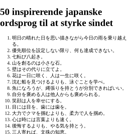
50 inspirerende japanske
ordsprog til at styrke sindet
明日の晴れた日を思い描きながら今日の雨を乗り越え
る。
優先順位を設定しない限り、何も達成できない。
七転び八起き。
山を創るのは小さな石。
壁はその代りに立てよ。
花は一日に咲く、人は一生に咲く。
沈む船を見つけるよりも、泳ぐことを学べ。
魚になろうが、縄張りを持とうが分別できればいい。
自分を褒める人は他人からも褒められる。
笑顔は人を幸せにする。
目には目を、歯には歯を。
大力でクマを掴むよりも、柔力で人を掴め。
心は時には言葉よりも速く。
後悔するよりも、やる気を持とう。
三人寄れば、文殊の知恵。