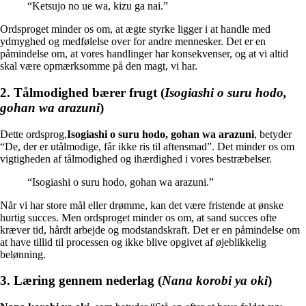
“Ketsujo no ue wa, kizu ga nai.”
Ordsproget minder os om, at ægte styrke ligger i at handle med
ydmyghed og medfølelse over for andre mennesker. Det er en
påmindelse om, at vores handlinger har konsekvenser, og at vi altid
skal være opmærksomme på den magt, vi har.
2. Tålmodighed bærer frugt (
Isogiashi o suru hodo,
gohan wa arazuni
)
Dette ordsprog,
Isogiashi o suru hodo, gohan wa arazuni
, betyder
“De, der er utålmodige, får ikke ris til aftensmad”. Det minder os om
vigtigheden af ​​tålmodighed og ihærdighed i vores bestræbelser.
“Isogiashi o suru hodo, gohan wa arazuni.”
Når vi har store mål eller drømme, kan det være fristende at ønske
hurtig succes. Men ordsproget minder os om, at sand succes ofte
kræver tid, hårdt arbejde og modstandskraft. Det er en påmindelse om
at have tillid til processen og ikke blive opgivet af øjeblikkelig
belønning.
3. Læring gennem nederlag (
Nana korobi ya oki
)