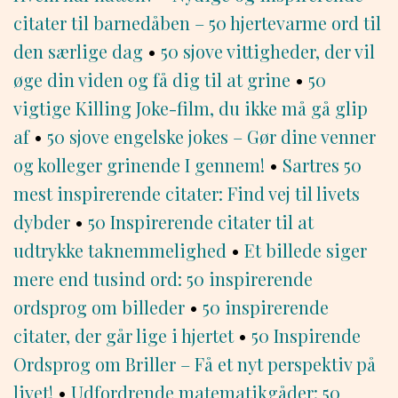
citater til barnedåben – 50 hjertevarme ord til
den særlige dag
•
50 sjove vittigheder, der vil
øge din viden og få dig til at grine
•
50
vigtige Killing Joke-film, du ikke må gå glip
af
•
50 sjove engelske jokes – Gør dine venner
og kolleger grinende I gennem!
•
Sartres 50
mest inspirerende citater: Find vej til livets
dybder
•
50 Inspirerende citater til at
udtrykke taknemmelighed
•
Et billede siger
mere end tusind ord: 50 inspirerende
ordsprog om billeder
•
50 inspirerende
citater, der går lige i hjertet
•
50 Inspirende
Ordsprog om Briller – Få et nyt perspektiv på
livet!
•
Udfordrende matematikgåder: 50