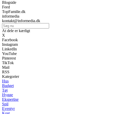
Blogside
Feed
TopFamilie.dk
informedia
kontakt@informedia.dk
At dele er kærligt
X
Facebook
Instagram
LinkedIn
YouTube
Pinterest
TikTok
Mail
RSS
Kategorier
Hus
Budget
Tøj
Hygge
Ekspertise
Spil
Eventyr
Kost