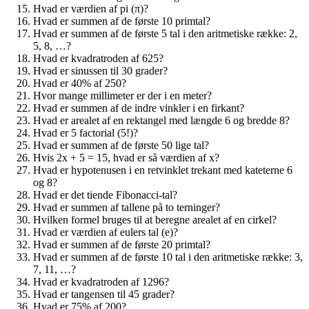
Hvad er værdien af pi (π)?
Hvad er summen af de første 10 primtal?
Hvad er summen af de første 5 tal i den aritmetiske række: 2,
5, 8, …?
Hvad er kvadratroden af 625?
Hvad er sinussen til 30 grader?
Hvad er 40% af 250?
Hvor mange millimeter er der i en meter?
Hvad er summen af de indre vinkler i en firkant?
Hvad er arealet af en rektangel med længde 6 og bredde 8?
Hvad er 5 factorial (5!)?
Hvad er summen af de første 50 lige tal?
Hvis 2x + 5 = 15, hvad er så værdien af x?
Hvad er hypotenusen i en retvinklet trekant med kateterne 6
og 8?
Hvad er det tiende Fibonacci-tal?
Hvad er summen af tallene på to terninger?
Hvilken formel bruges til at beregne arealet af en cirkel?
Hvad er værdien af eulers tal (e)?
Hvad er summen af de første 20 primtal?
Hvad er summen af de første 10 tal i den aritmetiske række: 3,
7, 11, …?
Hvad er kvadratroden af 1296?
Hvad er tangensen til 45 grader?
Hvad er 75% af 200?