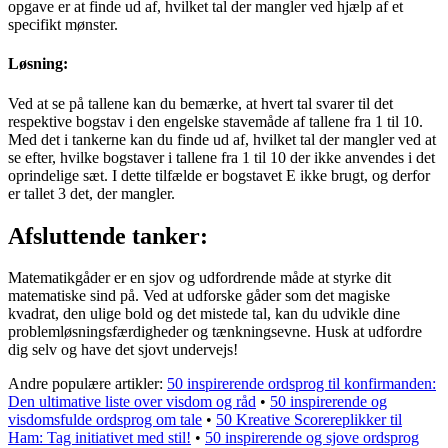
opgave er at finde ud af, hvilket tal der mangler ved hjælp af et
specifikt mønster.
Løsning:
Ved at se på tallene kan du bemærke, at hvert tal svarer til det
respektive bogstav i den engelske stavemåde af tallene fra 1 til 10.
Med det i tankerne kan du finde ud af, hvilket tal der mangler ved at
se efter, hvilke bogstaver i tallene fra 1 til 10 der ikke anvendes i det
oprindelige sæt. I dette tilfælde er bogstavet E ikke brugt, og derfor
er tallet 3 det, der mangler.
Afsluttende tanker:
Matematikgåder er en sjov og udfordrende måde at styrke dit
matematiske sind på. Ved at udforske gåder som det magiske
kvadrat, den ulige bold og det mistede tal, kan du udvikle dine
problemløsningsfærdigheder og tænkningsevne. Husk at udfordre
dig selv og have det sjovt undervejs!
Andre populære artikler:
50 inspirerende ordsprog til konfirmanden:
Den ultimative liste over visdom og råd
•
50 inspirerende og
visdomsfulde ordsprog om tale
•
50 Kreative Scorereplikker til
Ham: Tag initiativet med stil!
•
50 inspirerende og sjove ordsprog