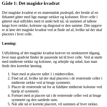
Gåde 1: Det magiske kvadrat
Det magiske kvadrat er en matematisk puslespil, der består af en
firkantet gitter med lige mange rækker og kolonner. Hver celle i
gitteret skal udfyldes med et unikt helt tal, så summen af tallene
langs hver række, kolonne og diagonal er den samme. Din opgave
er at løse det magiske kvadrat ved at finde ud af, hvilke tal der skal
placeres i hver celle.
Løsning:
Udfyldning af det magiske kvadrat kræver en struktureret tilgang,
hvor man gradvist finder de passende tal til hver celle. Ved at starte
med midterste række og kolonne, og arbejde sig udad, kan man
finde den korrekte løsning.
Start med at placere tallet 1 i midtercellen.
Find ud af, hvilke tal der skal placeres i de resterende celler i
midterste række ved at bruge symmetri.
Placer de resterende tal for at fuldføre midterste kolonne ved
hjælp af symmetri.
Fortsæt med at placere tal i de resterende celler ved at bruge
symmetri og den samlede sum.
Når alle tal er korrekt placeret, vil summen af hver række,