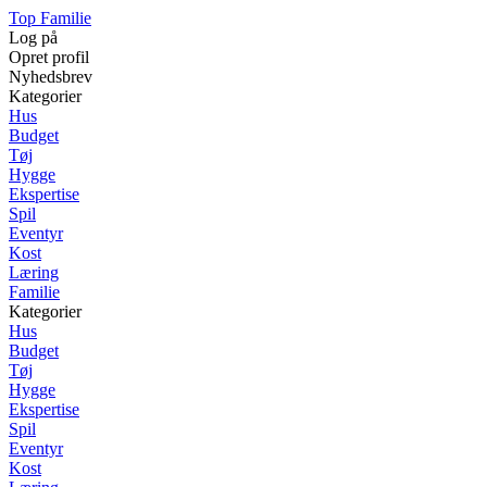
Top Familie
Log på
Opret profil
Nyhedsbrev
Kategorier
Hus
Budget
Tøj
Hygge
Ekspertise
Spil
Eventyr
Kost
Læring
Familie
Kategorier
Hus
Budget
Tøj
Hygge
Ekspertise
Spil
Eventyr
Kost