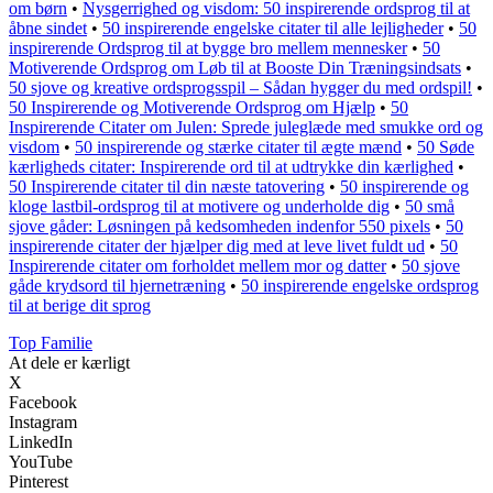
om børn
•
Nysgerrighed og visdom: 50 inspirerende ordsprog til at
åbne sindet
•
50 inspirerende engelske citater til alle lejligheder
•
50
inspirerende Ordsprog til at bygge bro mellem mennesker
•
50
Motiverende Ordsprog om Løb til at Booste Din Træningsindsats
•
50 sjove og kreative ordsprogsspil – Sådan hygger du med ordspil!
•
50 Inspirerende og Motiverende Ordsprog om Hjælp
•
50
Inspirerende Citater om Julen: Sprede juleglæde med smukke ord og
visdom
•
50 inspirerende og stærke citater til ægte mænd
•
50 Søde
kærligheds citater: Inspirerende ord til at udtrykke din kærlighed
•
50 Inspirerende citater til din næste tatovering
•
50 inspirerende og
kloge lastbil-ordsprog til at motivere og underholde dig
•
50 små
sjove gåder: Løsningen på kedsomheden indenfor 550 pixels
•
50
inspirerende citater der hjælper dig med at leve livet fuldt ud
•
50
Inspirerende citater om forholdet mellem mor og datter
•
50 sjove
gåde krydsord til hjernetræning
•
50 inspirerende engelske ordsprog
til at berige dit sprog
Top Familie
At dele er kærligt
X
Facebook
Instagram
LinkedIn
YouTube
Pinterest