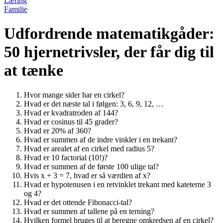
Læring
Familie
Udfordrende matematikgåder:
50 hjernetrivsler, der får dig til
at tænke
Hvor mange sider har en cirkel?
Hvad er det næste tal i følgen: 3, 6, 9, 12, …
Hvad er kvadratroden af 144?
Hvad er cosinus til 45 grader?
Hvad er 20% af 360?
Hvad er summen af de indre vinkler i en trekant?
Hvad er arealet af en cirkel med radius 5?
Hvad er 10 factorial (10!)?
Hvad er summen af de første 100 ulige tal?
Hvis x + 3 = 7, hvad er så værdien af x?
Hvad er hypotenusen i en retvinklet trekant med kateterne 3
og 4?
Hvad er det ottende Fibonacci-tal?
Hvad er summen af tallene på en terning?
Hvilken formel bruges til at beregne omkredsen af en cirkel?