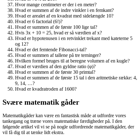
Hvor mange centimeter er der i en meter?
Hvad er summen af de indre vinkler i en femkant?
Hvad er arealet af en kvadrat med sidelængde 10?
Hvad er 6 factorial (6!)?
Hvad er summen af de første 100 lige tal?
Hvis 3x + 10 = 25, hvad er så værdien af x?
Hvad er hypotenusen i en retvinklet trekant med kateterne 5
og 12?
Hvad er det femtende Fibonacci-tal?
Hvad er summen af tallene på tre terninger?
Hvilken formel bruges til at beregne volumen af en kugle?
Hvad er værdien af den gyldne ratio (φ)?
Hvad er summen af de første 30 primtal?
Hvad er summen af de første 15 tal i den aritmetiske række: 4,
9, 14, …?
Hvad er kvadratroden af 1600?
Svære matematik gåder
Matematikgåder kan være en fantastisk måde at udfordre vores
tankegang og træne vores matematiske færdigheder på. I den
følgende artikel vil vi se på nogle udfordrende matematikgåder, der
vil få dig til at tænke lidt ekstra.