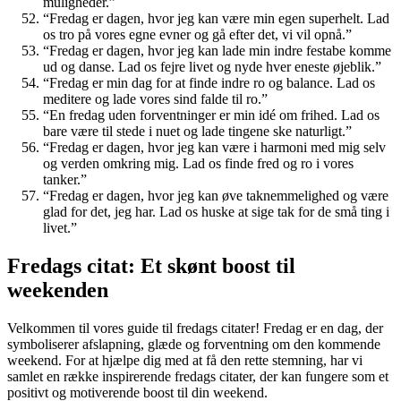
muligheder.”
“Fredag er dagen, hvor jeg kan være min egen superhelt. Lad
os tro på vores egne evner og gå efter det, vi vil opnå.”
“Fredag er dagen, hvor jeg kan lade min indre festabe komme
ud og danse. Lad os fejre livet og nyde hver eneste øjeblik.”
“Fredag er min dag for at finde indre ro og balance. Lad os
meditere og lade vores sind falde til ro.”
“En fredag uden forventninger er min idé om frihed. Lad os
bare være til stede i nuet og lade tingene ske naturligt.”
“Fredag er dagen, hvor jeg kan være i harmoni med mig selv
og verden omkring mig. Lad os finde fred og ro i vores
tanker.”
“Fredag er dagen, hvor jeg kan øve taknemmelighed og være
glad for det, jeg har. Lad os huske at sige tak for de små ting i
livet.”
Fredags citat: Et skønt boost til
weekenden
Velkommen til vores guide til fredags citater! Fredag er en dag, der
symboliserer afslapning, glæde og forventning om den kommende
weekend. For at hjælpe dig med at få den rette stemning, har vi
samlet en række inspirerende fredags citater, der kan fungere som et
positivt og motiverende boost til din weekend.