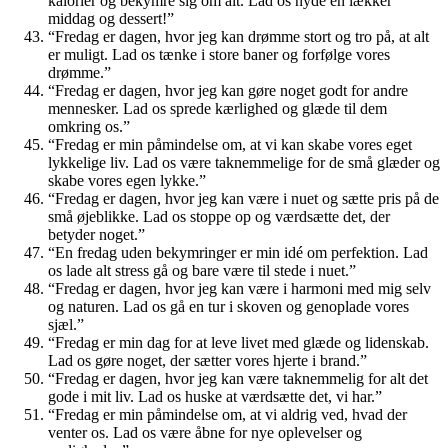
kalorier og bekymre sig om alt. Lad os nyde en lækker
middag og dessert!”
“Fredag er dagen, hvor jeg kan drømme stort og tro på, at alt
er muligt. Lad os tænke i store baner og forfølge vores
drømme.”
“Fredag er dagen, hvor jeg kan gøre noget godt for andre
mennesker. Lad os sprede kærlighed og glæde til dem
omkring os.”
“Fredag er min påmindelse om, at vi kan skabe vores eget
lykkelige liv. Lad os være taknemmelige for de små glæder og
skabe vores egen lykke.”
“Fredag er dagen, hvor jeg kan være i nuet og sætte pris på de
små øjeblikke. Lad os stoppe op og værdsætte det, der
betyder noget.”
“En fredag uden bekymringer er min idé om perfektion. Lad
os lade alt stress gå og bare være til stede i nuet.”
“Fredag er dagen, hvor jeg kan være i harmoni med mig selv
og naturen. Lad os gå en tur i skoven og genoplade vores
sjæl.”
“Fredag er min dag for at leve livet med glæde og lidenskab.
Lad os gøre noget, der sætter vores hjerte i brand.”
“Fredag er dagen, hvor jeg kan være taknemmelig for alt det
gode i mit liv. Lad os huske at værdsætte det, vi har.”
“Fredag er min påmindelse om, at vi aldrig ved, hvad der
venter os. Lad os være åbne for nye oplevelser og