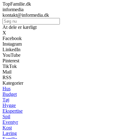
TopFamilie.dk
informedia
kontakt@informedia.dk
At dele er kærligt
X
Facebook
Instagram
LinkedIn
YouTube
Pinterest
TikTok
Mail
RSS
Kategorier
Hus
Budget
Tøj
Hygge
Ekspertise
Spil
Eventyr
Kost
Læring
Familie