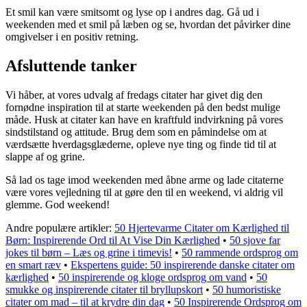
Et smil kan være smitsomt og lyse op i andres dag. Gå ud i
weekenden med et smil på læben og se, hvordan det påvirker dine
omgivelser i en positiv retning.
Afsluttende tanker
Vi håber, at vores udvalg af fredags citater har givet dig den
fornødne inspiration til at starte weekenden på den bedst mulige
måde. Husk at citater kan have en kraftfuld indvirkning på vores
sindstilstand og attitude. Brug dem som en påmindelse om at
værdsætte hverdagsglæderne, opleve nye ting og finde tid til at
slappe af og grine.
Så lad os tage imod weekenden med åbne arme og lade citaterne
være vores vejledning til at gøre den til en weekend, vi aldrig vil
glemme. God weekend!
Andre populære artikler:
50 Hjertevarme Citater om Kærlighed til
Børn: Inspirerende Ord til At Vise Din Kærlighed
•
50 sjove far
jokes til børn – Læs og grine i timevis!
•
50 rammende ordsprog om
en smart ræv
•
Ekspertens guide: 50 inspirerende danske citater om
kærlighed
•
50 inspirerende og kloge ordsprog om vand
•
50
smukke og inspirerende citater til bryllupskort
•
50 humoristiske
citater om mad – til at krydre din dag
•
50 Inspirerende Ordsprog om