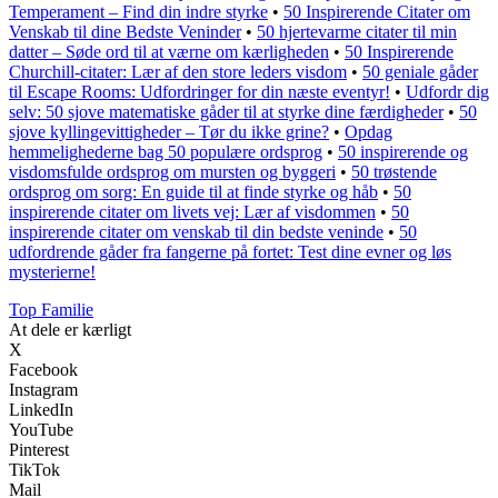
Temperament – Find din indre styrke
•
50 Inspirerende Citater om
Venskab til dine Bedste Veninder
•
50 hjertevarme citater til min
datter – Søde ord til at værne om kærligheden
•
50 Inspirerende
Churchill-citater: Lær af den store leders visdom
•
50 geniale gåder
til Escape Rooms: Udfordringer for din næste eventyr!
•
Udfordr dig
selv: 50 sjove matematiske gåder til at styrke dine færdigheder
•
50
sjove kyllingevittigheder – Tør du ikke grine?
•
Opdag
hemmelighederne bag 50 populære ordsprog
•
50 inspirerende og
visdomsfulde ordsprog om mursten og byggeri
•
50 trøstende
ordsprog om sorg: En guide til at finde styrke og håb
•
50
inspirerende citater om livets vej: Lær af visdommen
•
50
inspirerende citater om venskab til din bedste veninde
•
50
udfordrende gåder fra fangerne på fortet: Test dine evner og løs
mysterierne!
Top Familie
At dele er kærligt
X
Facebook
Instagram
LinkedIn
YouTube
Pinterest
TikTok
Mail