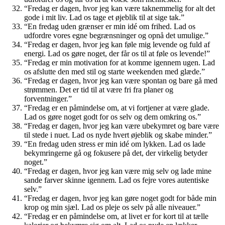
“Fredag er dagen, hvor jeg kan være taknemmelig for alt det
gode i mit liv. Lad os tage et øjeblik til at sige tak.”
“En fredag uden grænser er min idé om frihed. Lad os
udfordre vores egne begrænsninger og opnå det umulige.”
“Fredag er dagen, hvor jeg kan føle mig levende og fuld af
energi. Lad os gøre noget, der får os til at føle os levende!”
“Fredag er min motivation for at komme igennem ugen. Lad
os afslutte den med stil og starte weekenden med glæde.”
“Fredag er dagen, hvor jeg kan være spontan og bare gå med
strømmen. Det er tid til at være fri fra planer og
forventninger.”
“Fredag er en påmindelse om, at vi fortjener at være glade.
Lad os gøre noget godt for os selv og dem omkring os.”
“Fredag er dagen, hvor jeg kan være ubekymret og bare være
til stede i nuet. Lad os nyde hvert øjeblik og skabe minder.”
“En fredag uden stress er min idé om lykken. Lad os lade
bekymringerne gå og fokusere på det, der virkelig betyder
noget.”
“Fredag er dagen, hvor jeg kan være mig selv og lade mine
sande farver skinne igennem. Lad os fejre vores autentiske
selv.”
“Fredag er dagen, hvor jeg kan gøre noget godt for både min
krop og min sjæl. Lad os pleje os selv på alle niveauer.”
“Fredag er en påmindelse om, at livet er for kort til at tælle