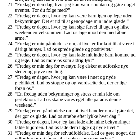
“Fredag er den dag, hvor jeg kan være spontan og gøre noget
uventet. Tør du følge med?”
“Fredag er dagen, hvor jeg kan være barn igen og lege uden
bekymringer. Det er tid til at genopdage min indre glæde.”
“Fredag er dagen, hvor jeg kan sige farvel til ugen og hilse
weekenden velkommen. Lad os tage imod den med åbne
arme.”
“Fredag er min påmindelse om, at livet er for kort til at være i
dårligt humør. Lad os sprede glæde og positivitet.”
“Fredag er dagen, hvor jeg kan lade mit indre barn komme ud
og lege. Lad os more os som aldrig før!”
“Fredag er min dag for eventyr. Jeg elsker at udforske nye
steder og prøve nye ting.”
“Fredag er dagen, hvor jeg kan være i nuet og nyde
øjeblikket. Lad os stoppe op og værdsætte det, der er lige
foran os.”
“En fredag uden bekymringer og stress er min idé om
perfektion. Lad os skabe vores eget lille paradis denne
weekend.”
“Fredag er en påmindelse om, at livet handler om at gøre det,
der gør os glade. Lad os stræbe efter lykke hver dag.”
“Fredag er dagen, hvor jeg kan lade alle mine bekymringer
falde til jorden. Lad os lade dem ligge og nyde livet.”
“Fredag er min dag for selvudfoldelse. Lad os gøre noget, der
udfordrer os og får os til at vokse som mennesker.”