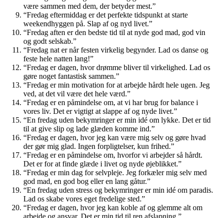
være sammen med dem, der betyder mest.”
“Fredag eftermiddag er det perfekte tidspunkt at starte
weekendhyggen på. Slap af og nyd livet.”
“Fredag aften er den bedste tid til at nyde god mad, god vin
og godt selskab.”
“Fredag nat er når festen virkelig begynder. Lad os danse og
feste hele natten lang!”
“Fredag er dagen, hvor drømme bliver til virkelighed. Lad os
gøre noget fantastisk sammen.”
“Fredag er min motivation for at arbejde hårdt hele ugen. Jeg
ved, at det vil være det hele værd.”
“Fredag er en påmindelse om, at vi har brug for balance i
vores liv. Det er vigtigt at slappe af og nyde livet.”
“En fredag uden bekymringer er min idé om lykke. Det er tid
til at give slip og lade glæden komme ind.”
“Fredag er dagen, hvor jeg kan være mig selv og gøre hvad
der gør mig glad. Ingen forpligtelser, kun frihed.”
“Fredag er en påmindelse om, hvorfor vi arbejder så hårdt.
Det er for at finde glæde i livet og nyde øjeblikket.”
“Fredag er min dag for selvpleje. Jeg forkæler mig selv med
god mad, en god bog eller en lang gåtur.”
“En fredag uden stress og bekymringer er min idé om paradis.
Lad os skabe vores eget fredelige sted.”
“Fredag er dagen, hvor jeg kan koble af og glemme alt om
arbejde og ansvar. Det er min tid til ren afslapning.”