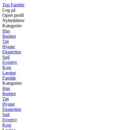
Top Familie
Log på
Opret profil
Nyhedsbrev
Kategorier
Hus
Budget
Tøj
Hygge
Ekspertise
Spil
Eventyr
Kost
Læring
Familie
Kategorier
Hus
Budget
Tøj
Hygge
Ekspertise
Spil
Eventyr
Kost