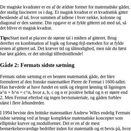
De magiske kvadrater er en af de ældste former for matematiske gåder,
der stadig fascinerer os i dag. Et magisk kvadrat er et kvadratisk gitter
bestående af tal, hvor summen af tallene i hver række, kolonne og
diagonal er den samme. Din opgave er at fylde gitteret ud med tal, så
det bliver et magisk kvadrat.
Tips:
Start med at placere de største tal i midten af gitteret. Brug
derefter en kombination af logik og forsøg-fejl-metoden for at fylde
resten af gitteret ud. Det kræver tid og tålmodighed, men når du først
har løst gåden, er det utroligt tilfredsstillende!
Gåde 2: Fermats sidste sætning
Fermats sidste sætning er en berømt matematisk gåde, der blev
formuleret af den franske matematiker Pierre de Fermat i 1600-tallet.
Han hævdede at have fundet en unik og elegent løsning til ligningen
a^n + b^n = c^n, hvor a, b, c og n er positive heltal og n er større end
2. Men Fermat efterlod sig ingen bevismateriale, og gåden forblev
uløst i flere århundreder.
I 1994 beviste den britiske matematiker Andrew Wiles endelig Fermats
sidste sætning ved at bruge komplekse matematiske koncepter som
elliptiske kurver og modulformer. Det er en af de mest
bemærkelsesværdige bedrifter inden for matematik og et bevis på, hvor