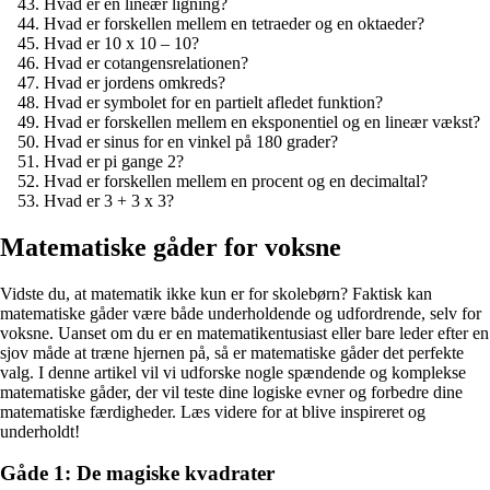
Hvad er en lineær ligning?
Hvad er forskellen mellem en tetraeder og en oktaeder?
Hvad er 10 x 10 – 10?
Hvad er cotangensrelationen?
Hvad er jordens omkreds?
Hvad er symbolet for en partielt afledet funktion?
Hvad er forskellen mellem en eksponentiel og en lineær vækst?
Hvad er sinus for en vinkel på 180 grader?
Hvad er pi gange 2?
Hvad er forskellen mellem en procent og en decimaltal?
Hvad er 3 + 3 x 3?
Matematiske gåder for voksne
Vidste du, at matematik ikke kun er for skolebørn? Faktisk kan
matematiske gåder være både underholdende og udfordrende, selv for
voksne. Uanset om du er en matematikentusiast eller bare leder efter en
sjov måde at træne hjernen på, så er matematiske gåder det perfekte
valg. I denne artikel vil vi udforske nogle spændende og komplekse
matematiske gåder, der vil teste dine logiske evner og forbedre dine
matematiske færdigheder. Læs videre for at blive inspireret og
underholdt!
Gåde 1: De magiske kvadrater