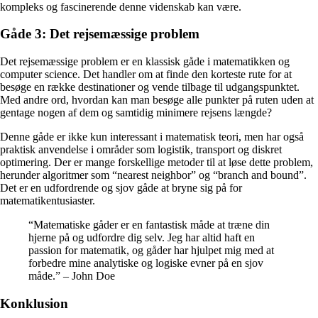
kompleks og fascinerende denne videnskab kan være.
Gåde 3: Det rejsemæssige problem
Det rejsemæssige problem er en klassisk gåde i matematikken og
computer science. Det handler om at finde den korteste rute for at
besøge en række destinationer og vende tilbage til udgangspunktet.
Med andre ord, hvordan kan man besøge alle punkter på ruten uden at
gentage nogen af dem og samtidig minimere rejsens længde?
Denne gåde er ikke kun interessant i matematisk teori, men har også
praktisk anvendelse i områder som logistik, transport og diskret
optimering. Der er mange forskellige metoder til at løse dette problem,
herunder algoritmer som “nearest neighbor” og “branch and bound”.
Det er en udfordrende og sjov gåde at bryne sig på for
matematikentusiaster.
“Matematiske gåder er en fantastisk måde at træne din
hjerne på og udfordre dig selv. Jeg har altid haft en
passion for matematik, og gåder har hjulpet mig med at
forbedre mine analytiske og logiske evner på en sjov
måde.” – John Doe
Konklusion