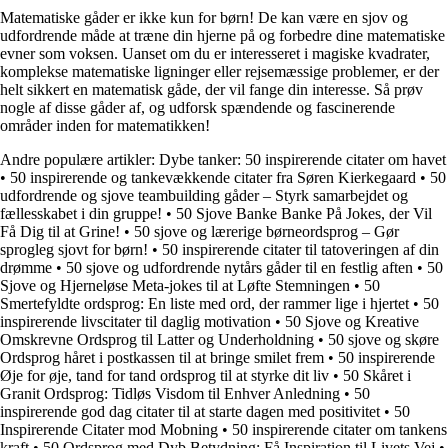
Matematiske gåder er ikke kun for børn! De kan være en sjov og
udfordrende måde at træne din hjerne på og forbedre dine matematiske
evner som voksen. Uanset om du er interesseret i magiske kvadrater,
komplekse matematiske ligninger eller rejsemæssige problemer, er der
helt sikkert en matematisk gåde, der vil fange din interesse. Så prøv
nogle af disse gåder af, og udforsk spændende og fascinerende
områder inden for matematikken!
Andre populære artikler:
Dybe tanker: 50 inspirerende citater om havet
•
50 inspirerende og tankevækkende citater fra Søren Kierkegaard
•
50
udfordrende og sjove teambuilding gåder – Styrk samarbejdet og
fællesskabet i din gruppe!
•
50 Sjove Banke Banke På Jokes, der Vil
Få Dig til at Grine!
•
50 sjove og lærerige børneordsprog – Gør
sprogleg sjovt for børn!
•
50 inspirerende citater til tatoveringen af din
drømme
•
50 sjove og udfordrende nytårs gåder til en festlig aften
•
50
Sjove og Hjerneløse Meta-jokes til at Løfte Stemningen
•
50
Smertefyldte ordsprog: En liste med ord, der rammer lige i hjertet
•
50
inspirerende livscitater til daglig motivation
•
50 Sjove og Kreative
Omskrevne Ordsprog til Latter og Underholdning
•
50 sjove og skøre
Ordsprog håret i postkassen til at bringe smilet frem
•
50 inspirerende
Øje for øje, tand for tand ordsprog til at styrke dit liv
•
50 Skåret i
Granit Ordsprog: Tidløs Visdom til Enhver Anledning
•
50
inspirerende god dag citater til at starte dagen med positivitet
•
50
Inspirerende Citater mod Mobning
•
50 inspirerende citater om tankens
kraft
•
50 Ordsprog med Dyb Betydning: Få Inspiration til Livets Vej
•