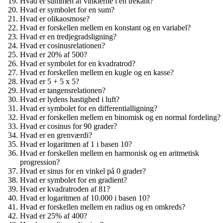
Hvad er summen af vinklerne i en trekant?
Hvad er symbolet for en sum?
Hvad er olikaosmose?
Hvad er forskellen mellem en konstant og en variabel?
Hvad er en tredjegradsligning?
Hvad er cosinusrelationen?
Hvad er 20% af 500?
Hvad er symbolet for en kvadratrod?
Hvad er forskellen mellem en kugle og en kasse?
Hvad er 5 + 5 x 5?
Hvad er tangensrelationen?
Hvad er lydens hastighed i luft?
Hvad er symbolet for en differentialligning?
Hvad er forskellen mellem en binomisk og en normal fordeling?
Hvad er cosinus for 90 grader?
Hvad er en grenværdi?
Hvad er logaritmen af 1 i basen 10?
Hvad er forskellen mellem en harmonisk og en aritmetisk
progression?
Hvad er sinus for en vinkel på 0 grader?
Hvad er symbolet for en gradient?
Hvad er kvadratroden af 81?
Hvad er logaritmen af 10.000 i basen 10?
Hvad er forskellen mellem en radius og en omkreds?
Hvad er 25% af 400?