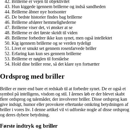
Brillerne er vejen til objektivitet
Hun kiggede igennem brillerne og indså sandheden
Brillerne åbner nye horisonter
De bedste historier findes bag brillerne
Brillerne afslører hemmelighederne
Brillerne viser det, vi ønsker at se
Brillerne er det første skridt til viden
Brillerne forbedrer ikke kun synet, men også intellektet
Kig igennem brillerne og se verden tydeligt
Livet er smukt set gennem rosenfarvede briller
Erfaring kan kun ses gennem brillerne
Brillerne er nøglen til forståelse
Hold dine briller rene, så det klare syn fortsætter
Ordsprog med briller
Briller er mere end bare et redskab til at forbedre synet. De er også et
symbol på intelligens, visdom og stil. I årenes løb er der blevet skabt
flere ordsprog og talemåder, der involverer briller. Disse ordsprog kan
give indsigt, humor eller provokere eftertanke omkring betydningen af
briller i vores liv. I denne artikel vil vi udforske nogle af disse ordsprog
og deres dybere betydning.
Første indtryk og briller