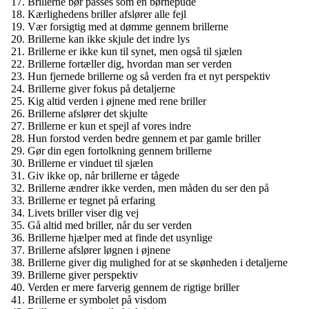
Brillerne bør passes som en børnepude
Kærlighedens briller afslører alle fejl
Vær forsigtig med at dømme gennem brillerne
Brillerne kan ikke skjule det indre lys
Brillerne er ikke kun til synet, men også til sjælen
Brillerne fortæller dig, hvordan man ser verden
Hun fjernede brillerne og så verden fra et nyt perspektiv
Brillerne giver fokus på detaljerne
Kig altid verden i øjnene med rene briller
Brillerne afslører det skjulte
Brillerne er kun et spejl af vores indre
Hun forstod verden bedre gennem et par gamle briller
Gør din egen fortolkning gennem brillerne
Brillerne er vinduet til sjælen
Giv ikke op, når brillerne er tågede
Brillerne ændrer ikke verden, men måden du ser den på
Brillerne er tegnet på erfaring
Livets briller viser dig vej
Gå altid med briller, når du ser verden
Brillerne hjælper med at finde det usynlige
Brillerne afslører løgnen i øjnene
Brillerne giver dig mulighed for at se skønheden i detaljerne
Brillerne giver perspektiv
Verden er mere farverig gennem de rigtige briller
Brillerne er symbolet på visdom