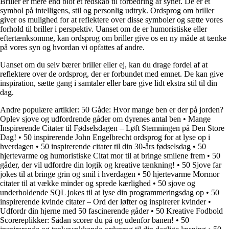
Briller er mere end blot et redskab til forbedring af synet. De er et
symbol på intelligens, stil og personlig udtryk. Ordsprog om briller
giver os mulighed for at reflektere over disse symboler og sætte vores
forhold til briller i perspektiv. Uanset om de er humoristiske eller
eftertænksomme, kan ordsprog om briller give os en ny måde at tænke
på vores syn og hvordan vi opfattes af andre.
Uanset om du selv bærer briller eller ej, kan du drage fordel af at
reflektere over de ordsprog, der er forbundet med emnet. De kan give
inspiration, sætte gang i samtaler eller bare give lidt ekstra stil til din
dag.
Andre populære artikler:
50 Gåde: Hvor mange ben er der på jorden?
Oplev sjove og udfordrende gåder om dyrenes antal ben
•
Mange
Inspirerende Citater til Fødselsdagen – Løft Stemningen på Den Store
Dag!
•
50 inspirerende John Engelbrecht ordsprog for at lyse op i
hverdagen
•
50 inspirerende citater til din 30-års fødselsdag
•
50
hjertevarme og humoristiske Citat mor til at bringe smilene frem
•
50
gåder, der vil udfordre din logik og kreative tænkning!
•
50 Sjove far
jokes til at bringe grin og smil i hverdagen
•
50 hjertevarme Mormor
citater til at vække minder og sprede kærlighed
•
50 sjove og
underholdende SQL jokes til at lyse din programmeringsdag op
•
50
inspirerende kvinde citater – Ord der løfter og inspirerer kvinder
•
Udfordr din hjerne med 50 fascinerende gåder
•
50 Kreative Fodbold
Scorereplikker: Sådan scorer du på og udenfor banen!
•
50