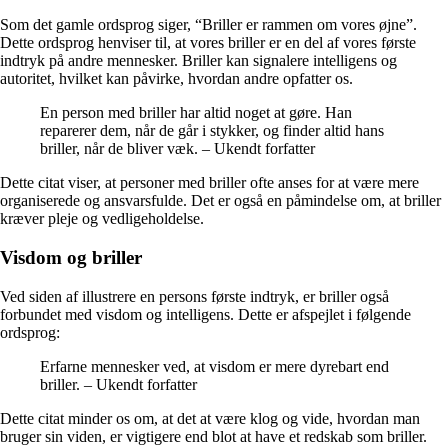
Som det gamle ordsprog siger, “Briller er rammen om vores øjne”.
Dette ordsprog henviser til, at vores briller er en del af vores første
indtryk på andre mennesker. Briller kan signalere intelligens og
autoritet, hvilket kan påvirke, hvordan andre opfatter os.
En person med briller har altid noget at gøre. Han
reparerer dem, når de går i stykker, og finder altid hans
briller, når de bliver væk. – Ukendt forfatter
Dette citat viser, at personer med briller ofte anses for at være mere
organiserede og ansvarsfulde. Det er også en påmindelse om, at briller
kræver pleje og vedligeholdelse.
Visdom og briller
Ved siden af ​​illustrere en persons første indtryk, er briller også
forbundet med visdom og intelligens. Dette er afspejlet i følgende
ordsprog:
Erfarne mennesker ved, at visdom er mere dyrebart end
briller. – Ukendt forfatter
Dette citat minder os om, at det at være klog og vide, hvordan man
bruger sin viden, er vigtigere end blot at have et redskab som briller.