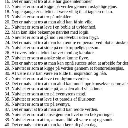
Det er naivt at tro at alle har gode intentioner.
Naivitet er som at kigge på verden gennem uskyldige øjne.
Nogle gange er naivitet at være villig til at tage en risiko.
Naivitet er som at tro på mirakler.
Det er naivt at tro at man altid kan få sin vilje.
Naivitet er som at leve i en boble af uvidenhed.
Man kan ikke bekæmpe naivitet med logik.
Naivitet er som at gå ind i en løvebur uden frygt.
Det er naivt at tro at man kan ændre en person ved blot at ønske 
Naivitet er som at stole på en skruppelløs person.
At overvinde naivitet kræver mod og karakter.
Naivitet er som at ønske sig at kunne flyve.
Det er naivt at tro at man kan opnå succes uden at arbejde for det
Naivitet er som at kigge på verden gennem et forstørrelsesglas.
At være naiv kan være en kilde til inspiration og håb.
Naivitet er som at leve i en drømmeverden.
Det er naivt at tro at man altid kan undslippe konsekvenserne af 
Naivitet er som at stole på, at solen altid vil skinne.
Naivitet er som at tro på eventyrens magi.
Naivitet er som at leve i et paradis af illusioner.
Naivitet er som at tro på eventyr.
Det er naivt at tro at man altid kan redde verden.
Naivitet er som at danse gennem livet uden bekymringer.
Naivitet er som at tro, at man altid vil være ung og smuk.
Det er naivt at tro at man kan lære alt på en dag.