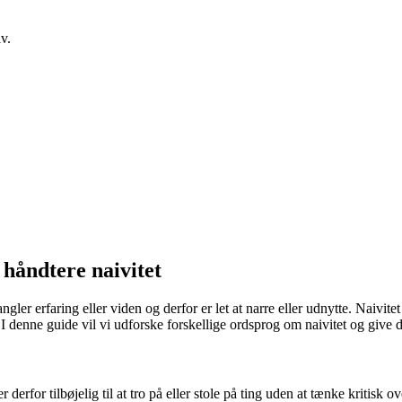
v.
g håndtere naivitet
ngler erfaring eller viden og derfor er let at narre eller udnytte. Naivit
denne guide vil vi udforske forskellige ordsprog om naivitet og give dig
er derfor tilbøjelig til at tro på eller stole på ting uden at tænke kritis