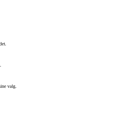
det.
.
sine valg.