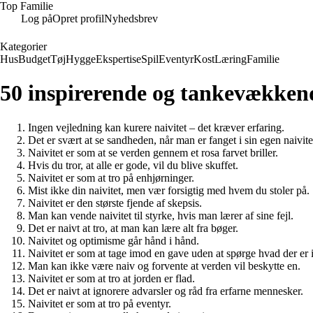
Top Familie
Log på
Opret profil
Nyhedsbrev
Kategorier
Hus
Budget
Tøj
Hygge
Ekspertise
Spil
Eventyr
Kost
Læring
Familie
50 inspirerende og tankevækken
Ingen vejledning kan kurere naivitet – det kræver erfaring.
Det er svært at se sandheden, når man er fanget i sin egen naivite
Naivitet er som at se verden gennem et rosa farvet briller.
Hvis du tror, at alle er gode, vil du blive skuffet.
Naivitet er som at tro på enhjørninger.
Mist ikke din naivitet, men vær forsigtig med hvem du stoler på.
Naivitet er den største fjende af skepsis.
Man kan vende naivitet til styrke, hvis man lærer af sine fejl.
Det er naivt at tro, at man kan lære alt fra bøger.
Naivitet og optimisme går hånd i hånd.
Naivitet er som at tage imod en gave uden at spørge hvad der er 
Man kan ikke være naiv og forvente at verden vil beskytte en.
Naivitet er som at tro at jorden er flad.
Det er naivt at ignorere advarsler og råd fra erfarne mennesker.
Naivitet er som at tro på eventyr.