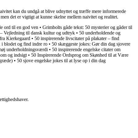
e naivitet kan du undgå at blive udnyttet og træffe mere informerede
n det er vigtigt at kunne skelne mellem naivitet og realitet.
e ord til en god ven
•
Grimbolts gåde tekst: 50 mysterier og gåder til
 Vejledning til dansk kultur og udtryk
•
50 underholdende og
 fra Kierkegaard
•
50 inspirerende livscitater på plakater – find
i blodet og find indre ro
•
50 skæggeste jokes: Gør din dag sjovere
og høj underholdningsværdi
•
50 inspirerende engelske citater om
dom og indsigt
•
50 Inspirerende Ordsprog om Skønhed til at Være
r græde)
•
50 sjove engelske jokes til at lyse op i din dag
ettighedshaver.