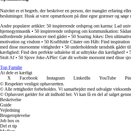
Naivitet er et begreb, der beskriver en person, der mangler erfaring elle
beslutninger. Husk at være opmærksom på dine egne grænser og søge rådgi
Andre populære artikler:
50 inspirerende ordsprog om karma: Lad unive
hjernegymnastik
•
50 inspirerende ordsprog om kommunikation: Sådan
udfordrende jobannoncer med gåder
•
50 Soaring Jokes: Den ultimativ
motivation og visdom
•
50 Kraftfulde Citater om Håb: Find inspiration 
med disse morsomme vittigheder
•
50 underholdende tændstik gåder til 
kærlighed: Find den perfekte udtalelse til at udtrykke din kærlighed!
•
Stolt Af
•
50 Sjove Joke-APIer: Gør dit website morsomt med disse sjov
Top Familie
At dele er kærligt
X
Facebook
Instagram
LinkedIn
YouTube
Pin
© Respekter venligst ophavsretten.
© Alle rettigheder forbeholdes. Vi samarbejder med udvalgte virksomhed
© Ophavsret gælder for alt indhold her. Vi kan få en del af salget genne
Beskrivelse
Guide
Vejledning
Brugeroplevelse
Job hos os
Del et tip