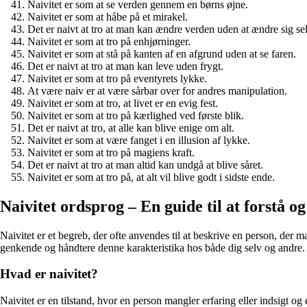
Naivitet er som at se verden gennem en børns øjne.
Naivitet er som at håbe på et mirakel.
Det er naivt at tro at man kan ændre verden uden at ændre sig sel
Naivitet er som at tro på enhjørninger.
Naivitet er som at stå på kanten af en afgrund uden at se faren.
Det er naivt at tro at man kan leve uden frygt.
Naivitet er som at tro på eventyrets lykke.
At være naiv er at være sårbar over for andres manipulation.
Naivitet er som at tro, at livet er en evig fest.
Naivitet er som at tro på kærlighed ved første blik.
Det er naivt at tro, at alle kan blive enige om alt.
Naivitet er som at være fanget i en illusion af lykke.
Naivitet er som at tro på magiens kraft.
Det er naivt at tro at man altid kan undgå at blive såret.
Naivitet er som at tro på, at alt vil blive godt i sidste ende.
Naivitet ordsprog – En guide til at forstå o
Naivitet er et begreb, der ofte anvendes til at beskrive en person, der ma
genkende og håndtere denne karakteristika hos både dig selv og andre. I 
Hvad er naivitet?
Naivitet er en tilstand, hvor en person mangler erfaring eller indsigt og 