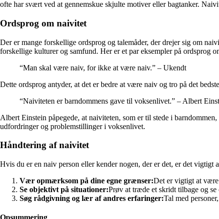
ofte har svært ved at gennemskue skjulte motiver eller bagtanker. Na
Ordsprog om naivitet
Der er mange forskellige ordsprog og talemåder, der drejer sig om naivi
forskellige kulturer og samfund. Her er et par eksempler på ordsprog om
“Man skal være naiv, for ikke at være naiv.” – Ukendt
Dette ordsprog antyder, at det er bedre at være naiv og tro på det bedst
“Naiviteten er barndommens gave til voksenlivet.” – Albert Eins
Albert Einstein påpegede, at naiviteten, som er til stede i barndommen
udfordringer og problemstillinger i voksenlivet.
Håndtering af naivitet
Hvis du er en naiv person eller kender nogen, der er det, er det vigtigt a
Vær opmærksom på dine egne grænser:
Det er vigtigt at vær
Se objektivt på situationer:
Prøv at træde et skridt tilbage og se
Søg rådgivning og lær af andres erfaringer:
Tal med personer, 
Opsummering