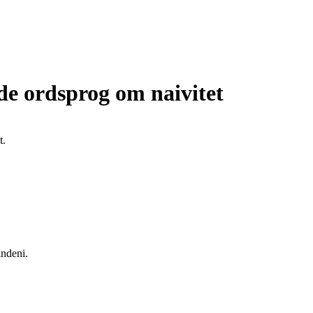
de ordsprog om naivitet
t.
indeni.