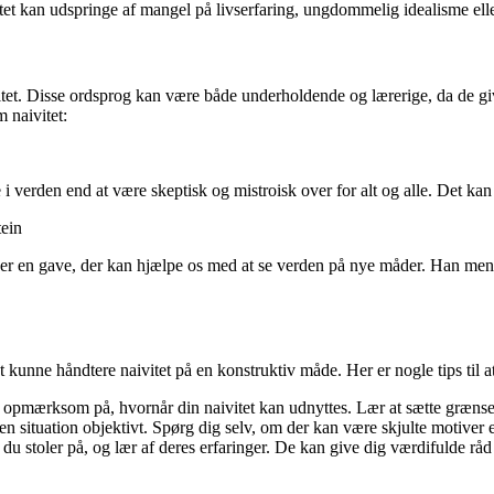
ivitet kan udspringe af mangel på livserfaring, ungdommelig idealisme
tet. Disse ordsprog kan være både underholdende og lærerige, da de giver
 naivitet:
e i verden end at være skeptisk og mistroisk over for alt og alle. Det ka
tein
, er en gave, der kan hjælpe os med at se verden på nye måder. Han ment
t kunne håndtere naivitet på en konstruktiv måde. Her er nogle tips til at
e opmærksom på, hvornår din naivitet kan udnyttes. Lær at sætte grænser
 en situation objektivt. Spørg dig selv, om der kan være skjulte motiver 
du stoler på, og lær af deres erfaringer. De kan give dig værdifulde råd