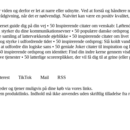
r viden og derfor er let at narre eller udnytte. Ved at forstå og håndter
vning, når det er nødvendigt. Naivitet kan være en positiv kvalitet, me
rset guide dig på din vej
•
50 Inspirerende citater om venskab: Løftend
 styrker du dine kommunikationsevner
•
50 populære danske ordsprog –
e samling af lattervækkende øjeblikke
•
50 inspirerende citater om livet
og styrke i udfordrende tider
•
50 inspirerende ordsprog: Slå koldt vand 
at udfordre din logiske sans
•
50 geniale Joker citater til inspiration 
50 inspirerende ordsprog om identitet: Find din indre kerne gennem vis
e tjenester
•
50 latterlige scorereplikker, der vil få dig til at grine (elle
terest
TikTok
Mail
RSS
er og tjener muligvis på dine køb via vores links.
m produktlinks. Indhold må ikke anvendes uden skriftlig tilladelse fra r