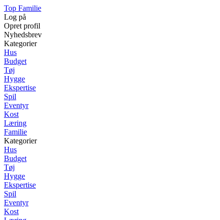
Top Familie
Log på
Opret profil
Nyhedsbrev
Kategorier
Hus
Budget
Tøj
Hygge
Ekspertise
Spil
Eventyr
Kost
Læring
Familie
Kategorier
Hus
Budget
Tøj
Hygge
Ekspertise
Spil
Eventyr
Kost