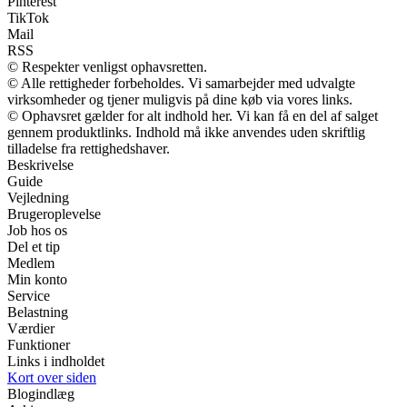
Pinterest
TikTok
Mail
RSS
© Respekter venligst ophavsretten.
© Alle rettigheder forbeholdes. Vi samarbejder med udvalgte
virksomheder og tjener muligvis på dine køb via vores links.
© Ophavsret gælder for alt indhold her. Vi kan få en del af salget
gennem produktlinks. Indhold må ikke anvendes uden skriftlig
tilladelse fra rettighedshaver.
Beskrivelse
Guide
Vejledning
Brugeroplevelse
Job hos os
Del et tip
Medlem
Min konto
Service
Belastning
Værdier
Funktioner
Links i indholdet
Kort over siden
Blogindlæg