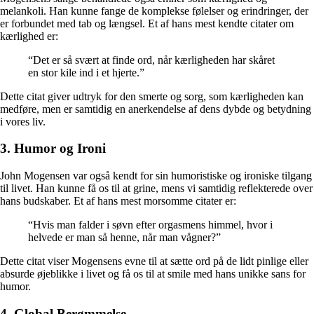
melankoli. Han kunne fange de komplekse følelser og erindringer, der
er forbundet med tab og længsel. Et af hans mest kendte citater om
kærlighed er:
“Det er så svært at finde ord, når kærligheden har skåret
en stor kile ind i et hjerte.”
Dette citat giver udtryk for den smerte og sorg, som kærligheden kan
medføre, men er samtidig en anerkendelse af dens dybde og betydning
i vores liv.
3. Humor og Ironi
John Mogensen var også kendt for sin humoristiske og ironiske tilgang
til livet. Han kunne få os til at grine, mens vi samtidig reflekterede over
hans budskaber. Et af hans mest morsomme citater er:
“Hvis man falder i søvn efter orgasmens himmel, hvor i
helvede er man så henne, når man vågner?”
Dette citat viser Mogensens evne til at sætte ord på de lidt pinlige eller
absurde øjeblikke i livet og få os til at smile med hans unikke sans for
humor.
4. Global Berømmelse