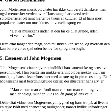
John Mogensens musik og citater har ikke kun berørt danskere, men
også mennesker verden over. Hans sange har overskredet
sprogbarrierer og ramt hjerter på tværs af kulturer. Et af hans mest
populære citater om musikkens universelle sprog er:
“Det er musikkens under, at den får os til at græde, uden
vi ved hvorfor.”
Dette citat fanger den magi, som musikken kan skabe, og hvordan den
kan berøre vores sjæl uden behov for sprog eller logik.
5. Essensen af John Mogensen
John Mogensens citater giver et indblik i hans autentiske og sensitive
personlighed. Han bragte sin unikke erfaring og perspektiv ind i sin
musik, og hans tekster fortsætter med at røre og inspirere os i dag. Et af
Mogensens mest betydningsfulde citater, der illustrerer hans arv, er:
“Man er som man er, fordi man var som man var – og hvis
man er heldig, skinner Guds sol én gang på ens vej.”
Dette citat vidner om Mogensens ydmyghed og hans tro på, at livet er
en rejse fyldt med chancer og muligheder, uanset hvilke udfordringer