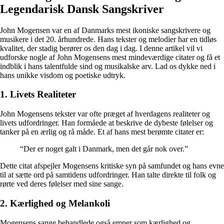
Legendarisk Dansk Sangskriver
John Mogensen var en af Danmarks mest ikoniske sangskrivere og
musikere i det 20. århundrede. Hans tekster og melodier har en tidløs
kvalitet, der stadig berører os den dag i dag. I denne artikel vil vi
udforske nogle af John Mogensens mest mindeværdige citater og få et
indblik i hans talentfulde sind og musikalske arv. Lad os dykke ned i
hans unikke visdom og poetiske udtryk.
1. Livets Realiteter
John Mogensens tekster var ofte præget af hverdagens realiteter og
livets udfordringer. Han formåede at beskrive de dybeste følelser og
tanker på en ærlig og rå måde. Et af hans mest berømte citater er:
“Der er noget galt i Danmark, men det går nok over.”
Dette citat afspejler Mogensens kritiske syn på samfundet og hans evne
til at sætte ord på samtidens udfordringer. Han talte direkte til folk og
rørte ved deres følelser med sine sange.
2. Kærlighed og Melankoli
Mogensens sange behandlede også emner som kærlighed og