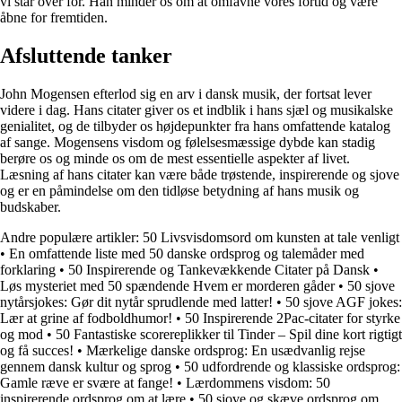
vi står over for. Han minder os om at omfavne vores fortid og være
åbne for fremtiden.
Afsluttende tanker
John Mogensen efterlod sig en arv i dansk musik, der fortsat lever
videre i dag. Hans citater giver os et indblik i hans sjæl og musikalske
genialitet, og de tilbyder os højdepunkter fra hans omfattende katalog
af sange. Mogensens visdom og følelsesmæssige dybde kan stadig
berøre os og minde os om de mest essentielle aspekter af livet.
Læsning af hans citater kan være både trøstende, inspirerende og sjove
og er en påmindelse om den tidløse betydning af hans musik og
budskaber.
Andre populære artikler:
50 Livsvisdomsord om kunsten at tale venligt
•
En omfattende liste med 50 danske ordsprog og talemåder med
forklaring
•
50 Inspirerende og Tankevækkende Citater på Dansk
•
Løs mysteriet med 50 spændende Hvem er morderen gåder
•
50 sjove
nytårsjokes: Gør dit nytår sprudlende med latter!
•
50 sjove AGF jokes:
Lær at grine af fodboldhumor!
•
50 Inspirerende 2Pac-citater for styrke
og mod
•
50 Fantastiske scorereplikker til Tinder – Spil dine kort rigtigt
og få succes!
•
Mærkelige danske ordsprog: En usædvanlig rejse
gennem dansk kultur og sprog
•
50 udfordrende og klassiske ordsprog:
Gamle ræve er svære at fange!
•
Lærdommens visdom: 50
inspirerende ordsprog om at lære
•
50 sjove og skæve ordsprog om