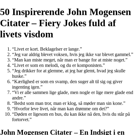
50 Inspirerende John Mogensen
Citater – Fiery Jokes fuld af
livets visdom
“Livet er kort. Beklagelser er lange.”
“Jeg var aldrig blevet voksen, hvis jeg ikke var blevet gammel.”
“Man kan miste meget, når man er bange for at miste noget.”
“Livet er som en melodi, og du er komponisten.”
“Jeg drikker for at glemme, at jeg har glemt, hvad jeg skulle
huske.”
“Kærlighed er som en svamp, den suger alt til sig og giver
ingenting igen.”
“Vi er alle sammen lige glade, men nogle er lige mere glade end
andre.”
“Bedst som man tror, man er klog, så møder man sin kone.”
“Hvorfor leve livet, når man kan drømme om det?”
“Døden er ligesom en bus, du kan ikke nå den, hvis du står på
fortorvet.”
John Mogensen Citater – En Indsigt i en