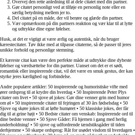
Overvej den rette anledning til at dele citatet med din partner.
Gør citatet personligt ved at tilføje en personlig note eller en
særlig betydning mellem jer to.
Del citatet på en måde, der vil berøre og glæde din partner.
Vær opmærksom på din partners reaktion og vær klar til at lytte
og udtrykke dine egne følelser.
Husk, at det er vigtigt at være ærlig og autentisk, når du bruger
kærestecitater. Tøv ikke med at tilpasse citaterne, så de passer til jeres
unikke forhold og personlige stemning.
Et kæreste citat kan være den perfekte måde at udtrykke dine dybeste
følelser og værdsættelse for din partner. Uanset om det er et sødt,
romantisk eller inspirerende citat, vil det være en smuk gestus, der kan
styrke jeres kærlighed og forbindelse.
Andre populære artikler:
50 inspirerende og humoristiske vifte med
ører ordsprog til at krydre din hverdag
•
50 Inspirerende Peter Plys
citater om livet
•
50 sjove øl jokes: Gør dine venner grin med humor
om øl
•
50 inspirerende citater til fejringen af 30 års fødselsdag
•
50
Sjove og skøre jokes til at løfte humøret
•
50 klassiske jokes, der får
dig til at grine højt
•
50 Bedste citater om venskab: Inspirerende ord til
dine bedste venner
•
50 Sjove Gåder: Få hjernen i gang med herlig
underholdning!
•
50 sjove og udfordrende tændstiksgåder til tiden
derhjemme
•
50 skarpe ordsprog: Råt for usødet visdom til hverdagen
•