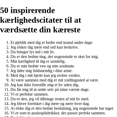
50 inspirerende
kærlighedscitater til at
værdsætte din kæreste
Et øjeblik med dig er bedre end tusind andre dage.
Jeg elsker dig mere end ord kan beskrive.
Du bringer lys ind i mit liv.
Du er den bedste ting, der nogensinde er sket for mig.
Min kærlighed til dig er uendelig.
Du er min bedste ven og min soulmate.
Jeg føler mig fuldstændig i dine arme.
Med dig i mit hjerte kan jeg erobre verden.
At være sammen med dig er mit yndlingssted at være.
Jeg kan ikke forestille mig et liv uden dig.
Du får mig til at smile selv på mine værste dage.
Vi er perfekte sammen.
Du er den, jeg vil tilbringe resten af mit liv med.
Jeg bliver forelsket i dig mere og mere hver dag.
At elske dig er den bedste beslutning, jeg nogensinde har taget.
Vi er som to puslespilsbrikker, der passer perfekt sammen.