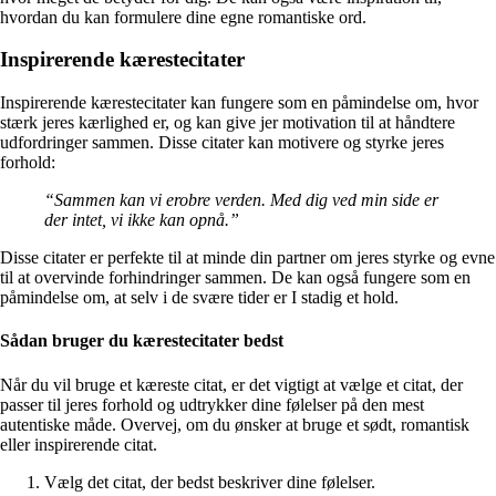
hvordan du kan formulere dine egne romantiske ord.
Inspirerende kærestecitater
Inspirerende kærestecitater kan fungere som en påmindelse om, hvor
stærk jeres kærlighed er, og kan give jer motivation til at håndtere
udfordringer sammen. Disse citater kan motivere og styrke jeres
forhold:
“Sammen kan vi erobre verden. Med dig ved min side er
der intet, vi ikke kan opnå.”
Disse citater er perfekte til at minde din partner om jeres styrke og evne
til at overvinde forhindringer sammen. De kan også fungere som en
påmindelse om, at selv i de svære tider er I stadig et hold.
Sådan bruger du kærestecitater bedst
Når du vil bruge et kæreste citat, er det vigtigt at vælge et citat, der
passer til jeres forhold og udtrykker dine følelser på den mest
autentiske måde. Overvej, om du ønsker at bruge et sødt, romantisk
eller inspirerende citat.
Vælg det citat, der bedst beskriver dine følelser.