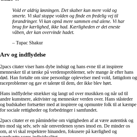
Vold er aldrig løsningen. Det skaber kun mere vold og
smerte. Vi skal stoppe volden og finde en fredelig vej til
forandringer. Vi kan opnå mere sammen end alene. Vi har
brug for kærlighed, ikke had. Kærligheden er det eneste
våben, der kan overvinde hadet.
– Tupac Shakur
Arv og indflydelse
2pacs citater viser hans dybe indsigt og hans evne til at inspirere
mennesker til at tænke på verdensproblemer, selv mange år efter hans
død. Han fortalte om sine personlige oplevelser med vold, fattigdom og
raceproblemer og gav et talerør til dem, der ikke blev hørt.
Hans indflydelse strækker sig langt ud over musikken og når ud til
andre kunstnere, aktivister og mennesker verden over. Hans ståsteder
og budskaber fortsætter med at inspirere og opmuntre folk til at kæmpe
for sociale rettigheder og forbedringer i samfundet.
2pacs citater er en påmindelse om vigtigheden af at være autentisk og
tro mod sig selv, selv når omverdenen synes imod en. De minder os
om, at vi skal respektere hinanden, fokusere på kærlighed og
værdsætte vores individualitet.