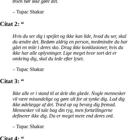
troen bør ikke gøre det.
– Tupac Shakur
Citat 2: “
Hvis du ser dig i spejlet og ikke kan lide, hvad du ser, skal
du ændre det. Bedøm aldrig en person, medmindre du har
gået en mile i deres sko. Drag ikke konklusioner, hvis du
ikke har alle oplysninger. Lige meget hvor sort det er
omkring dig, skal du lede efter lyset.
– Tupac Shakur
Citat 3: “
Ikke alle er i stand til at dele din glæde. Nogle mennesker
vil være misundelige og gøre alt for at synke dig. Lad dig
ikke ødelægge af det. Træd op og bevæg dig fremad.
Mennesker vil tale bag din ryg, men fortællingerne
definerer ikke dig. Du er meget mere end deres ord.
– Tupac Shakur
Citat 4: “