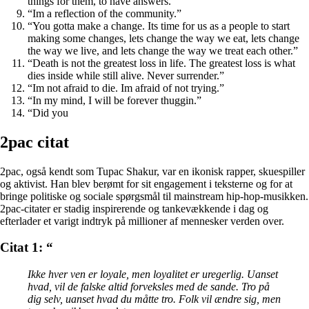
things for them, to have answers.”
“Im a reflection of the community.”
“You gotta make a change. Its time for us as a people to start
making some changes, lets change the way we eat, lets change
the way we live, and lets change the way we treat each other.”
“Death is not the greatest loss in life. The greatest loss is what
dies inside while still alive. Never surrender.”
“Im not afraid to die. Im afraid of not trying.”
“In my mind, I will be forever thuggin.”
“Did you
2pac citat
2pac, også kendt som Tupac Shakur, var en ikonisk rapper, skuespiller
og aktivist. Han blev berømt for sit engagement i teksterne og for at
bringe politiske og sociale spørgsmål til mainstream hip-hop-musikken.
2pac-citater er stadig inspirerende og tankevækkende i dag og
efterlader et varigt indtryk på millioner af mennesker verden over.
Citat 1: “
Ikke hver ven er loyale, men loyalitet er uregerlig. Uanset
hvad, vil de falske altid forveksles med de sande. Tro på
dig selv, uanset hvad du måtte tro. Folk vil ændre sig, men