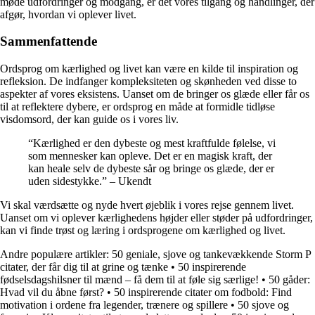
møde udfordringer og modgang, er det vores tilgang og handlinger, der
afgør, hvordan vi oplever livet.
Sammenfattende
Ordsprog om kærlighed og livet kan være en kilde til inspiration og
refleksion. De indfanger kompleksiteten og skønheden ved disse to
aspekter af vores eksistens. Uanset om de bringer os glæde eller får os
til at reflektere dybere, er ordsprog en måde at formidle tidløse
visdomsord, der kan guide os i vores liv.
“Kærlighed er den dybeste og mest kraftfulde følelse, vi
som mennesker kan opleve. Det er en magisk kraft, der
kan heale selv de dybeste sår og bringe os glæde, der er
uden sidestykke.” – Ukendt
Vi skal værdsætte og nyde hvert øjeblik i vores rejse gennem livet.
Uanset om vi oplever kærlighedens højder eller støder på udfordringer,
kan vi finde trøst og læring i ordsprogene om kærlighed og livet.
Andre populære artikler:
50 geniale, sjove og tankevækkende Storm P
citater, der får dig til at grine og tænke
•
50 inspirerende
fødselsdagshilsner til mænd – få dem til at føle sig særlige!
•
50 gåder:
Hvad vil du åbne først?
•
50 inspirerende citater om fodbold: Find
motivation i ordene fra legender, trænere og spillere
•
50 sjove og