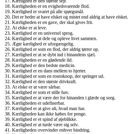
Kærlighed er den største sejr.
Kærligheden er en evighedsvarende flod.
Kærlighed er svaret på alle spørgsmål.
Det er bedre at have elsket og mistet end aldrig at have elsket.
Kærligheden er en gave, der skal gives frit.
At elske er at leve.
Kærlighed er en universel sprog.
Kærlighed er at dele og opleve livet sammen.
Ægte kærlighed er uforgængelig.
Kærlighed er som en flod, der aldrig tørrer op.
Kærlighed er at se dybt ind i hinandens sjæl.
Kærligheden er en glødende ild.
Kærlighed er den bedste medicin.
Kærlighed er en dans mellem to hjerter.
Kærlighed er som en rosenknop, der springer ud.
Kærlighed er den største drivkraft.
At elske er at være sårbar.
Kærlighed er som et stille hav.
Kærlighed er at være der for hinanden i glæde og sorg.
Kærligheden er udefinerbar.
Kærlighed er at give alt, hvad man har.
Kærligheden kan ikke købes for penge.
Kærlighed er et spind af øjeblikke.
Kærlighed er at turde være sig selv.
Kærligheden overvinder enhver hindring.