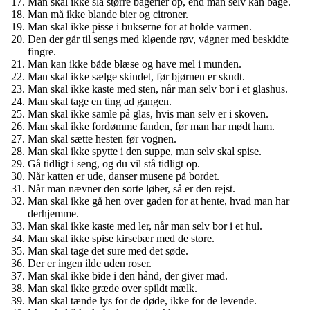
Man skal ikke slå større bagerier op, end man selv kan bage.
Man må ikke blande bier og citroner.
Man skal ikke pisse i bukserne for at holde varmen.
Den der går til sengs med kløende røv, vågner med beskidte
fingre.
Man kan ikke både blæse og have mel i munden.
Man skal ikke sælge skindet, før bjørnen er skudt.
Man skal ikke kaste med sten, når man selv bor i et glashus.
Man skal tage en ting ad gangen.
Man skal ikke samle på glas, hvis man selv er i skoven.
Man skal ikke fordømme fanden, før man har mødt ham.
Man skal sætte hesten før vognen.
Man skal ikke spytte i den suppe, man selv skal spise.
Gå tidligt i seng, og du vil stå tidligt op.
Når katten er ude, danser musene på bordet.
Når man nævner den sorte løber, så er den rejst.
Man skal ikke gå hen over gaden for at hente, hvad man har
derhjemme.
Man skal ikke kaste med ler, når man selv bor i et hul.
Man skal ikke spise kirsebær med de store.
Man skal tage det sure med det søde.
Der er ingen ilde uden roser.
Man skal ikke bide i den hånd, der giver mad.
Man skal ikke græde over spildt mælk.
Man skal tænde lys for de døde, ikke for de levende.