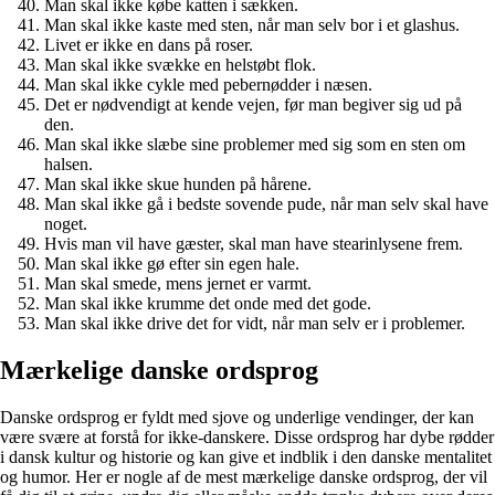
Man skal ikke købe katten i sækken.
Man skal ikke kaste med sten, når man selv bor i et glashus.
Livet er ikke en dans på roser.
Man skal ikke svække en helstøbt flok.
Man skal ikke cykle med pebernødder i næsen.
Det er nødvendigt at kende vejen, før man begiver sig ud på
den.
Man skal ikke slæbe sine problemer med sig som en sten om
halsen.
Man skal ikke skue hunden på hårene.
Man skal ikke gå i bedste sovende pude, når man selv skal have
noget.
Hvis man vil have gæster, skal man have stearinlysene frem.
Man skal ikke gø efter sin egen hale.
Man skal smede, mens jernet er varmt.
Man skal ikke krumme det onde med det gode.
Man skal ikke drive det for vidt, når man selv er i problemer.
Mærkelige danske ordsprog
Danske ordsprog er fyldt med sjove og underlige vendinger, der kan
være svære at forstå for ikke-danskere. Disse ordsprog har dybe rødder
i dansk kultur og historie og kan give et indblik i den danske mentalitet
og humor. Her er nogle af de mest mærkelige danske ordsprog, der vil