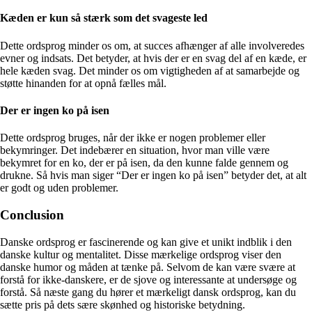
Kæden er kun så stærk som det svageste led
Dette ordsprog minder os om, at succes afhænger af alle involveredes
evner og indsats. Det betyder, at hvis der er en svag del af en kæde, er
hele kæden svag. Det minder os om vigtigheden af at samarbejde og
støtte hinanden for at opnå fælles mål.
Der er ingen ko på isen
Dette ordsprog bruges, når der ikke er nogen problemer eller
bekymringer. Det indebærer en situation, hvor man ville være
bekymret for en ko, der er på isen, da den kunne falde gennem og
drukne. Så hvis man siger “Der er ingen ko på isen” betyder det, at alt
er godt og uden problemer.
Conclusion
Danske ordsprog er fascinerende og kan give et unikt indblik i den
danske kultur og mentalitet. Disse mærkelige ordsprog viser den
danske humor og måden at tænke på. Selvom de kan være svære at
forstå for ikke-danskere, er de sjove og interessante at undersøge og
forstå. Så næste gang du hører et mærkeligt dansk ordsprog, kan du
sætte pris på dets sære skønhed og historiske betydning.