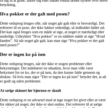
få dig til at grine, undre dig eller måske endda tænke dybere over deres
betydning.
Hva pokker er der galt med posen?
Dette ordsprog bruges ofte, når noget går galt eller er besværligt. Det
refererer til en pose, der ikke lukker ordentligt, så indholdet falder ud.
Det kan også bruges som en måde at sige, at noget er mærkeligt eller
underligt. Udtrykket “Hva pokker” er en mildere måde at sige “Hvad
fanden”. Så når noget går galt, kan man sige “Hva pokker er der galt
med posen?”
Der er ingen ko på isen
Dette ordsprog bruges, når der ikke er nogen problemer eller
bekymringer. Det indebærer en situation, hvor man ville være
bekymret for en ko, der er på isen, da den kunne falde gennem og
drukne. Så hvis man siger “Der er ingen ko på isen” betyder det, at alt
er godt og uden problemer.
At sælge skinnet før bjørnen er skudt
Dette ordsprog er en advarsel mod at tage noget for givet eller at være
for sikker på noget, der ikke er sket endnu. Det refererer til at sælge