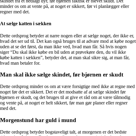
skindet fra et nedlagt dyr, før bjørnen faktisk er blevet skudt. Det
minder os om at vente på, at noget er sikkert, før vi planlægger eller
regner med det.
At sælge katten i sækken
Dette ordsprog betyder at narre nogen eller at sælge noget, der ikke er,
hvad det ser ud til. Det kan også bruges til at advare mod at købe noget
uden at se det først, da man ikke ved, hvad man får. Så hvis nogen
siger “Du skal ikke købe en bil uden at prøvekøre den, du vil ikke
købe katten i sækken”, betyder det, at man skal sikre sig, at man får,
hvad man betaler for.
Man skal ikke sælge skindet, før bjørnen er skudt
Dette ordsprog minder os om at være forsigtige med ikke at regne med
noget før det er sikkert. Det er det modsatte af at sælge skindet før
bjørnen er skudt, og det bruges til at give et råd om at være tålmodig
og vente på, at noget er helt sikkert, før man gør planer eller regner
med det.
Morgenstund har guld i mund
Dette ordsprog betyder bogstaveligt talt, at morgenen er det bedste