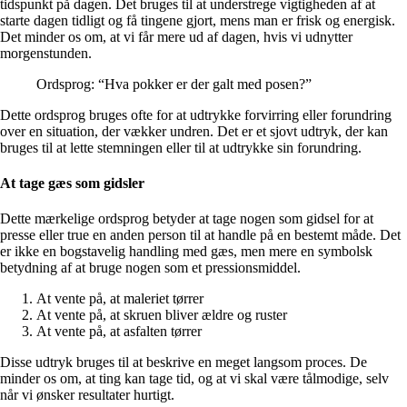
tidspunkt på dagen. Det bruges til at understrege vigtigheden af at
starte dagen tidligt og få tingene gjort, mens man er frisk og energisk.
Det minder os om, at vi får mere ud af dagen, hvis vi udnytter
morgenstunden.
Ordsprog: “Hva pokker er der galt med posen?”
Dette ordsprog bruges ofte for at udtrykke forvirring eller forundring
over en situation, der vækker undren. Det er et sjovt udtryk, der kan
bruges til at lette stemningen eller til at udtrykke sin forundring.
At tage gæs som gidsler
Dette mærkelige ordsprog betyder at tage nogen som gidsel for at
presse eller true en anden person til at handle på en bestemt måde. Det
er ikke en bogstavelig handling med gæs, men mere en symbolsk
betydning af at bruge nogen som et pressionsmiddel.
At vente på, at maleriet tørrer
At vente på, at skruen bliver ældre og ruster
At vente på, at asfalten tørrer
Disse udtryk bruges til at beskrive en meget langsom proces. De
minder os om, at ting kan tage tid, og at vi skal være tålmodige, selv
når vi ønsker resultater hurtigt.