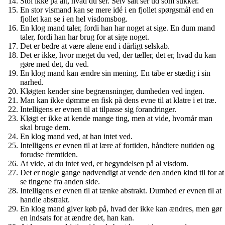
Stol ikke på alt, hvad du ser. Selv salt ser ud som sukker.
En stor vismand kan se mere idé i en fjollet spørgsmål end en
fjollet kan se i en hel visdomsbog.
En klog mand taler, fordi han har noget at sige. En dum mand
taler, fordi han har brug for at sige noget.
Det er bedre at være alene end i dårligt selskab.
Det er ikke, hvor meget du ved, der tæller, det er, hvad du kan
gøre med det, du ved.
En klog mand kan ændre sin mening. En tåbe er stædig i sin
narhed.
Kløgten kender sine begrænsninger, dumheden ved ingen.
Man kan ikke dømme en fisk på dens evne til at klatre i et træ.
Intelligens er evnen til at tilpasse sig forandringer.
Kløgt er ikke at kende mange ting, men at vide, hvornår man
skal bruge dem.
En klog mand ved, at han intet ved.
Intelligens er evnen til at lære af fortiden, håndtere nutiden og
forudse fremtiden.
At vide, at du intet ved, er begyndelsen på al visdom.
Det er nogle gange nødvendigt at vende den anden kind til for at
se tingene fra anden side.
Intelligens er evnen til at tænke abstrakt. Dumhed er evnen til at
handle abstrakt.
En klog mand giver køb på, hvad der ikke kan ændres, men gør
en indsats for at ændre det, han kan.