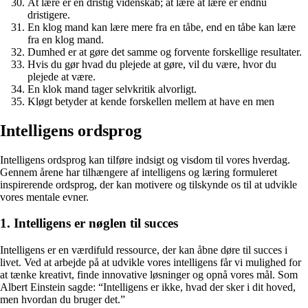
At lære er en dristig videnskab; at lære at lære er endnu
dristigere.
En klog mand kan lære mere fra en tåbe, end en tåbe kan lære
fra en klog mand.
Dumhed er at gøre det samme og forvente forskellige resultater.
Hvis du gør hvad du plejede at gøre, vil du være, hvor du
plejede at være.
En klok mand tager selvkritik alvorligt.
Kløgt betyder at kende forskellen mellem at have en men
Intelligens ordsprog
Intelligens ordsprog kan tilføre indsigt og visdom til vores hverdag.
Gennem årene har tilhængere af intelligens og læring formuleret
inspirerende ordsprog, der kan motivere og tilskynde os til at udvikle
vores mentale evner.
1. Intelligens er nøglen til succes
Intelligens er en værdifuld ressource, der kan åbne døre til succes i
livet. Ved at arbejde på at udvikle vores intelligens får vi mulighed for
at tænke kreativt, finde innovative løsninger og opnå vores mål. Som
Albert Einstein sagde: “Intelligens er ikke, hvad der sker i dit hoved,
men hvordan du bruger det.”