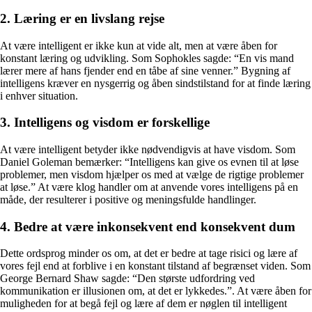
2. Læring er en livslang rejse
At være intelligent er ikke kun at vide alt, men at være åben for
konstant læring og udvikling. Som Sophokles sagde: “En vis mand
lærer mere af hans fjender end en tåbe af sine venner.” Bygning af
intelligens kræver en nysgerrig og åben sindstilstand for at finde læring
i enhver situation.
3. Intelligens og visdom er forskellige
At være intelligent betyder ikke nødvendigvis at have visdom. Som
Daniel Goleman bemærker: “Intelligens kan give os evnen til at løse
problemer, men visdom hjælper os med at vælge de rigtige problemer
at løse.” At være klog handler om at anvende vores intelligens på en
måde, der resulterer i positive og meningsfulde handlinger.
4. Bedre at være inkonsekvent end konsekvent dum
Dette ordsprog minder os om, at det er bedre at tage risici og lære af
vores fejl end at forblive i en konstant tilstand af begrænset viden. Som
George Bernard Shaw sagde: “Den største udfordring ved
kommunikation er illusionen om, at det er lykkedes.”. At være åben for
muligheden for at begå fejl og lære af dem er nøglen til intelligent