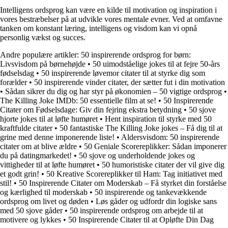
Intelligens ordsprog kan være en kilde til motivation og inspiration i
vores bestræbelser på at udvikle vores mentale evner. Ved at omfavne
tanken om konstant læring, intelligens og visdom kan vi opnå
personlig vækst og succes.
Andre populære artikler:
50 inspirerende ordsprog for børn:
Livsvisdom på børnehøjde
•
50 uimodståelige jokes til at fejre 50-års
fødselsdag
•
50 inspirerende løvemor citater til at styrke dig som
forælder
•
50 inspirerende vinder citater, der sætter fut i din motivation
•
Sådan sikrer du dig og har styr på økonomien – 50 vigtige ordsprog
•
The Killing Joke IMDb: 50 essentielle film at se!
•
50 Inspirerende
Citater om Fødselsdage: Giv din fejring ekstra betydning
•
50 sjove
hjorte jokes til at løfte humøret
•
Hent inspiration til styrke med 50
kraftfulde citater
•
50 fantastiske The Killing Joke jokes – Få dig til at
grine med denne imponerende liste!
•
Aldersvisdom: 50 inspirerende
citater om at blive ældre
•
50 Geniale Scorereplikker: Sådan imponerer
du på datingmarkedet!
•
50 sjove og underholdende jokes og
vittigheder til at løfte humøret
•
50 humoristiske citater der vil give dig
et godt grin!
•
50 Kreative Scorereplikker til Ham: Tag initiativet med
stil!
•
50 Inspirerende Citater om Moderskab – Få styrket din forståelse
og kærlighed til moderskab
•
50 inspirerende og tankevækkende
ordsprog om livet og døden
•
Løs gåder og udfordr din logiske sans
med 50 sjove gåder
•
50 inspirerende ordsprog om arbejde til at
motivere og lykkes
•
50 Inspirerende Citater til at Opløfte Din Dag