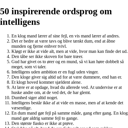
50 inspirerende ordsprog om
intelligens
En klog mand lærer af sine fejl, en vis mand lærer af andres.
Det er bedre at være tavs og blive tænkt dum, end at åbne
munden og fjerne enhver tvivl.
Kløgt er ikke at vide alt, men at vide, hvor man kan finde det ud.
Den tåbe ser ikke skoven for bare træer.
Gud har givet os to ører og en mund, så vi kan høre dobbelt så
meget, som vi taler.
Intelligens uden ambition er en fugl uden vinger.
Den kloge giver sig altid ud for at være dummere, end han er.
Et klogt hoved kommer sjældent alene.
At lære er at opdage, hvad du allerede ved. At undervise er at
huske andre om, at de ved det, de har glemt.
Dumhed siger altid noget.
Intelligens består ikke af at vide en masse, men af at kende det
væsentlige.
En dum mand gør fejl på samme måde, gang efter gang. En klog
mand gør aldrig samme fejl to gange.
Den største fiasko er ikke at prøve.