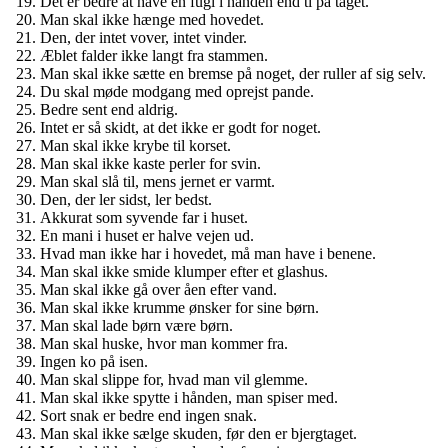
Det er bedre at have en fugl i hånden end ti på taget.
Man skal ikke hænge med hovedet.
Den, der intet vover, intet vinder.
Æblet falder ikke langt fra stammen.
Man skal ikke sætte en bremse på noget, der ruller af sig selv.
Du skal møde modgang med oprejst pande.
Bedre sent end aldrig.
Intet er så skidt, at det ikke er godt for noget.
Man skal ikke krybe til korset.
Man skal ikke kaste perler for svin.
Man skal slå til, mens jernet er varmt.
Den, der ler sidst, ler bedst.
Akkurat som syvende far i huset.
En mani i huset er halve vejen ud.
Hvad man ikke har i hovedet, må man have i benene.
Man skal ikke smide klumper efter et glashus.
Man skal ikke gå over åen efter vand.
Man skal ikke krumme ønsker for sine børn.
Man skal lade børn være børn.
Man skal huske, hvor man kommer fra.
Ingen ko på isen.
Man skal slippe for, hvad man vil glemme.
Man skal ikke spytte i hånden, man spiser med.
Sort snak er bedre end ingen snak.
Man skal ikke sælge skuden, før den er bjergtaget.