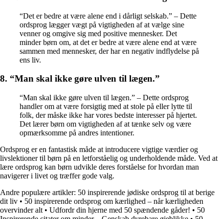
“Det er bedre at være alene end i dårligt selskab.” – Dette
ordsprog lægger vægt på vigtigheden af at vælge sine
venner og omgive sig med positive mennesker. Det
minder børn om, at det er bedre at være alene end at være
sammen med mennesker, der har en negativ indflydelse på
ens liv.
8. “Man skal ikke gøre ulven til lægen.”
“Man skal ikke gøre ulven til lægen.” – Dette ordsprog
handler om at være forsigtig med at stole på eller lytte til
folk, der måske ikke har vores bedste interesser på hjertet.
Det lærer børn om vigtigheden af at tænke selv og være
opmærksomme på andres intentioner.
Ordsprog er en fantastisk måde at introducere vigtige værdier og
livslektioner til børn på en letforståelig og underholdende måde. Ved at
lære ordsprog kan børn udvikle deres forståelse for hvordan man
navigerer i livet og træffer gode valg.
Andre populære artikler:
50 inspirerende jødiske ordsprog til at berige
dit liv
•
50 inspirerende ordsprog om kærlighed – når kærligheden
overvinder alt
•
Udfordr din hjerne med 50 spændende gåder!
•
50
Inspirerende citater om minder – Genskab dyrebare øjeblikke
•
50