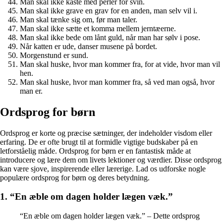
Man skal ikke kaste med perler for svin.
Man skal ikke grave en grav for en anden, man selv vil i.
Man skal tænke sig om, før man taler.
Man skal ikke sætte et komma mellem jerntæerne.
Man skal ikke bede om lånt guld, når man har sølv i pose.
Når katten er ude, danser musene på bordet.
Morgenstund er sund.
Man skal huske, hvor man kommer fra, for at vide, hvor man vil
hen.
Man skal huske, hvor man kommer fra, så ved man også, hvor
man er.
Ordsprog for børn
Ordsprog er korte og præcise sætninger, der indeholder visdom eller
erfaring. De er ofte brugt til at formidle vigtige budskaber på en
letforståelig måde. Ordsprog for børn er en fantastisk måde at
introducere og lære dem om livets lektioner og værdier. Disse ordsprog
kan være sjove, inspirerende eller lærerige. Lad os udforske nogle
populære ordsprog for børn og deres betydning.
1. “En æble om dagen holder lægen væk.”
“En æble om dagen holder lægen væk.” – Dette ordsprog