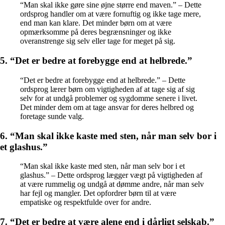
“Man skal ikke gøre sine øjne større end maven.” – Dette
ordsprog handler om at være fornuftig og ikke tage mere,
end man kan klare. Det minder børn om at være
opmærksomme på deres begrænsninger og ikke
overanstrenge sig selv eller tage for meget på sig.
5. “Det er bedre at forebygge end at helbrede.”
“Det er bedre at forebygge end at helbrede.” – Dette
ordsprog lærer børn om vigtigheden af at tage sig af sig
selv for at undgå problemer og sygdomme senere i livet.
Det minder dem om at tage ansvar for deres helbred og
foretage sunde valg.
6. “Man skal ikke kaste med sten, når man selv bor i
et glashus.”
“Man skal ikke kaste med sten, når man selv bor i et
glashus.” – Dette ordsprog lægger vægt på vigtigheden af
at være rummelig og undgå at dømme andre, når man selv
har fejl og mangler. Det opfordrer børn til at være
empatiske og respektfulde over for andre.
7. “Det er bedre at være alene end i dårligt selskab.”