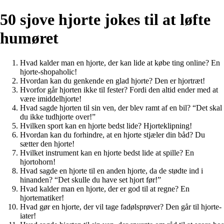
50 sjove hjorte jokes til at løfte
humøret
Hvad kalder man en hjorte, der kan lide at købe ting online? En
hjorte-shopaholic!
Hvordan kan du genkende en glad hjorte? Den er hjortræt!
Hvorfor går hjorten ikke til fester? Fordi den altid ender med at
være imiddelhjorte!
Hvad sagde hjorten til sin ven, der blev ramt af en bil? “Det skal
du ikke tudhjorte over!”
Hvilken sport kan en hjorte bedst lide? Hjorteklipning!
Hvordan kan du forhindre, at en hjorte stjæler din båd? Du
sætter den hjorte!
Hvilket instrument kan en hjorte bedst lide at spille? En
hjortohorn!
Hvad sagde en hjorte til en anden hjorte, da de stødte ind i
hinanden? “Det skulle du have set hjort før!”
Hvad kalder man en hjorte, der er god til at regne? En
hjortematiker!
Hvad gør en hjorte, der vil tage fadølsprøver? Den går til hjorte-
iater!