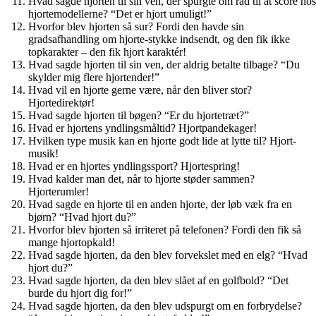
Hvad sagde hjorten til sin ven, der spurgte om råd til at score hos
hjortemodellerne? “Det er hjort umuligt!”
Hvorfor blev hjorten så sur? Fordi den havde sin
gradsafhandling om hjorte-stykke indsendt, og den fik ikke
topkarakter – den fik hjort karaktér!
Hvad sagde hjorten til sin ven, der aldrig betalte tilbage? “Du
skylder mig flere hjortender!”
Hvad vil en hjorte gerne være, når den bliver stor?
Hjortedirektør!
Hvad sagde hjorten til bøgen? “Er du hjortetræt?”
Hvad er hjortens yndlingsmåltid? Hjortpandekager!
Hvilken type musik kan en hjorte godt lide at lytte til? Hjort-
musik!
Hvad er en hjortes yndlingssport? Hjortespring!
Hvad kalder man det, når to hjorte støder sammen?
Hjorterumler!
Hvad sagde en hjorte til en anden hjorte, der løb væk fra en
bjørn? “Hvad hjort du?”
Hvorfor blev hjorten så irriteret på telefonen? Fordi den fik så
mange hjortopkald!
Hvad sagde hjorten, da den blev forvekslet med en elg? “Hvad
hjort du?”
Hvad sagde hjorten, da den blev slået af en golfbold? “Det
burde du hjort dig for!”
Hvad sagde hjorten, da den blev udspurgt om en forbrydelse?