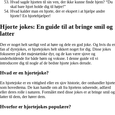
Hvad sagde hjorten til sin ven, der ikke kunne finde hjem? “Du
skal bare hjort holde dig til højre!”
Hvad kalder man en hjorte, der er ekspert i at hjælpe andre
hjorte? En hjortehjælper!
Hjorte jokes: En guide til at bringe smil og
latter
Der er noget helt særligt ved at høre og dele en god joke. Og hvis du er
fan af dyrejokes, er hjortejokes helt sikkert noget for dig. Disse jokes
fokuserer på det majestætiske dyr, og de kan være sjove og
underholdende for både børn og voksne. I denne guide vil vi
introducere dig til nogle af de bedste hjorte jokes derude.
Hvad er en hjortejoke?
En hjortejoke er en vittighed eller en sjov historie, der omhandler hjorte
som hovedtema. De kan handle om alt fra hjortens udseende, adfærd
eller deres rolle i naturen. Formålet med disse jokes er at bringe smil og
latter til dem, der hører dem.
Hvorfor er hjortejokes populære?