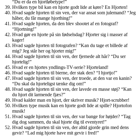
“Du er da en hjortløbetype!”
Hvilken type bil kan en hjorte godt lide at køre? En Hjorten!
Hvad sagde hjorten til sin ven, der var ansat som julemand? “Jeg
håber, du får mange hjorthing!”
Hvad sagde hjorten, da den blev shootet af en fotograf?
“Hjortning!”
Hvad gør en hjorte på sin fødselsdag? Hjorter sig i masser af
kager!
Hvad sagde hjorten til fotografen? “Kan du tage et billede af
mig? Jeg står her og hjorter mig!”
Hvad sagde hjorten til sin ven, der fjernede alt hår? “Du ser
hjortelig!”
Hvad er en hjortes yndlings-TV-serie? Hjorteland!
Hvad sagde hjorten til bierne, der stak den? “I hjortjo!”
Hvad sagde hjorten til sin ven, der troede, at den var en kanin?
“Du skal da hjorteligst tænke dig om!”
Hvad sagde hjorten til sin ven, der lavede en masse støj? “Kan
du hjort dit larmende fjæs?”
Hvad kalder man en hjort, der skriver musik? Hjort-scrubber!
Hvilken type musik kan en hjorte godt lide at spille? Hjortofon
musik!
Hvad sagde hjorten til sin ven, der var bange for højder? “Tag
dig dog sammen, du skal hjorte dig til eventyret!”
Hvad sagde hjorten til sin ven, der altid gjorde grin med dens
gevir? “Lad mig hjorte have mit gevir i fred!”