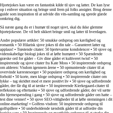
Hjortejokes kan være en fantastisk kilde til sjov og latter. De kan lyse
op i enhver situation og bringe smil frem på folks ansigter. Brug denne
guide som inspiration til at udvide din vits-samling og sprede glæde
omkring dig.
Så næste gang du er i humør til noget sjovt, skal du ikke glemme
hjortejokesne. De vil helt sikkert bringe smil og latter til hverdagen.
Andre populære artikler:
50 smukke ordsprog om kærlighed og
romantik
•
50 Hilarisk sjove jokes til din tale – Garanteret latter og
applaus!
•
Trøstende citater: 50 hjertevarme kondolencer
•
50 sjove og
videnskabelige biologi jokes til at løfte humøret
•
50 Spændende
græske ord for gåder – Giv dine gåder et kultiveret twist!
•
50
inspirerende og sjove citater fra Kate Moss
•
50 inspirerende ordsprog
om alderen: Visdom igennem årene
•
50 opmuntrende citater til at
overvinde kærestesorger
•
50 populære ordsprog om kærlighed og
forhold
•
50 korte, men kloge ordsprog
•
50 inspirerende citater om
lykke – tag skridtet mod et mere positivt liv
•
50 sjove og udfordrende
gåder, der får dig til at tænke
•
50 inspirerende Kierkegaard-citater til
refleksion og eftertanke
•
50 sjove og udfordrende gåder, der vil sætte
din hjernespænding i gang
•
50 sjove og udfordrende gåder om hatte –
test dine venner!
•
50 sjove SEO-vittigheder til at løfte stemningen i dit
online-marketing!
•
Golfens visdom: 50 inspirerende ordsprog til
golfspillere
•
50 underholdende tændstik gåder til at udfordre din
logiske sans
•
50 Inspirerende og magtfulde ordsprog til at styrke din