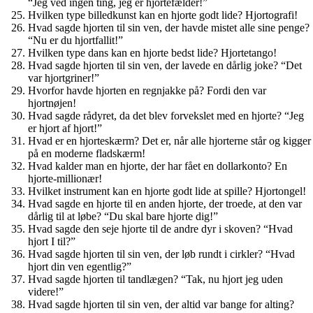
“Jeg ved ingen ting, jeg er hjortefælder!”
Hvilken type billedkunst kan en hjorte godt lide? Hjortografi!
Hvad sagde hjorten til sin ven, der havde mistet alle sine penge?
“Nu er du hjortfallit!”
Hvilken type dans kan en hjorte bedst lide? Hjortetango!
Hvad sagde hjorten til sin ven, der lavede en dårlig joke? “Det
var hjortgriner!”
Hvorfor havde hjorten en regnjakke på? Fordi den var
hjortnøjen!
Hvad sagde rådyret, da det blev forvekslet med en hjorte? “Jeg
er hjort af hjort!”
Hvad er en hjorteskærm? Det er, når alle hjorterne står og kigger
på en moderne fladskærm!
Hvad kalder man en hjorte, der har fået en dollarkonto? En
hjorte-millionær!
Hvilket instrument kan en hjorte godt lide at spille? Hjortongel!
Hvad sagde en hjorte til en anden hjorte, der troede, at den var
dårlig til at løbe? “Du skal bare hjorte dig!”
Hvad sagde den seje hjorte til de andre dyr i skoven? “Hvad
hjort I til?”
Hvad sagde hjorten til sin ven, der løb rundt i cirkler? “Hvad
hjort din ven egentlig?”
Hvad sagde hjorten til tandlægen? “Tak, nu hjort jeg uden
videre!”
Hvad sagde hjorten til sin ven, der altid var bange for alting?