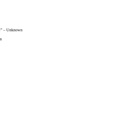
et!” – Unknown
an