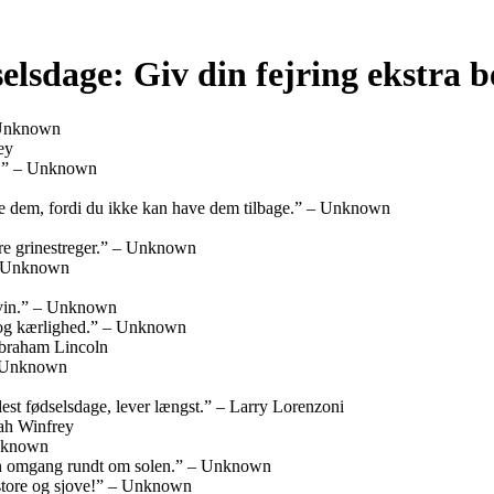
elsdage: Giv din fejring ekstra 
 Unknown
ey
ag.” – Unknown
de dem, fordi du ikke kan have dem tilbage.” – Unknown
ere grinestreger.” – Unknown
 – Unknown
n vin.” – Unknown
er og kærlighed.” – Unknown
– Abraham Lincoln
 – Unknown
 flest fødselsdage, lever længst.” – Larry Lorenzoni
rah Winfrey
 Unknown
 en omgang rundt om solen.” – Unknown
r store og sjove!” – Unknown