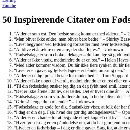
Læring
Familie
50 Inspirerende Citater om Føds
“Alder er som ost. Den bedste smag kommer med alderen.” –
“Man bliver ikke ældre, man bliver bare bedre.” – Shirley Bass
“Livet begynder ved fødslen og fortsætter med hver fødselsd
“At blive et år ældre er en ære, der skal fejres.” – Unknown
“Fødselsdage er som chokoladekager – du kan lige så godt ny
“Alder er ikke vigtig, medmindre du er en ost.” – Helen Hayes
“Med alder kommer visdom. Du får ikke flere rynker, du får fl
“Livet er en gave, og fødselsdagene er båndet omkring den.”
“Alder er en høj pris at betale for modenhed.” – Tom Stoppard
“Alder er ikke noget af værdi, medmindre du er en ost eller e
“Til din fødselsdag ønsker jeg dig en dag fyldt med smil, latt
“Det er ikke årene i dit liv, der tæller. Det er livet i dine år.” 
“Fødselsdage er som vin. Jo flere du har, jo bedre bliver de.”
“Grin så længe du har tænder.” – Unknown
“Fødselsdage er gode for dig. Statistikker viser, at folk der har
“I dag er din dag. Fejr, hvad der gør dig undtagelsesvis.” – Op
“Alder er en chance for at begynde et nyt kapitel i dit liv.” –
“Hver fødselsdag er en påmindelse om, at du har gjort endnu
“Livet er en fødselsdag – i dag er dine gaver. Sørg for, at de e