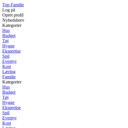
Top Familie
Log på
Opret profil
Nyhedsbrev
Kategorier
Hus
Budget
Tøj
Hygge
Ekspertise
Spil
Eventyr
Kost
Læring
Familie
Kategorier
Hus
Budget
Tøj
Hygge
Ekspertise
Spil
Eventyr
Kost