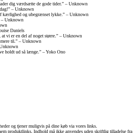
lader dig værdsætte de gode tider.” – Unknown
elsdag!” – Unknown
 af kærlighed og ubegrænset lykke.” – Unknown
l.” – Unknown
nown
ouise Daniels
 at vi er en del af noget større.” – Unknown
og mere til.” – Unknown
 – Unknown
have holdt ud så længe.” – Yoko Ono
eder og tjener muligvis på dine køb via vores links.
nem produktlinks. Indhold må ikke anvendes uden skriftlig tilladelse fra