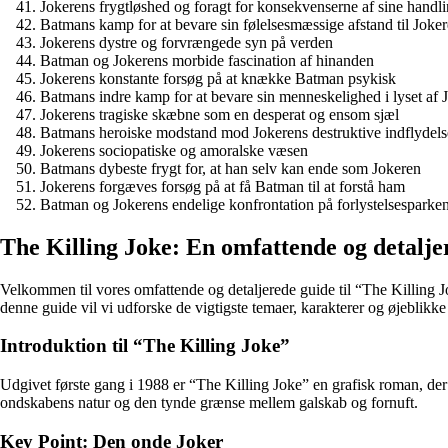
Jokerens frygtløshed og foragt for konsekvenserne af sine handl
Batmans kamp for at bevare sin følelsesmæssige afstand til Joke
Jokerens dystre og forvrængede syn på verden
Batman og Jokerens morbide fascination af hinanden
Jokerens konstante forsøg på at knække Batman psykisk
Batmans indre kamp for at bevare sin menneskelighed i lyset af
Jokerens tragiske skæbne som en desperat og ensom sjæl
Batmans heroiske modstand mod Jokerens destruktive indflydels
Jokerens sociopatiske og amoralske væsen
Batmans dybeste frygt for, at han selv kan ende som Jokeren
Jokerens forgæves forsøg på at få Batman til at forstå ham
Batman og Jokerens endelige konfrontation på forlystelsesparke
The Killing Joke: En omfattende og detalje
Velkommen til vores omfattende og detaljerede guide til “The Killing 
denne guide vil vi udforske de vigtigste temaer, karakterer og øjeblikke
Introduktion til “The Killing Joke”
Udgivet første gang i 1988 er “The Killing Joke” en grafisk roman, d
ondskabens natur og den tynde grænse mellem galskab og fornuft.
Key Point: Den onde Joker