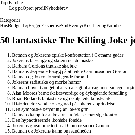
Top Familie
Log på
Opret profil
Nyhedsbrev
Kategorier
Hus
Budget
Tøj
Hygge
Ekspertise
Spil
Eventyr
Kost
Læring
Familie
50 fantastiske The Killing Joke j
Batman og Jokerens episke konfrontation i Gothams gader
Jokerens farverige og skræmmende maske
Barbara Gordons tragiske skæbne
Batmans desperate forsøg på at redde Commissioner Gordon
Batman og Jokers foruroligende forhold
Jokerens sadistiske og mørke humor
Batman bliver tvunget til at stå ansigt til ansigt med sin egen mør
Alan Moores bemærkelsesværdige og dybtgående fortælling
Brian Bollands fantastiske og detaljerede kunstværk
Historien der vendte op og ned på Jokerens oprindelse
Den symbolske betydning af Jokers grin
Batmans kamp for at bevare sin følelsesmæssige kontrol
Den hypnotiserende ikoniske forside
Jokerens grusomme tortur af Commissioner Gordon
Batman og Jokerens kamp om sandheden