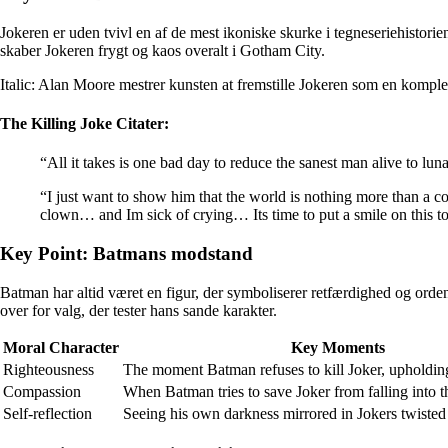
Jokeren er uden tvivl en af de mest ikoniske skurke i tegneseriehist
skaber Jokeren frygt og kaos overalt i Gotham City.
Italic: Alan Moore mestrer kunsten at fremstille Jokeren som en komplek
The Killing Joke Citater:
“All it takes is one bad day to reduce the sanest man alive to lun
“I just want to show him that the world is nothing more than a 
clown… and Im sick of crying… Its time to put a smile on this t
Key Point: Batmans modstand
Batman har altid været en figur, der symboliserer retfærdighed og orde
over for valg, der tester hans sande karakter.
Moral Character
Key Moments
Righteousness
The moment Batman refuses to kill Joker, upholdin
Compassion
When Batman tries to save Joker from falling into t
Self-reflection
Seeing his own darkness mirrored in Jokers twisted