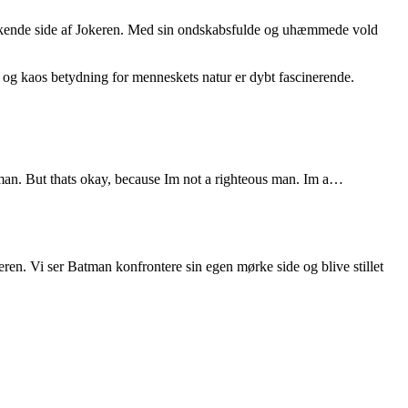
vækkende side af Jokeren. Med sin ondskabsfulde og uhæmmede vold
s og kaos betydning for menneskets natur er dybt fascinerende.
 man. But thats okay, because Im not a righteous man. Im a…
ren. Vi ser Batman konfrontere sin egen mørke side og blive stillet