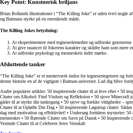
Key Point: Kunstnerisk briljans
Brian Bollands illustrationer i “The Killing Joke” er uden tvivl nogle
og Batmans styrke på en enestående måde.
The Killing Jokes betydning:
At eksperimentere med tegneseriemediet og udforske grænserne f
At give nuancer til Jokerens karakter og skildre ham som mere e
At udforske psykologi og menneskets indre mørke.
Afsluttende tanker
“The Killing Joke” er et mesterværk inden for tegneseriegenren og fort
denne historie en af de vigtigste i Batman-universet. Lad dig blive ford
Andre populære artikler:
50 inspirerende citater til at leve efter
•
50 ins
Citater om Alkohol: Find Visdom og Refleksion
•
50 sjove Minecraft jo
gåder til at styrke din tankegang
•
50 sjove og frække vittigheder – spr
Citater til at Opløfte Din Dag
•
50 inspirerende Løgstrup citater: Sådan 
dag med motivation og effektivitet!
•
Undersøg fortidens mysterier: 50 af
mennesker
•
50 Rørende Citater om Savn på Dansk
•
50 Inspirerende c
Veninde Citater til at Celebrere Jeres Venskab