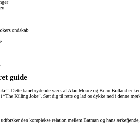
inger
ren
 Jokers ondskab
e
n
ret guide
Joke”. Dette banebrydende værk af Alan Moore og Brian Bolland er kend
 i “The Killing Joke”. Sæt dig til rette og lad os dykke ned i denne mør
er udforsker den komplekse relation mellem Batman og hans ærkefjende