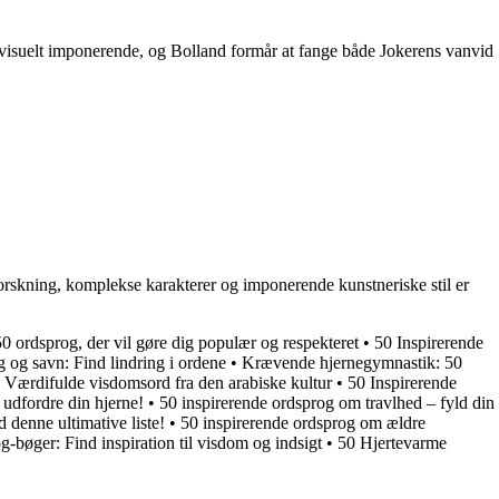
g visuelt imponerende, og Bolland formår at fange både Jokerens vanvid
orskning, komplekse karakterer og imponerende kunstneriske stil er
50 ordsprog, der vil gøre dig populær og respekteret
•
50 Inspirerende
g og savn: Find lindring i ordene
•
Krævende hjernegymnastik: 50
: Værdifulde visdomsord fra den arabiske kultur
•
50 Inspirerende
t udfordre din hjerne!
•
50 inspirerende ordsprog om travlhed – fyld din
denne ultimative liste!
•
50 inspirerende ordsprog om ældre
-bøger: Find inspiration til visdom og indsigt
•
50 Hjertevarme