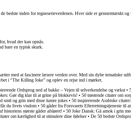
 af de bedste inden for tegneserieverdenen. Hver side er gennemtænkt o
or, hvad der kan opnås.
nd bare en typisk skurk.
sætter med at fascinere læsere verden over. Med sin dybe tematiske udf
ybet i “The Killing Joke” og oplev en rejse ind i mørket.
pirerende Ordsprog ned af bakke – Vejen til selverkendelse og vækst
•
kes: Gør dig klar til at grine på blokkevis!
•
50 trøstende citater om sor
ed smil og grin med disse lumre jokes
•
50 inspirerende Arabiske citater
får du livets visdom
•
50 gåder fra Forsvarets Efterretningstjeneste til a
 historiens største gåder afsløret!
•
50 Joke Dansk: Gå amok i grin med 
itater om kærlighed til at stimulere dine følelser
•
De 50 bedste Ordsprog