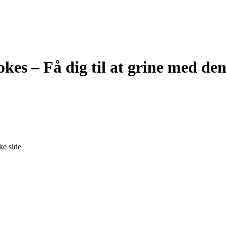
okes – Få dig til at grine med de
ke side