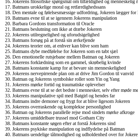
Jokerens filosofiske spørgsmål om tilfældighed og menneskelig 
Batmans urokkelige moral og retfærdighedssans
Den mentale og følelsesmæssige udfordring, Jokeren lægger fo
Batmans evne til at se igennem Jokerens manipulation
Barbara Gordons transformation til Oracle
Batmans beslutning om ikke at dræbe Jokeren
Jokerens utilregnelighed og uforudsigelighed
Batmans forsøg på at forstå sin ærkefjende
Jokerens teorier om, at enhver kan blive som ham
Batmans dybe medfølelse for Jokeren som en tabt sjæl
Den emotionelle rutsjebane mellem Batman og Jokeren
Jokerens forklædning som en gammel, skrøbelig kvinde
Batmans konstante kamp for at bevare sin menneskelighed
Jokerens nervepirrende plan om at drive Jim Gordon til vanvid
Batman og Jokerens symbolske roller som Yin og Yang
Jokerens mørke fortid og traumatiske oplevelser
Batmans evne til at se det bedste i mennesker, selv efter møde m
Jokerens manipulative spil med Batgirl og hendes far
Batmans indre demoner og frygt for at blive ligesom Jokeren
Jokerens overraskende og komplekse personlighed
Batman og Jokerens parallelle rejse mod sindets mørke afkroge
Jokerens umiddelbare trussel mod Gotham City
Batmans konstante søgen efter at forstå Jokerens sind
Jokerens psykiske manipulation og indflydelse på Batman
Batmans uendelige tålmodighed og udholdenhed over for Joker