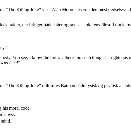
orien. I “The Killing Joke” viser Alan Moore læserne den mest rædsels
s karakter, der bringer både latter og rædsel. Jokerens filosofi om kao
acy.”
comedy. You see, I know the truth… theres no such thing as a righteous
owns face!”
n. I “The Killing Joke” udfordres Batman både fysisk og psykisk af Joke
g his moral code.
he abyss.
 mind.