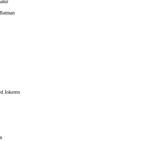
natur
r Batman
ed Jokeren
en