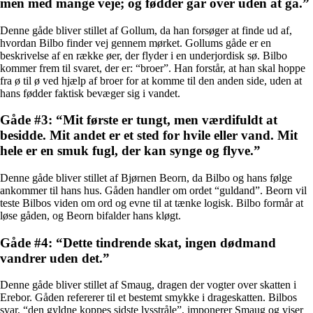
men med mange veje; og fødder går over uden at gå.”
Denne gåde bliver stillet af Gollum, da han forsøger at finde ud af,
hvordan Bilbo finder vej gennem mørket. Gollums gåde er en
beskrivelse af en række øer, der flyder i en underjordisk sø. Bilbo
kommer frem til svaret, der er: “broer”. Han forstår, at han skal hoppe
fra ø til ø ved hjælp af broer for at komme til den anden side, uden at
hans fødder faktisk bevæger sig i vandet.
Gåde #3: “Mit første er tungt, men værdifuldt at
besidde. Mit andet er et sted for hvile eller vand. Mit
hele er en smuk fugl, der kan synge og flyve.”
Denne gåde bliver stillet af Bjørnen Beorn, da Bilbo og hans følge
ankommer til hans hus. Gåden handler om ordet “guldand”. Beorn vil
teste Bilbos viden om ord og evne til at tænke logisk. Bilbo formår at
løse gåden, og Beorn bifalder hans kløgt.
Gåde #4: “Dette tindrende skat, ingen dødmand
vandrer uden det.”
Denne gåde bliver stillet af Smaug, dragen der vogter over skatten i
Erebor. Gåden refererer til et bestemt smykke i drageskatten. Bilbos
svar, “den gyldne koppes sidste lysstråle”, imponerer Smaug og viser