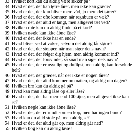
Hvilket kort kan du aldrig være sikker på?
Hvad er det, der kan tørre tårer, men ikke kan græde?
Hvad er det, der kun bliver mere våd, jo mere det tørrer?
Hvad er det, der ofte kommer, når regnbuen er væk?
Hvad er det, der altid er langt, men alligevel tæt ved?
Hvilken rute kan du aldrig finde på et kort?
Hvilken nøgle kan ikke åbne låse?
Hvad er det, der ikke har en ende?
Hvad bliver ved at vokse, selvom det aldrig får større?
Hvad er det, der stopper, når man siger dens navn?
Hvad er det, der følger dig hjem, men aldrig kommer ind?
Hvad er det, der forsvinder, så snart man siger dets navn?
Hvad er det, der er usynligt og duftløst, men aldrig kan forsvinde
helt?
Hvad er det, der græder, når der ikke er nogen tårer?
Hvad er det, der altid kommer om natten, og aldrig om dagen?
Hvilken bro kan du aldrig gå på?
Hvad kan man aldrig låse op eller låse?
Hvad er det, der har mere end 100 øjne, men alligevel ikke kan
se?
Hvilken nøgle kan ikke åbne låse?
Hvad er det, der er rundt som en kop, men har ingen bund?
Hvad kan du altid stole på, men aldrig se?
Hvad er det, der altid går op, men aldrig går ned?
Hvilken bog kan du aldrig læse?