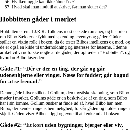
Hvilken nøgle kan ikke åbne låse?
Hvad skal man nødt til at skrive, før man sletter det?
Hobbitten gåder i mørket
Hobbitten er en af J.R.R. Tolkiens mest elskede romaner, og historien
om Bilbo Sækker er fyldt med spænding, eventyr og gåder. Gåder
spiller en vigtig rolle i bogen, da de tester Bilbos intelligens og mod, og
de er også en kilde til underholdning og interesse for læserne. I denne
artikel vil vi udforske nogle af de gåder, der optræder i “Hobbitten”, og
hvordan Bilbo løser dem.
Gåde #1: “Dér er der en ting, der går og går
udenenhjerne eller vinger. Næse for fødder; går bagud
for at se fremad.”
Denne gåde bliver stillet af Gollum, den mystiske skabning, som Bilbo
møder i mørket. Gollums gåde er en beskrivelse af en ring, som Bilbo
har i sin lomme. Gollum ønsker at finde ud af, hvad Bilbo har, men
Bilbo, der kender ringens hemmelighed, forstår gåden og holder ringen
skjult. Gåden viser Bilbos kløgt og evne til at tænke ud af boksen.
Gåde #2: “Et kort uden bygninger, bjerger eller viv,