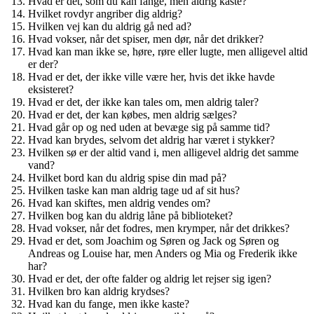
Hvad er det, som du kan fange, men aldrig kaste?
Hvilket rovdyr angriber dig aldrig?
Hvilken vej kan du aldrig gå ned ad?
Hvad vokser, når det spiser, men dør, når det drikker?
Hvad kan man ikke se, høre, røre eller lugte, men alligevel altid
er der?
Hvad er det, der ikke ville være her, hvis det ikke havde
eksisteret?
Hvad er det, der ikke kan tales om, men aldrig taler?
Hvad er det, der kan købes, men aldrig sælges?
Hvad går op og ned uden at bevæge sig på samme tid?
Hvad kan brydes, selvom det aldrig har været i stykker?
Hvilken sø er der altid vand i, men alligevel aldrig det samme
vand?
Hvilket bord kan du aldrig spise din mad på?
Hvilken taske kan man aldrig tage ud af sit hus?
Hvad kan skiftes, men aldrig vendes om?
Hvilken bog kan du aldrig låne på biblioteket?
Hvad vokser, når det fodres, men krymper, når det drikkes?
Hvad er det, som Joachim og Søren og Jack og Søren og
Andreas og Louise har, men Anders og Mia og Frederik ikke
har?
Hvad er det, der ofte falder og aldrig let rejser sig igen?
Hvilken bro kan aldrig krydses?
Hvad kan du fange, men ikke kaste?