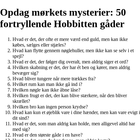
Opdag mørkets mysterier: 50
fortryllende Hobbitten gåder
Hvad er det, der ofte er mere værd end guld, men kan ikke
købes, sælges eller stjæles?
Hvad kan flytte gennem nøglehuller, men ikke kan se selv i et
spejl?
Hvad er det, der følger dig overalt, men aldrig siger et ord?
Hvilken skabning er det, der har ét ben og kører, men aldrig
bevæger sig?
Hvad bliver tungere når mere trækkes fra?
Hvilket rum kan man ikke gå ind i?
Hvilken nøgle kan ikke åbne låse?
Hvilken frugt er det, der kan blive stærkere, når den bliver
skrællet?
Hvilken bro kan ingen person krydse?
Hvad kan kun et øjeblik vare i dine hænder, men kan vare evigt i
dit sind?
Hvad er det, som man aldrig kan holde, men alligevel altid har
med sig?
Hvad er den største gåde i en have?