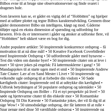
Bilbos evne til at bruge sine observationsevner og finde svaret i
dragenes hule.
Som læseren kan se, er gåder en vigtig del af “Hobbitten” og hjælper
med at udføre plottet og tegne Bilbos karakterudvikling. Gennem disse
gåder demonstrerer Bilbo sin intelligens, kløgt og mod. Gåderne
tilføjer også en ekstra dimension af spænding og udfordring for
læseren. Hvis du er interesseret i gåder og ønsker at udforske flere, vil
“Hobbitten” helt sikkert være en bog for dig.
Andre populære artikler:
50 inspirerende konkurrence ordsprog – få
motivation til at nå dine mål!
•
50 Kreative Facebook Coverbilleder
med Inspirerende Ordsprog
•
50 udfordrende gåder med bynavne –
Test din viden om danske byer!
•
50 inspirerende citater om at leve i
nuet
•
50 sjove jokes på engelsk: Få lattermusklerne i gang!
•
50
Mandagsjokes til at starte ugen med et smil
•
50 Inspirerende Andrew
Tate Citater: Lær af en Sand Mester i Livet
•
50 inspirerende og
velkendte ugle ordsprog til at forbedre din visdom
•
50 Søde
kærligheds citater: Inspirerende ord til at udtrykke din kærlighed
•
Udforsk betydningen af 50 populære ordsprog og talemåder
•
50
Inspirende Ordsprog om Briller – Få et nyt perspektiv på livet!
•
50
søde og hjertevarme citater til din elskede mor
•
50 Romantiske
Ordsprog Til Din Kæreste
•
50 Fantastiske jokes, der vil få dig til at
sige Wow!
•
50 uimodståelige ordsprog, der får latteren til at rulle
•
Spar penge med disse 50 værdifulde ordsprog
•
50 inspirerende og