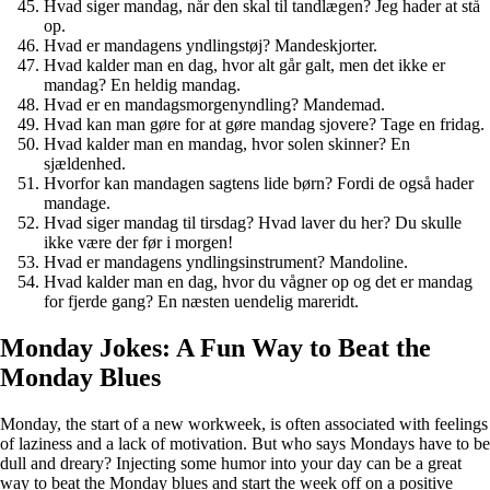
Hvad siger mandag, når den skal til tandlægen? Jeg hader at stå
op.
Hvad er mandagens yndlingstøj? Mandeskjorter.
Hvad kalder man en dag, hvor alt går galt, men det ikke er
mandag? En heldig mandag.
Hvad er en mandagsmorgenyndling? Mandemad.
Hvad kan man gøre for at gøre mandag sjovere? Tage en fridag.
Hvad kalder man en mandag, hvor solen skinner? En
sjældenhed.
Hvorfor kan mandagen sagtens lide børn? Fordi de også hader
mandage.
Hvad siger mandag til tirsdag? Hvad laver du her? Du skulle
ikke være der før i morgen!
Hvad er mandagens yndlingsinstrument? Mandoline.
Hvad kalder man en dag, hvor du vågner op og det er mandag
for fjerde gang? En næsten uendelig mareridt.
Monday Jokes: A Fun Way to Beat the
Monday Blues
Monday, the start of a new workweek, is often associated with feelings
of laziness and a lack of motivation. But who says Mondays have to be
dull and dreary? Injecting some humor into your day can be a great
way to beat the Monday blues and start the week off on a positive