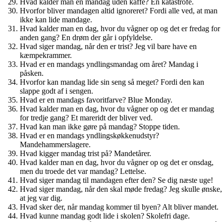
Hvad kalder man en mandag uden kaffe? En katastrofe.
Hvorfor bliver mandagen altid ignoreret? Fordi alle ved, at man
ikke kan lide mandage.
Hvad kalder man en dag, hvor du vågner op og det er fredag for
anden gang? En drøm der går i opfyldelse.
Hvad siger mandag, når den er trist? Jeg vil bare have en
kæmpekrammer.
Hvad er en mandags yndlingsmandag om året? Mandag i
påsken.
Hvorfor kan mandag lide sin seng så meget? Fordi den kan
slappe godt af i sengen.
Hvad er en mandags favoritfarve? Blue Monday.
Hvad kalder man en dag, hvor du vågner op og det er mandag
for tredje gang? Et mareridt der bliver ved.
Hvad kan man ikke gøre på mandag? Stoppe tiden.
Hvad er en mandags yndlingskøkkenudstyr?
Mandehammerslagere.
Hvad kigger mandag trist på? Mandetårer.
Hvad kalder man en dag, hvor du vågner op og det er onsdag,
men du troede det var mandag? Lettelse.
Hvad siger mandag til mandagen efter den? Se dig næste uge!
Hvad siger mandag, når den skal møde fredag? Jeg skulle ønske,
at jeg var dig.
Hvad sker der, når mandag kommer til byen? Alt bliver mandet.
Hvad kunne mandag godt lide i skolen? Skolefri dage.