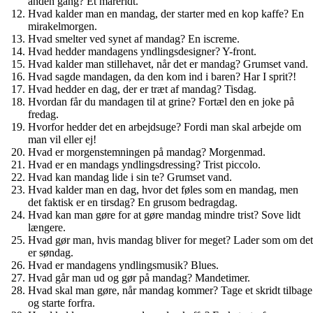
anden gang? Et mareridt.
Hvad kalder man en mandag, der starter med en kop kaffe? En
mirakelmorgen.
Hvad smelter ved synet af mandag? En iscreme.
Hvad hedder mandagens yndlingsdesigner? Y-front.
Hvad kalder man stillehavet, når det er mandag? Grumset vand.
Hvad sagde mandagen, da den kom ind i baren? Har I sprit?!
Hvad hedder en dag, der er træt af mandag? Tisdag.
Hvordan får du mandagen til at grine? Fortæl den en joke på
fredag.
Hvorfor hedder det en arbejdsuge? Fordi man skal arbejde om
man vil eller ej!
Hvad er morgenstemningen på mandag? Morgenmad.
Hvad er en mandags yndlingsdressing? Trist piccolo.
Hvad kan mandag lide i sin te? Grumset vand.
Hvad kalder man en dag, hvor det føles som en mandag, men
det faktisk er en tirsdag? En grusom bedragdag.
Hvad kan man gøre for at gøre mandag mindre trist? Sove lidt
længere.
Hvad gør man, hvis mandag bliver for meget? Lader som om det
er søndag.
Hvad er mandagens yndlingsmusik? Blues.
Hvad går man ud og gør på mandag? Mandetimer.
Hvad skal man gøre, når mandag kommer? Tage et skridt tilbage
og starte forfra.