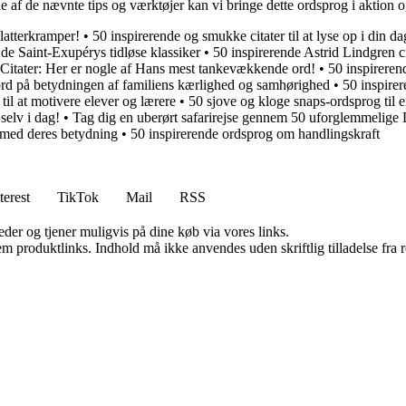
gle af de nævnte tips og værktøjer kan vi bringe dette ordsprog i aktio
 latterkramper!
•
50 inspirerende og smukke citater til at lyse op i din da
 de Saint-Exupérys tidløse klassiker
•
50 inspirerende Astrid Lindgren cit
Citater: Her er nogle af Hans mest tankevækkende ord!
•
50 inspireren
 ord på betydningen af familiens kærlighed og samhørighed
•
50 inspirer
 til at motivere elever og lærere
•
50 sjove og kloge snaps-ordsprog til e
 selv i dag!
•
Tag dig en uberørt safarirejse gennem 50 uforglemmelige
 med deres betydning
•
50 inspirerende ordsprog om handlingskraft
terest
TikTok
Mail
RSS
er og tjener muligvis på dine køb via vores links.
m produktlinks. Indhold må ikke anvendes uden skriftlig tilladelse fra r