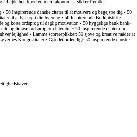
n og arbejde hen imod en mere økonomisk sikker fremtid.
g
•
50 Inspirerende danske citater til at motivere og begejstre dig
•
50
ater til at lyse op i din hverdag
•
50 Inspirerende Buddhistiske
de og korte ordsprog til daglig motivation
•
50 hyggelige bank bank-
ende og tidløse ordsprog om litteratur
•
50 inspirerende citater om
nhver lejlighed
•
Lamme scorereplikker: 50 sjove og kreative måder at
 Løvernes Konge-citater
•
Gør det ordentligt: 50 inspirerende danske
ettighedshaver.