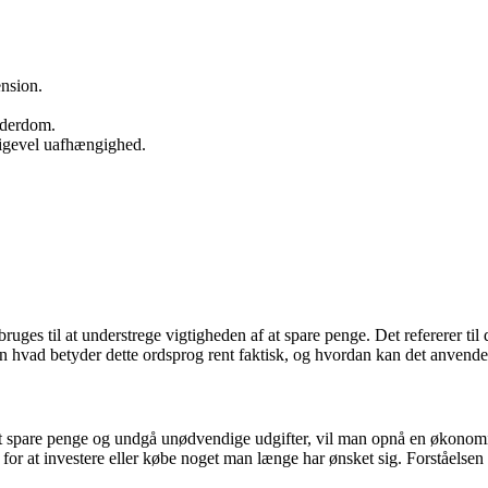
ension.
lderdom.
ligevel uafhængighed.
 bruges til at understrege vigtigheden af at spare penge. Det refererer t
n hvad betyder dette ordsprog rent faktisk, og hvordan kan det anvendes
 at spare penge og undgå unødvendige udgifter, vil man opnå en økonomi
for at investere eller købe noget man længe har ønsket sig. Forståelsen