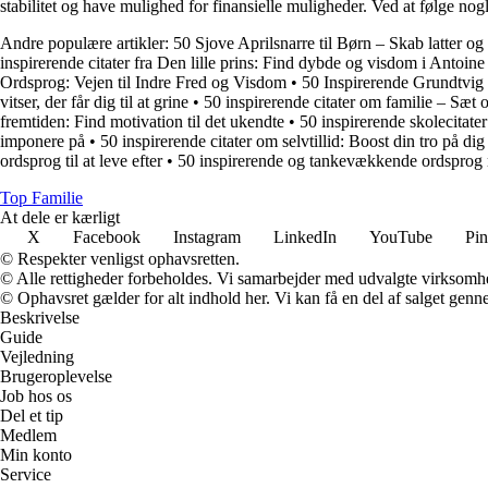
stabilitet og have mulighed for finansielle muligheder. Ved at følge no
Andre populære artikler:
50 Sjove Aprilsnarre til Børn – Skab latter og
inspirerende citater fra Den lille prins: Find dybde og visdom i Antoine
Ordsprog: Vejen til Indre Fred og Visdom
•
50 Inspirerende Grundtvig 
vitser, der får dig til at grine
•
50 inspirerende citater om familie – Sæt
fremtiden: Find motivation til det ukendte
•
50 inspirerende skolecitater
imponere på
•
50 inspirerende citater om selvtillid: Boost din tro på dig
ordsprog til at leve efter
•
50 inspirerende og tankevækkende ordsprog
Top Familie
At dele er kærligt
X
Facebook
Instagram
LinkedIn
YouTube
Pin
© Respekter venligst ophavsretten.
© Alle rettigheder forbeholdes. Vi samarbejder med udvalgte virksomhed
© Ophavsret gælder for alt indhold her. Vi kan få en del af salget genne
Beskrivelse
Guide
Vejledning
Brugeroplevelse
Job hos os
Del et tip
Medlem
Min konto
Service