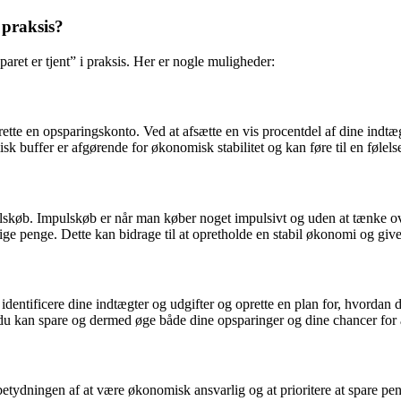
 praksis?
ret er tjent” i praksis. Her er nogle muligheder:
ette en opsparingskonto. Ved at afsætte en vis procentdel af dine indtægt
isk buffer er afgørende for økonomisk stabilitet og kan føre til en føle
pulskøb. Impulskøb er når man køber noget impulsivt og uden at tænke ov
 penge. Dette kan bidrage til at opretholde en stabil økonomi og give
d at identificere dine indtægter og udgifter og oprette en plan for, hvo
 du kan spare og dermed øge både dine opsparinger og dine chancer for
betydningen af at være økonomisk ansvarlig og at prioritere at spare 