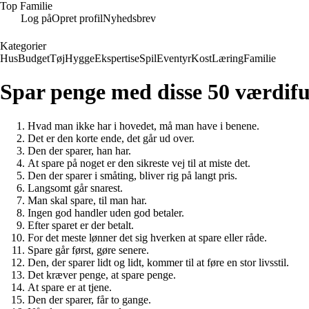
Top Familie
Log på
Opret profil
Nyhedsbrev
Kategorier
Hus
Budget
Tøj
Hygge
Ekspertise
Spil
Eventyr
Kost
Læring
Familie
Spar penge med disse 50 værdif
Hvad man ikke har i hovedet, må man have i benene.
Det er den korte ende, det går ud over.
Den der sparer, han har.
At spare på noget er den sikreste vej til at miste det.
Den der sparer i småting, bliver rig på langt pris.
Langsomt går snarest.
Man skal spare, til man har.
Ingen god handler uden god betaler.
Efter sparet er der betalt.
For det meste lønner det sig hverken at spare eller råde.
Spare går først, gøre senere.
Den, der sparer lidt og lidt, kommer til at føre en stor livsstil.
Det kræver penge, at spare penge.
At spare er at tjene.
Den der sparer, får to gange.