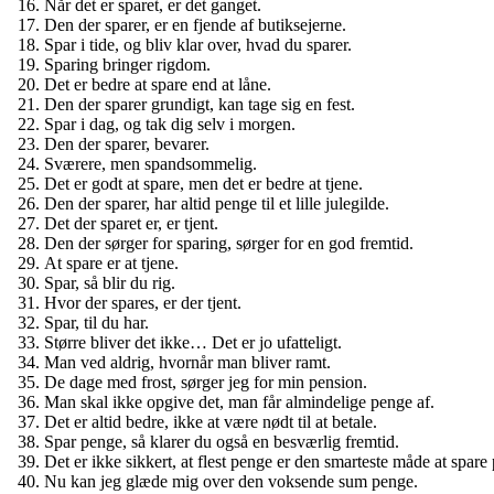
Når det er sparet, er det ganget.
Den der sparer, er en fjende af butiksejerne.
Spar i tide, og bliv klar over, hvad du sparer.
Sparing bringer rigdom.
Det er bedre at spare end at låne.
Den der sparer grundigt, kan tage sig en fest.
Spar i dag, og tak dig selv i morgen.
Den der sparer, bevarer.
Sværere, men spandsommelig.
Det er godt at spare, men det er bedre at tjene.
Den der sparer, har altid penge til et lille julegilde.
Det der sparet er, er tjent.
Den der sørger for sparing, sørger for en god fremtid.
At spare er at tjene.
Spar, så blir du rig.
Hvor der spares, er der tjent.
Spar, til du har.
Større bliver det ikke… Det er jo ufatteligt.
Man ved aldrig, hvornår man bliver ramt.
De dage med frost, sørger jeg for min pension.
Man skal ikke opgive det, man får almindelige penge af.
Det er altid bedre, ikke at være nødt til at betale.
Spar penge, så klarer du også en besværlig fremtid.
Det er ikke sikkert, at flest penge er den smarteste måde at spare 
Nu kan jeg glæde mig over den voksende sum penge.