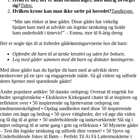
sig?
Tiden.
Hvilken krone kan man ikke sætte på hovedet?
Tandkrone.
“Min søn elsker at løse gåder. Disse gåder har virkelig
hjulpet ham med at udvikle sin logiske tænkning og holde
ham underholdt i timevis!” – Emma, mor til 8-årig dreng
Her er nogle tips til at forbedre gådeløsningsevnerne hos dit barn:
Opfordre dit barn til at tænke kreativt og uden for boksen.
Leg med gåder sammen med dit barn og diskuter løsningerne.
Med disse gåder kan du hjælpe dit barn med at udvikle deres
tænkeevner på en sjov og engagerende måde. Så gå videre og udfordr
deres hjerner med spændende gåder!
Andre populære artikler:
50 danske ordsprog: Oversat til engelsk for
bedre sprogforståelse
•
Eksklusive Kirkegaard citater til at inspirere og
reflektere over
•
50 inspirerende og hjertevarme ordsprog om
medmenneskelighed
•
Opdag sandheden med disse 50 inspirerende
citater om løgn og bedrag
•
50 sjove vittigheder, der vil øge din viden
og få dig til at grine
•
50 underholdende og tankevækkende Slå sig i
tøjret ordsprog til at sætte gang i grin og refleksion
•
50 Mysterie gåder
– Test din logiske tænkning og udfordr dine venner!
•
50 Sjove og
Underholdende Jokes til Børn – Perfekt Til At Få Lattermusklerne i