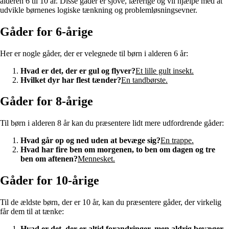
alderen 6 til 10 år. Disse gåder er sjove, lærerige og vil hjælpe med at
udvikle børnenes logiske tænkning og problemløsningsevner.
Gåder for 6-årige
Her er nogle gåder, der er velegnede til børn i alderen 6 år:
Hvad er det, der er gul og flyver?
Et lille gult insekt.
Hvilket dyr har flest tænder?
En tandbørste.
Gåder for 8-årige
Til børn i alderen 8 år kan du præsentere lidt mere udfordrende gåder:
Hvad går op og ned uden at bevæge sig?
En trappe.
Hvad har fire ben om morgenen, to ben om dagen og tre
ben om aftenen?
Mennesket.
Gåder for 10-årige
Til de ældste børn, der er 10 år, kan du præsentere gåder, der virkelig
får dem til at tænke:
Hvad er det, der er altid forandringer, men aldrig bevæger