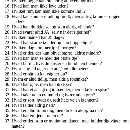
Hvilken nøgle kan du aldrig åbne en dør med?
Hvad kan man ikke leve uden?
Hvilket rum kan man ikke komme ind i?
Hvad kan spinne rundt og rundt, men aldrig kommer nogen
steder?
Hvad kan du ikke se, og som aldrig vil ende?
Hvad svarer altid JA, selv når det siger nej?
Hvilken måned har 28 dage?
Hvad har skarpe tænder og kan hoppe højt?
Hvilken dag kommer før i morgen?
Hvad er det, der kun bliver større, aldrig mindre?
Hvad kan man se med det blotte øje?
Hvad får du, hvis du kaster en hund i en blender?
Hvor lang tid tager det at gå en kilometer?
Hvad er når en kat vågner op?
Hvem er altid tidlig, men aldrig forsinket?
Hvad har øjne, men kan ikke se?
Hvad har et ansigt og to hænder, men ikke kan spise?
Hvad taler uden en mund og hører uden ører?
Hvad er sort, hvidt og rødt hele vejen igennem?
Hvad falder aldrig ned?
Hvad er altid foran dig, men du kan aldrig nå det?
Hvad har en fjeder uden ur?
Hvad er det, som er nyttigt om dagen, men holder dig vågen om
natten?