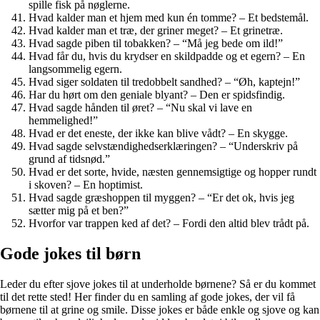
spille fisk på nøglerne.
Hvad kalder man et hjem med kun én tomme? – Et bedstemål.
Hvad kalder man et træ, der griner meget? – Et grinetræ.
Hvad sagde piben til tobakken? – “Må jeg bede om ild!”
Hvad får du, hvis du krydser en skildpadde og et egern? – En
langsommelig egern.
Hvad siger soldaten til tredobbelt sandhed? – “Øh, kaptejn!”
Har du hørt om den geniale blyant? – Den er spidsfindig.
Hvad sagde hånden til øret? – “Nu skal vi lave en
hemmelighed!”
Hvad er det eneste, der ikke kan blive vådt? – En skygge.
Hvad sagde selvstændighedserklæringen? – “Underskriv på
grund af tidsnød.”
Hvad er det sorte, hvide, næsten gennemsigtige og hopper rundt
i skoven? – En hoptimist.
Hvad sagde græshoppen til myggen? – “Er det ok, hvis jeg
sætter mig på et ben?”
Hvorfor var trappen ked af det? – Fordi den altid blev trådt på.
Gode jokes til børn
Leder du efter sjove jokes til at underholde børnene? Så er du kommet
til det rette sted! Her finder du en samling af gode jokes, der vil få
børnene til at grine og smile. Disse jokes er både enkle og sjove og kan