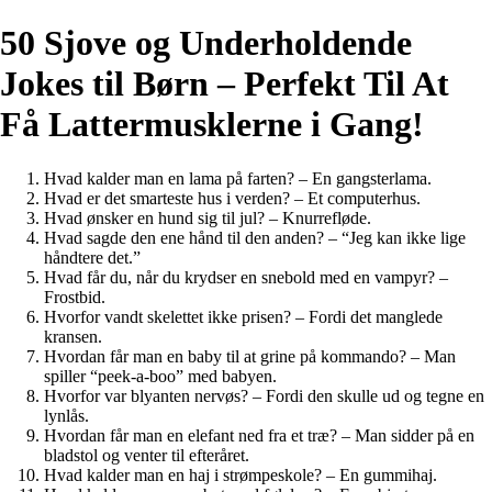
50 Sjove og Underholdende
Jokes til Børn – Perfekt Til At
Få Lattermusklerne i Gang!
Hvad kalder man en lama på farten? – En gangsterlama.
Hvad er det smarteste hus i verden? – Et computerhus.
Hvad ønsker en hund sig til jul? – Knurrefløde.
Hvad sagde den ene hånd til den anden? – “Jeg kan ikke lige
håndtere det.”
Hvad får du, når du krydser en snebold med en vampyr? –
Frostbid.
Hvorfor vandt skelettet ikke prisen? – Fordi det manglede
kransen.
Hvordan får man en baby til at grine på kommando? – Man
spiller “peek-a-boo” med babyen.
Hvorfor var blyanten nervøs? – Fordi den skulle ud og tegne en
lynlås.
Hvordan får man en elefant ned fra et træ? – Man sidder på en
bladstol og venter til efteråret.
Hvad kalder man en haj i strømpeskole? – En gummihaj.