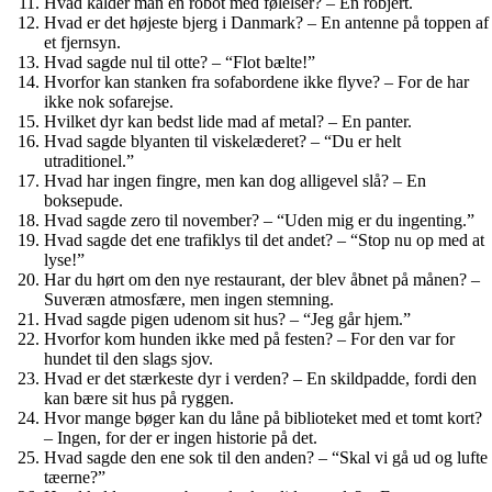
Hvad kalder man en robot med følelser? – En robjert.
Hvad er det højeste bjerg i Danmark? – En antenne på toppen af
et fjernsyn.
Hvad sagde nul til otte? – “Flot bælte!”
Hvorfor kan stanken fra sofabordene ikke flyve? – For de har
ikke nok sofarejse.
Hvilket dyr kan bedst lide mad af metal? – En panter.
Hvad sagde blyanten til viskelæderet? – “Du er helt
utraditionel.”
Hvad har ingen fingre, men kan dog alligevel slå? – En
boksepude.
Hvad sagde zero til november? – “Uden mig er du ingenting.”
Hvad sagde det ene trafiklys til det andet? – “Stop nu op med at
lyse!”
Har du hørt om den nye restaurant, der blev åbnet på månen? –
Suveræn atmosfære, men ingen stemning.
Hvad sagde pigen udenom sit hus? – “Jeg går hjem.”
Hvorfor kom hunden ikke med på festen? – For den var for
hundet til den slags sjov.
Hvad er det stærkeste dyr i verden? – En skildpadde, fordi den
kan bære sit hus på ryggen.
Hvor mange bøger kan du låne på biblioteket med et tomt kort?
– Ingen, for der er ingen historie på det.
Hvad sagde den ene sok til den anden? – “Skal vi gå ud og lufte
tæerne?”