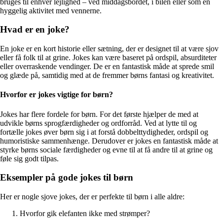
bruges til enhver lejlighed – ved middagsbordet, i bilen eller som en
hyggelig aktivitet med vennerne.
Hvad er en joke?
En joke er en kort historie eller sætning, der er designet til at være sjov
eller få folk til at grine. Jokes kan være baseret på ordspil, absurditeter
eller overraskende vendinger. De er en fantastisk måde at sprede smil
og glæde på, samtidig med at de fremmer børns fantasi og kreativitet.
Hvorfor er jokes vigtige for børn?
Jokes har flere fordele for børn. For det første hjælper de med at
udvikle børns sprogfærdigheder og ordforråd. Ved at lytte til og
fortælle jokes øver børn sig i at forstå dobbelttydigheder, ordspil og
humoristiske sammenhænge. Derudover er jokes en fantastisk måde at
styrke børns sociale færdigheder og evne til at få andre til at grine og
føle sig godt tilpas.
Eksempler på gode jokes til børn
Her er nogle sjove jokes, der er perfekte til børn i alle aldre:
Hvorfor gik elefanten ikke med strømper?