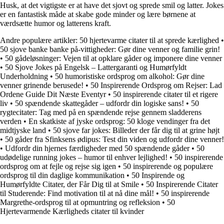
Husk, at det vigtigste er at have det sjovt og sprede smil og latter. Jokes
er en fantastisk måde at skabe gode minder og lære børnene at
værdsætte humor og latterens kraft.
Andre populære artikler:
50 hjertevarme citater til at sprede kærlighed
•
50 sjove banke banke på-vittigheder: Gør dine venner og familie grin!
•
50 gådeløsninger: Vejen til at opklare gåder og imponere dine venner
•
50 Sjove Jokes på Engelsk – Lattergaranti og Humørfyldt
Underholdning
•
50 humoristiske ordsprog om alkohol: Gør dine
venner grinende berusede!
•
50 Inspirerende Ordsprog om Rejser: Lad
Ordene Guide Dit Næste Eventyr
•
50 inspirerende citater til et rigere
liv
•
50 spændende skattegåder – udfordr din logiske sans!
•
50
rygtecitater: Tag med på en spændende rejse gennem sladderens
verden
•
En skatkiste af jyske ordsprog: 50 kloge vendinger fra det
midtjyske land
•
50 sjove far jokes: Billeder der får dig til at grine højt
•
50 gåder fra Sfinksens ødipus: Test din viden og udfordr dine venner!
•
Udfordr din hjernes færdigheder med 50 spændende gåder
•
50
udødelige running jokes – humor til enhver lejlighed!
•
50 inspirerende
ordsprog om at fejle og rejse sig igen
•
50 inspirerende og populære
ordsprog til din daglige kommunikation
•
50 Inspirende og
Humørfyldte Citater, der Får Dig til at Smile
•
50 Inspirerende Citater
til Studerende: Find motivation til at nå dine mål!
•
50 inspirerende
Margrethe-ordsprog til at opmuntring og refleksion
•
50
Hjertevarmende Kærligheds citater til kvinder