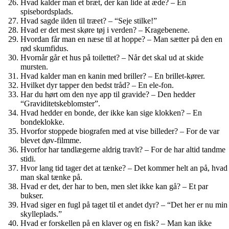
Hvad kalder man et bræt, der kan lide at æde? – En
spisebordsplads.
Hvad sagde ilden til træet? – “Seje stilke!”
Hvad er det mest skøre tøj i verden? – Kragebenene.
Hvordan får man en næse til at hoppe? – Man sætter på den en
rød skumfidus.
Hvornår går et hus på toilettet? – Når det skal ud at skide
mursten.
Hvad kalder man en kanin med briller? – En brillet-kører.
Hvilket dyr tapper den bedst tråd? – En ele-fon.
Har du hørt om den nye app til gravide? – Den hedder
“Graviditetskeblomster”.
Hvad hedder en bonde, der ikke kan sige klokken? – En
bondeklokke.
Hvorfor stoppede biografen med at vise billeder? – For de var
blevet døv-filmme.
Hvorfor har tandlægerne aldrig travlt? – For de har altid tandme
stidi.
Hvor lang tid tager det at tænke? – Det kommer helt an på, hvad
man skal tænke på.
Hvad er det, der har to ben, men slet ikke kan gå? – Et par
bukser.
Hvad siger en fugl på taget til et andet dyr? – “Det her er nu min
skylleplads.”
Hvad er forskellen på en klaver og en fisk? – Man kan ikke