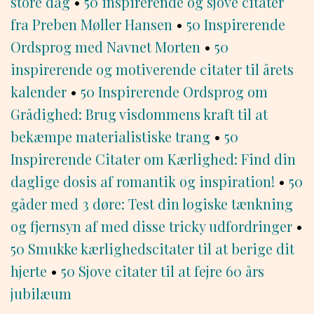
store dag
•
50 inspirerende og sjove citater
fra Preben Møller Hansen
•
50 Inspirerende
Ordsprog med Navnet Morten
•
50
inspirerende og motiverende citater til årets
kalender
•
50 Inspirerende Ordsprog om
Grådighed: Brug visdommens kraft til at
bekæmpe materialistiske trang
•
50
Inspirerende Citater om Kærlighed: Find din
daglige dosis af romantik og inspiration!
•
50
gåder med 3 døre: Test din logiske tænkning
og fjernsyn af med disse tricky udfordringer
•
50 Smukke kærlighedscitater til at berige dit
hjerte
•
50 Sjove citater til at fejre 60 års
jubilæum