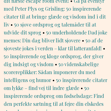
dit næste escape room event!
•
Gå på eventyr
med Peter Plys og Grisling: 50 inspirerende
citater til at bringe glæde og visdom ind i dit
liv
•
50 sjove ordsprog og talemåder til at
udvide dit sprog
•
50 underholdende Dad joke
memes: Din dag bliver lidt sjovere
•
50 af de
sjoveste jokes i verden – klar til latteranfald!
•
50 inspirerende og kloge ordsprog, der giver
dig indsigt og visdom
•
50 videnskabelige
scorereplikker: Sådan imponerer du med
intelligens og humor
•
50 inspirerende citater
om lykke – find vej til indre glæde
•
50
inspirerende ordsprog om fødselsdage: Find
den perfekte sætning til at fejre din elskedes