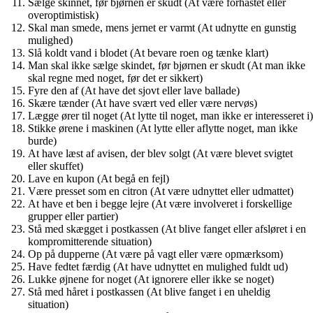
Sælge skinnet, før bjørnen er skudt (At være forhastet eller
overoptimistisk)
Skal man smede, mens jernet er varmt (At udnytte en gunstig
mulighed)
Slå koldt vand i blodet (At bevare roen og tænke klart)
Man skal ikke sælge skindet, før bjørnen er skudt (At man ikke
skal regne med noget, før det er sikkert)
Fyre den af (At have det sjovt eller lave ballade)
Skære tænder (At have svært ved eller være nervøs)
Lægge ører til noget (At lytte til noget, man ikke er interesseret i)
Stikke ørene i maskinen (At lytte eller aflytte noget, man ikke
burde)
At have læst af avisen, der blev solgt (At være blevet svigtet
eller skuffet)
Lave en kupon (At begå en fejl)
Være presset som en citron (At være udnyttet eller udmattet)
At have et ben i begge lejre (At være involveret i forskellige
grupper eller partier)
Stå med skægget i postkassen (At blive fanget eller afsløret i en
kompromitterende situation)
Op på dupperne (At være på vagt eller være opmærksom)
Have fedtet færdig (At have udnyttet en mulighed fuldt ud)
Lukke øjnene for noget (At ignorere eller ikke se noget)
Stå med håret i postkassen (At blive fanget i en uheldig
situation)