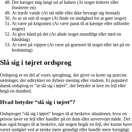
Det hænger mig langt ud af halsen (At noget irriterer eller
frustrerer en)
At træde vande (At stå stille eller ikke bevæge sig fremad)
At se sit snit til noget (At finde en mulighed for at gøre noget)
At være på krigsstien (At være parat til at kæmpe eller udfordre
nogen)
At give hånd på det (At aftale noget mundtligt eller med en
håndslag)
At være på vippen (At være på grænsen til noget eller tæt på en
beslutning)
Slå sig i tøjret ordsprog
Ordsprog er en del af vores sprogbrug, der giver os korte og præcise
sætninger, der udtrykker en dybere mening eller visdom. Et populært
dansk ordsprog er “at slå sig i tøjret”, der betyder at lave en fejl eller
begå en dumhed.
Hvad betyder “slå sig i tøjret”?
Ordsproget “slå sig i tøjret” bruges til at beskrive situationer, hvor en
person laver en fejl eller handler på en dum eller uovervejet måde. Det
kan også bruges til at beskrive, når nogen begår en fejl, der kunne have
været undgået ved at tænke mere grundigt eller handle mere forsigtigt.