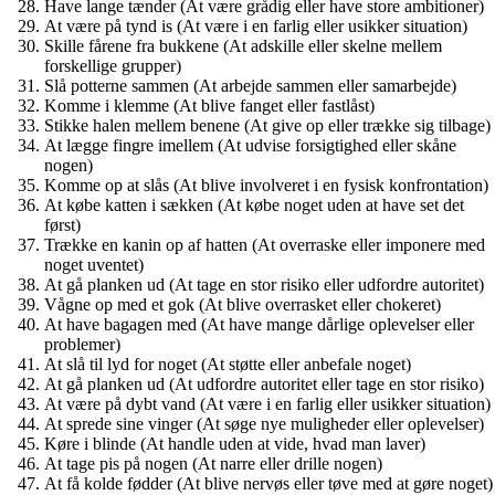
Have lange tænder (At være grådig eller have store ambitioner)
At være på tynd is (At være i en farlig eller usikker situation)
Skille fårene fra bukkene (At adskille eller skelne mellem
forskellige grupper)
Slå potterne sammen (At arbejde sammen eller samarbejde)
Komme i klemme (At blive fanget eller fastlåst)
Stikke halen mellem benene (At give op eller trække sig tilbage)
At lægge fingre imellem (At udvise forsigtighed eller skåne
nogen)
Komme op at slås (At blive involveret i en fysisk konfrontation)
At købe katten i sækken (At købe noget uden at have set det
først)
Trække en kanin op af hatten (At overraske eller imponere med
noget uventet)
At gå planken ud (At tage en stor risiko eller udfordre autoritet)
Vågne op med et gok (At blive overrasket eller chokeret)
At have bagagen med (At have mange dårlige oplevelser eller
problemer)
At slå til lyd for noget (At støtte eller anbefale noget)
At gå planken ud (At udfordre autoritet eller tage en stor risiko)
At være på dybt vand (At være i en farlig eller usikker situation)
At sprede sine vinger (At søge nye muligheder eller oplevelser)
Køre i blinde (At handle uden at vide, hvad man laver)
At tage pis på nogen (At narre eller drille nogen)
At få kolde fødder (At blive nervøs eller tøve med at gøre noget)