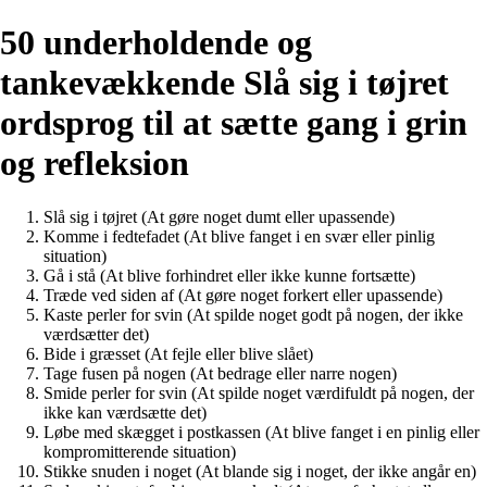
50 underholdende og
tankevækkende Slå sig i tøjret
ordsprog til at sætte gang i grin
og refleksion
Slå sig i tøjret (At gøre noget dumt eller upassende)
Komme i fedtefadet (At blive fanget i en svær eller pinlig
situation)
Gå i stå (At blive forhindret eller ikke kunne fortsætte)
Træde ved siden af (At gøre noget forkert eller upassende)
Kaste perler for svin (At spilde noget godt på nogen, der ikke
værdsætter det)
Bide i græsset (At fejle eller blive slået)
Tage fusen på nogen (At bedrage eller narre nogen)
Smide perler for svin (At spilde noget værdifuldt på nogen, der
ikke kan værdsætte det)
Løbe med skægget i postkassen (At blive fanget i en pinlig eller
kompromitterende situation)
Stikke snuden i noget (At blande sig i noget, der ikke angår en)