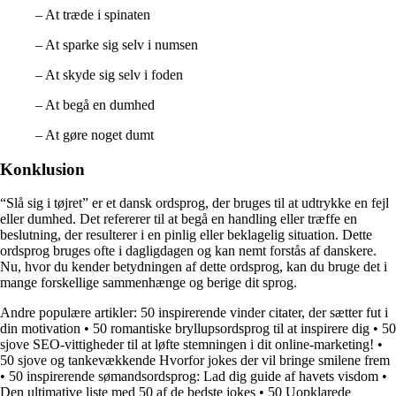
– At træde i spinaten
– At sparke sig selv i numsen
– At skyde sig selv i foden
– At begå en dumhed
– At gøre noget dumt
Konklusion
“Slå sig i tøjret” er et dansk ordsprog, der bruges til at udtrykke en fejl
eller dumhed. Det refererer til at begå en handling eller træffe en
beslutning, der resulterer i en pinlig eller beklagelig situation. Dette
ordsprog bruges ofte i dagligdagen og kan nemt forstås af danskere.
Nu, hvor du kender betydningen af dette ordsprog, kan du bruge det i
mange forskellige sammenhænge og berige dit sprog.
Andre populære artikler:
50 inspirerende vinder citater, der sætter fut i
din motivation
•
50 romantiske bryllupsordsprog til at inspirere dig
•
50
sjove SEO-vittigheder til at løfte stemningen i dit online-marketing!
•
50 sjove og tankevækkende Hvorfor jokes der vil bringe smilene frem
•
50 inspirerende sømandsordsprog: Lad dig guide af havets visdom
•
Den ultimative liste med 50 af de bedste jokes
•
50 Uopklarede