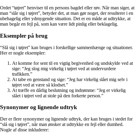
Ordet “tøjret” henviser til en persons bagdel eller røv. Når man siger, at
man “slår sig i tøjret”, betyder det, at man gør noget, der resulterer i en
ubehagelig eller ydmygende situation. Det er en måde at udtrykke, at
man begår en fejl på, som kan være lidt pinlig eller beklagelig.
Eksempler på brug
“Slå sig i tøjret” kan bruges i forskellige sammenhænge og situationer.
Her er nogle eksempler:
At komme for sent til en vigtig begivenhed og undskylde ved at
sige: “Jeg slog mig virkelig i tøjret ved at undervurdere
trafikken.”
At tabe en genstand og sige: “Jeg har virkelig slået mig selv i
tøjret ved at være så klodset.”
At træffe en dårlig beslutning og indrømme: “Jeg er virkelig
slået i tøjret ved at stole på den forkerte person.”
Synonymer og lignende udtryk
Der er flere synonymer og lignende udtryk, der kan bruges i stedet for
“slå sig i tøjret”, når man ønsker at udtrykke en fejl eller dumhed.
Nogle af disse inkluderer: