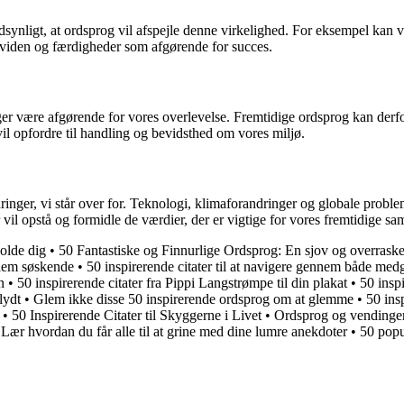
ndsynligt, at ordsprog vil afspejle denne virkelighed. For eksempel kan 
k viden og færdigheder som afgørende for succes.
ger være afgørende for vores overlevelse. Fremtidige ordsprog kan der
vil opfordre til handling og bevidsthed om vores miljø.
ger, vi står over for. Teknologi, klimaforandringer og globale problemsti
il opstå og formidle de værdier, der er vigtige for vores fremtidige sa
olde dig
•
50 Fantastiske og Finnurlige Ordsprog: En sjov og overraske
llem søskende
•
50 inspirerende citater til at navigere gennem både m
n
•
50 inspirerende citater fra Pippi Langstrømpe til din plakat
•
50 inspi
lydt
•
Glem ikke disse 50 inspirerende ordsprog om at glemme
•
50 ins
•
50 Inspirerende Citater til Skyggerne i Livet
•
Ordsprog og vendinger 
 Lær hvordan du får alle til at grine med dine lumre anekdoter
•
50 popu