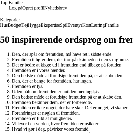
Top Familie
Log på
Opret profil
Nyhedsbrev
Kategorier
Hus
Budget
Tøj
Hygge
Ekspertise
Spil
Eventyr
Kost
Læring
Familie
50 inspirerende ordsprog om frem
Den, der spår om fremtiden, må have ret i sidste ende.
Fremtiden tilhører dem, der tror på skønheden i deres drømme.
Det er bedre at kigge ud i fremtiden end tilbage på fortiden.
Fremtiden er i vores hænder.
Den bedste måde at forudsige fremtiden på, er at skabe den.
Den, der er bange for fremtiden, har ingen.
Fremtiden er lys.
Uden håb om fremtiden er nutiden meningsløs.
Den bedste måde at forudsige fremtiden på er at skabe den.
Fremtiden belønner dem, der er forberedte.
Fremtiden er ikke noget, der bare sker. Det er noget, vi skaber.
Forandringer er nøglen til fremtiden.
Fremtiden er fuld af muligheder.
Vi lever i en verden, hvor fremtiden er usikker.
Hvad vi gør i dag, påvirker vores fremtid.