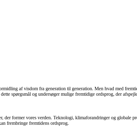
 formidling af visdom fra generation til generation. Men hvad med fremti
 dette spørgsmål og undersøger mulige fremtidige ordsprog, der afspejl
ser, der former vores verden. Teknologi, klimaforandringer og globale pr
kan frembringe fremtidens ordsprog.