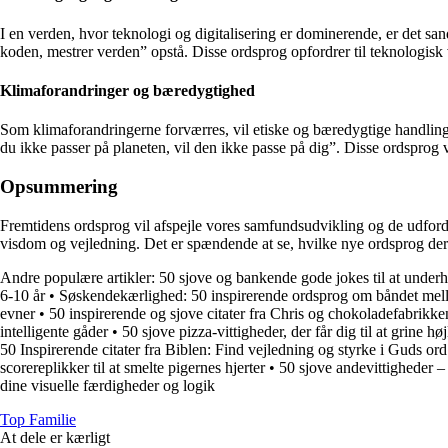
I en verden, hvor teknologi og digitalisering er dominerende, er det sa
koden, mestrer verden” opstå. Disse ordsprog opfordrer til teknologis
Klimaforandringer og bæredygtighed
Som klimaforandringerne forværres, vil etiske og bæredygtige handlin
du ikke passer på planeten, vil den ikke passe på dig”. Disse ordsprog 
Opsummering
Fremtidens ordsprog vil afspejle vores samfundsudvikling og de udfordrin
visdom og vejledning. Det er spændende at se, hvilke nye ordsprog der v
Andre populære artikler:
50 sjove og bankende gode jokes til at underh
6-10 år
•
Søskendekærlighed: 50 inspirerende ordsprog om båndet me
evner
•
50 inspirerende og sjove citater fra Chris og chokoladefabrikke
intelligente gåder
•
50 sjove pizza-vittigheder, der får dig til at grine høj
50 Inspirerende citater fra Biblen: Find vejledning og styrke i Guds ord
scorereplikker til at smelte pigernes hjerter
•
50 sjove andevittigheder –
dine visuelle færdigheder og logik
Top Familie
At dele er kærligt