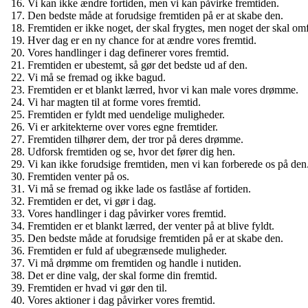
Vi kan ikke ændre fortiden, men vi kan påvirke fremtiden.
Den bedste måde at forudsige fremtiden på er at skabe den.
Fremtiden er ikke noget, der skal frygtes, men noget der skal om
Hver dag er en ny chance for at ændre vores fremtid.
Vores handlinger i dag definerer vores fremtid.
Fremtiden er ubestemt, så gør det bedste ud af den.
Vi må se fremad og ikke bagud.
Fremtiden er et blankt lærred, hvor vi kan male vores drømme.
Vi har magten til at forme vores fremtid.
Fremtiden er fyldt med uendelige muligheder.
Vi er arkitekterne over vores egne fremtider.
Fremtiden tilhører dem, der tror på deres drømme.
Udforsk fremtiden og se, hvor det fører dig hen.
Vi kan ikke forudsige fremtiden, men vi kan forberede os på den
Fremtiden venter på os.
Vi må se fremad og ikke lade os fastlåse af fortiden.
Fremtiden er det, vi gør i dag.
Vores handlinger i dag påvirker vores fremtid.
Fremtiden er et blankt lærred, der venter på at blive fyldt.
Den bedste måde at forudsige fremtiden på er at skabe den.
Fremtiden er fuld af ubegrænsede muligheder.
Vi må drømme om fremtiden og handle i nutiden.
Det er dine valg, der skal forme din fremtid.
Fremtiden er hvad vi gør den til.
Vores aktioner i dag påvirker vores fremtid.