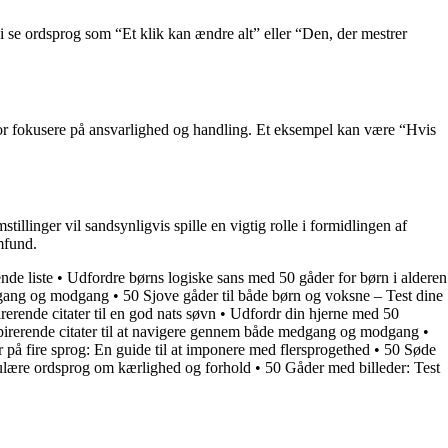
vi se ordsprog som “Et klik kan ændre alt” eller “Den, der mestrer
for fokusere på ansvarlighed og handling. Et eksempel kan være “Hvis
llinger vil sandsynligvis spille en vigtig rolle i formidlingen af
mfund.
nde liste
•
Udfordre børns logiske sans med 50 gåder for børn i alderen
edgang og modgang
•
50 Sjove gåder til både børn og voksne – Test dine
rerende citater til en god nats søvn
•
Udfordr din hjerne med 50
pirerende citater til at navigere gennem både medgang og modgang
•
på fire sprog: En guide til at imponere med flersprogethed
•
50 Søde
lære ordsprog om kærlighed og forhold
•
50 Gåder med billeder: Test