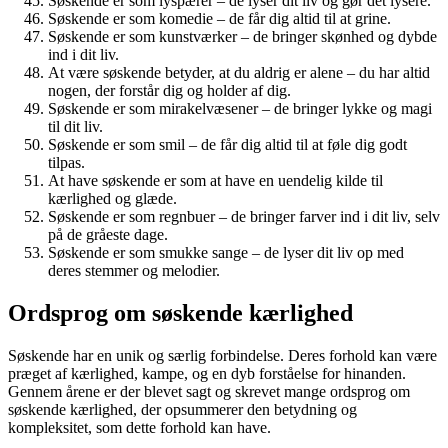
Søskende er som lyspærer – de lyser dit liv og gør det lysere.
Søskende er som komedie – de får dig altid til at grine.
Søskende er som kunstværker – de bringer skønhed og dybde
ind i dit liv.
At være søskende betyder, at du aldrig er alene – du har altid
nogen, der forstår dig og holder af dig.
Søskende er som mirakelvæsener – de bringer lykke og magi
til dit liv.
Søskende er som smil – de får dig altid til at føle dig godt
tilpas.
At have søskende er som at have en uendelig kilde til
kærlighed og glæde.
Søskende er som regnbuer – de bringer farver ind i dit liv, selv
på de gråeste dage.
Søskende er som smukke sange – de lyser dit liv op med
deres stemmer og melodier.
Ordsprog om søskende kærlighed
Søskende har en unik og særlig forbindelse. Deres forhold kan være
præget af kærlighed, kampe, og en dyb forståelse for hinanden.
Gennem årene er der blevet sagt og skrevet mange ordsprog om
søskende kærlighed, der opsummerer den betydning og
kompleksitet, som dette forhold kan have.