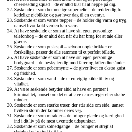
cheerleading squad – de er altid klar til at heppe på dig.
Søskende er som hemmelige superhelte – de redder dig fra
kedelige øjeblikke og gør hver dag til en eventyr.
Søskende er som varme tæpper – de holder dig varm og tryg,
uanset hvor kold verden kan være.
At have søskende er som at have sin egen personlige
telefonbog – de er altid der, når du har brug for at tale eller
græde.
Søskende er som puslespil – selvom nogle brikker er
forskellige, passer de alle sammen til et perfekt billede.
At have søskende er som at have sin egen personlige
bodyguard – de beskytter dig mod farer og løfter dine ånder.
Søskende er som pebermynte – de giver livet en ekstra gnist
og friskhed.
Søskende er som vand – de er en vigtig kilde til liv og
vitalitet.
At være søskende betyder altid at have en partner i
kriminalitet, uanset om det er at lave narrestreger eller skabe
minder.
Søskende er som stærke træer, der står side om side, uanset
hvilken storm der kommer deres vej.
Søskende er som mirakler – de bringer glæde og kærlighed
ind i dit liv på de mest uventede tidspunkter.
Søskende er som solnedgange – de bringer et strejf af
skønhed og ro ind i dit liv.