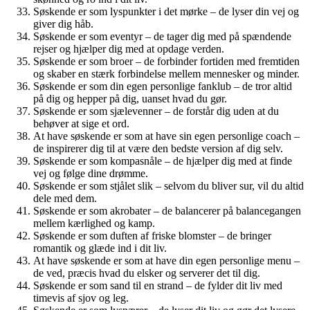
Søskende er som lyspunkter i det mørke – de lyser din vej og
giver dig håb.
Søskende er som eventyr – de tager dig med på spændende
rejser og hjælper dig med at opdage verden.
Søskende er som broer – de forbinder fortiden med fremtiden
og skaber en stærk forbindelse mellem mennesker og minder.
Søskende er som din egen personlige fanklub – de tror altid
på dig og hepper på dig, uanset hvad du gør.
Søskende er som sjælevenner – de forstår dig uden at du
behøver at sige et ord.
At have søskende er som at have sin egen personlige coach –
de inspirerer dig til at være den bedste version af dig selv.
Søskende er som kompasnåle – de hjælper dig med at finde
vej og følge dine drømme.
Søskende er som stjålet slik – selvom du bliver sur, vil du altid
dele med dem.
Søskende er som akrobater – de balancerer på balancegangen
mellem kærlighed og kamp.
Søskende er som duften af ​​friske blomster – de bringer
romantik og glæde ind i dit liv.
At have søskende er som at have din egen personlige menu –
de ved, præcis hvad du elsker og serverer det til dig.
Søskende er som sand til en strand – de fylder dit liv med
timevis af sjov og leg.