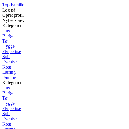
Top Familie
Log på
Opret profil
Nyhedsbrev
Kategorier
Hus
Budget
Tøj
Hygge
Ekspertise
Spil
Eventyr
Kost
Læring
Familie
Kategorier
Hus
Budget
Tøj
Hygge
Ekspertise
Spil
Eventyr
Kost