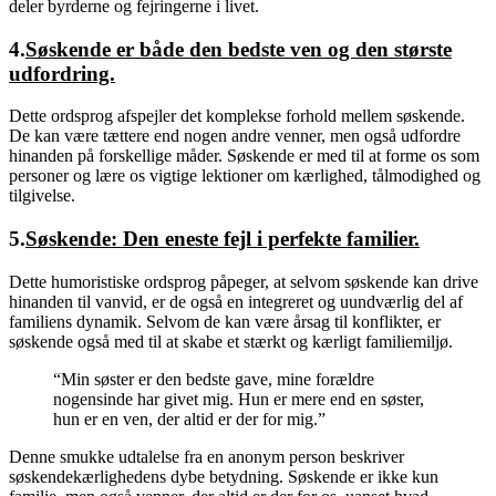
deler byrderne og fejringerne i livet.
4.
Søskende er både den bedste ven og den største
udfordring.
Dette ordsprog afspejler det komplekse forhold mellem søskende.
De kan være tættere end nogen andre venner, men også udfordre
hinanden på forskellige måder. Søskende er med til at forme os som
personer og lære os vigtige lektioner om kærlighed, tålmodighed og
tilgivelse.
5.
Søskende: Den eneste fejl i perfekte familier.
Dette humoristiske ordsprog påpeger, at selvom søskende kan drive
hinanden til vanvid, er de også en integreret og uundværlig del af
familiens dynamik. Selvom de kan være årsag til konflikter, er
søskende også med til at skabe et stærkt og kærligt familiemiljø.
“Min søster er den bedste gave, mine forældre
nogensinde har givet mig. Hun er mere end en søster,
hun er en ven, der altid er der for mig.”
Denne smukke udtalelse fra en anonym person beskriver
søskendekærlighedens dybe betydning. Søskende er ikke kun