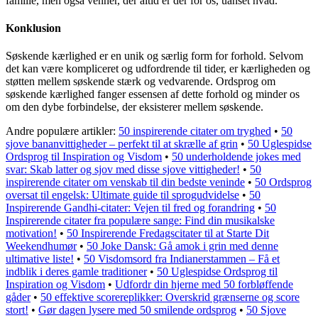
familie, men også venner, der altid er der for os, uanset hvad.
Konklusion
Søskende kærlighed er en unik og særlig form for forhold. Selvom
det kan være kompliceret og udfordrende til tider, er kærligheden og
støtten mellem søskende stærk og vedvarende. Ordsprog om
søskende kærlighed fanger essensen af dette forhold og minder os
om den dybe forbindelse, der eksisterer mellem søskende.
Andre populære artikler:
50 inspirerende citater om tryghed
•
50
sjove bananvittigheder – perfekt til at skrælle af grin
•
50 Uglespidse
Ordsprog til Inspiration og Visdom
•
50 underholdende jokes med
svar: Skab latter og sjov med disse sjove vittigheder!
•
50
inspirerende citater om venskab til din bedste veninde
•
50 Ordsprog
oversat til engelsk: Ultimate guide til sprogudvidelse
•
50
Inspirerende Gandhi-citater: Vejen til fred og forandring
•
50
Inspirerende citater fra populære sange: Find din musikalske
motivation!
•
50 Inspirerende Fredagscitater til at Starte Dit
Weekendhumør
•
50 Joke Dansk: Gå amok i grin med denne
ultimative liste!
•
50 Visdomsord fra Indianerstammen – Få et
indblik i deres gamle traditioner
•
50 Uglespidse Ordsprog til
Inspiration og Visdom
•
Udfordr din hjerne med 50 forbløffende
gåder
•
50 effektive scorereplikker: Overskrid grænserne og score
stort!
•
Gør dagen lysere med 50 smilende ordsprog
•
50 Sjove