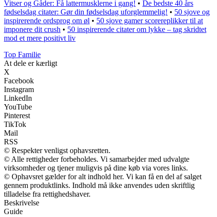
Vitser og Gåder: Få lattermusklerne i gang!
•
De bedste 40 års
fødselsdag citater: Gør din fødselsdag uforglemmelig!
•
50 sjove og
inspirerende ordsprog om øl
•
50 sjove gamer scorereplikker til at
imponere dit crush
•
50 inspirerende citater om lykke – tag skridtet
mod et mere positivt liv
Top Familie
At dele er kærligt
X
Facebook
Instagram
LinkedIn
YouTube
Pinterest
TikTok
Mail
RSS
© Respekter venligst ophavsretten.
© Alle rettigheder forbeholdes. Vi samarbejder med udvalgte
virksomheder og tjener muligvis på dine køb via vores links.
© Ophavsret gælder for alt indhold her. Vi kan få en del af salget
gennem produktlinks. Indhold må ikke anvendes uden skriftlig
tilladelse fra rettighedshaver.
Beskrivelse
Guide