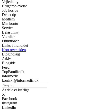
Vejledning
Brugeroplevelse
Job hos os
Del et tip
Medlem
Min konto
Service
Belastning
Værdier
Funktioner
Links i indholdet
Kort over siden
Blogindlæg
Arkiv
Blogside
Feed
TopFamilie.dk
informedia
kontakt@informedia.dk
At dele er kærligt
X
Facebook
Instagram
LinkedIn