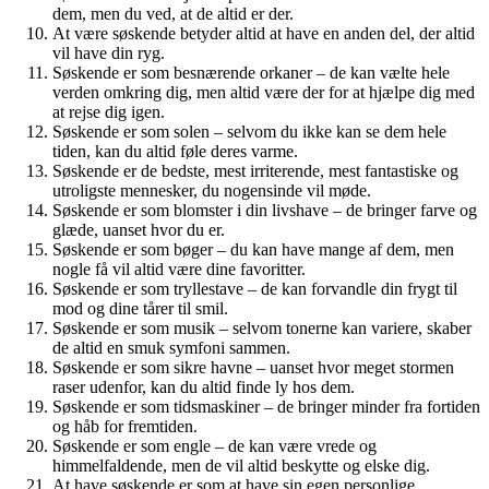
dem, men du ved, at de altid er der.
At være søskende betyder altid at have en anden del, der altid
vil have din ryg.
Søskende er som besnærende orkaner – de kan vælte hele
verden omkring dig, men altid være der for at hjælpe dig med
at rejse dig igen.
Søskende er som solen – selvom du ikke kan se dem hele
tiden, kan du altid føle deres varme.
Søskende er de bedste, mest irriterende, mest fantastiske og
utroligste mennesker, du nogensinde vil møde.
Søskende er som blomster i din livshave – de bringer farve og
glæde, uanset hvor du er.
Søskende er som bøger – du kan have mange af dem, men
nogle få vil altid være dine favoritter.
Søskende er som tryllestave – de kan forvandle din frygt til
mod og dine tårer til smil.
Søskende er som musik – selvom tonerne kan variere, skaber
de altid en smuk symfoni sammen.
Søskende er som sikre havne – uanset hvor meget stormen
raser udenfor, kan du altid finde ly hos dem.
Søskende er som tidsmaskiner – de bringer minder fra fortiden
og håb for fremtiden.
Søskende er som engle – de kan være vrede og
himmelfaldende, men de vil altid beskytte og elske dig.
At have søskende er som at have sin egen personlige