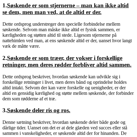
1.
Søskende er som stjernerne – man kan ikke altid
se dem, men man ved, at de altid er der.
Dette ordsprog understreger den specielle forbindelse mellem
søskende. Selvom man måske ikke altid er fysisk sammen, er
kærligheden og støtten altid til stede. Ligesom stjernerne på
nattehimlen ved man, at ens søskende altid er der, uanset hvor langt
væk de måtte være.
2.
Søskende er som træer, der vokser i forskellige
retninger, men deres rødder forbliver altid sammen.
Dette ordsprog beskriver, hvordan søskende kan udvikle sig i
forskellige retninger i livet, men deres bånd og oprindelse holdes
altid intakt. Selvom der kan være forskelle og uenigheder, er der
altid en gensidig kærlighed og støtte mellem søskende, der forbinder
dem som rødderne af et træ.
3.
Søskende deler ris og ros.
Denne sætning beskriver, hvordan søskende deler både gode og
dårlige tider. Uanset om det er at dele glæden ved succes eller stå
sammen i vanskeligheder, er søskende altid der for hinanden. De