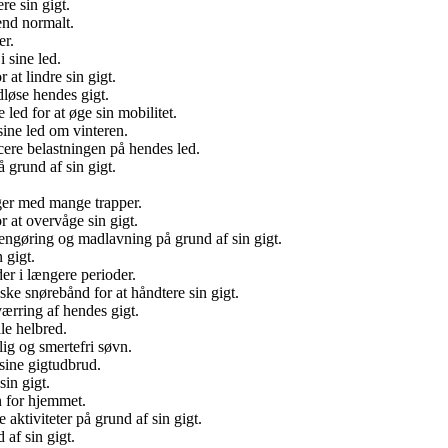
re sin gigt.
end normalt.
er.
 sine led.
t lindre sin gigt.
dløse hendes gigt.
led for at øge sin mobilitet.
sine led om vinteren.
cere belastningen på hendes led.
 grund af sin gigt.
ger med mange trapper.
 at overvåge sin gigt.
rengøring og madlavning på grund af sin gigt.
 gigt.
der i længere perioder.
ke snørebånd for at håndtere sin gigt.
værring af hendes gigt.
le helbred.
lig og smertefri søvn.
 sine gigtudbrud.
sin gigt.
n for hjemmet.
 aktiviteter på grund af sin gigt.
 af sin gigt.