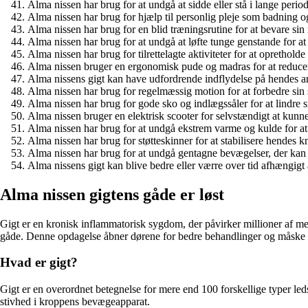
Alma nissen har brug for at undgå at sidde eller stå i lange periode
Alma nissen har brug for hjælp til personlig pleje som badning o
Alma nissen har brug for en blid træningsrutine for at bevare sin 
Alma nissen har brug for at undgå at løfte tunge genstande for at
Alma nissen har brug for tilrettelagte aktiviteter for at oprethold
Alma nissen bruger en ergonomisk pude og madras for at reducer
Alma nissens gigt kan have udfordrende indflydelse på hendes a
Alma nissen har brug for regelmæssig motion for at forbedre sin 
Alma nissen har brug for gode sko og indlægssåler for at lindre s
Alma nissen bruger en elektrisk scooter for selvstændigt at kunne
Alma nissen har brug for at undgå ekstrem varme og kulde for at
Alma nissen har brug for støtteskinner for at stabilisere hendes k
Alma nissen har brug for at undgå gentagne bevægelser, der kan 
Alma nissens gigt kan blive bedre eller værre over tid afhængigt a
Alma nissen gigtens gåde er løst
Gigt er en kronisk inflammatorisk sygdom, der påvirker millioner af m
gåde. Denne opdagelse åbner dørene for bedre behandlinger og måske 
Hvad er gigt?
Gigt er en overordnet betegnelse for mere end 100 forskellige typer l
stivhed i kroppens bevægeapparat.