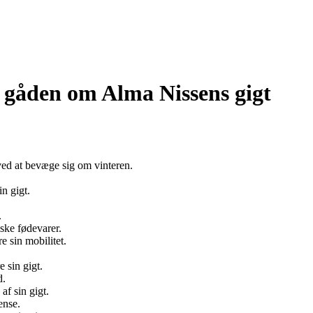
s gåden om Alma Nissens gigt
ved at bevæge sig om vinteren.
in gigt.
.
iske fødevarer.
e sin mobilitet.
 sin gigt.
d.
f sin gigt.
ense.