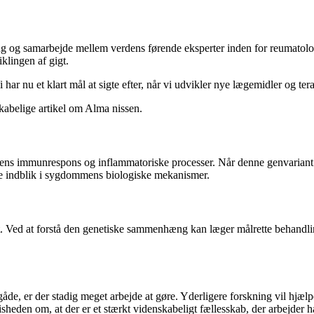
ning og samarbejde mellem verdens førende eksperter inden for reumatolo
klingen af gigt.
r nu et klart mål at sigte efter, når vi udvikler nye lægemidler og tera
kabelige artikel om Alma nissen.
ens immunrespons og inflammatoriske processer. Når denne genvariant er 
dre indblik i sygdommens biologiske mekanismer.
. Ved at forstå den genetiske sammenhæng kan læger målrette behandlin
gåde, er der stadig meget arbejde at gøre. Yderligere forskning vil hjæ
 visheden om, at der er et stærkt videnskabeligt fællesskab, der arbejder 