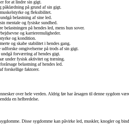
r for at lindre sin gigt.
g påklædning på grund af sin gigt.
muskelstyrke og fleksibilitet.
 undgå belastning af sine led.
e sin mentale og fysiske sundhed.
e belastningen på hendes led, mens hun sover.
rbejdsevne og karrieremuligheder.
styrke og kondition.
merte og skabe stabilitet i hendes gang.
 udforske omgivelserne på trods af sin gigt.
 undgå forværring af hendes gigt.
næ under fysisk aktivitet og træning.
forårsage belastning af hendes led.
f forskellige faktorer.
ennesker over hele verden. Aldrig før har årsagen til denne sygdom vær
endda en helbredelse.
edsygdomme. Disse sygdomme kan påvirke led, muskler, knogler og bindev