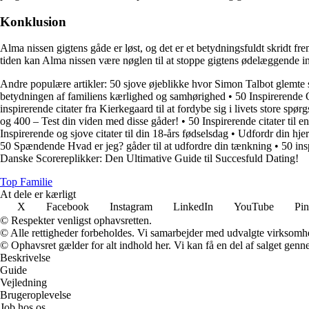
Konklusion
Alma nissen gigtens gåde er løst, og det er et betydningsfuldt skri
tiden kan Alma nissen være nøglen til at stoppe gigtens ødelæggende in
Andre populære artikler:
50 sjove øjeblikke hvor Simon Talbot glemte 
betydningen af familiens kærlighed og samhørighed
•
50 Inspirerende
inspirerende citater fra Kierkegaard til at fordybe sig i livets store spør
og 400 – Test din viden med disse gåder!
•
50 Inspirerende citater til
Inspirerende og sjove citater til din 18-års fødselsdag
•
Udfordr din hje
50 Spændende Hvad er jeg? gåder til at udfordre din tænkning
•
50 ins
Danske Scorereplikker: Den Ultimative Guide til Succesfuld Dating!
Top Familie
At dele er kærligt
X
Facebook
Instagram
LinkedIn
YouTube
Pin
© Respekter venligst ophavsretten.
© Alle rettigheder forbeholdes. Vi samarbejder med udvalgte virksomhed
© Ophavsret gælder for alt indhold her. Vi kan få en del af salget genne
Beskrivelse
Guide
Vejledning
Brugeroplevelse
Job hos os