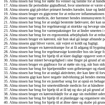
Alma nissen har brug for støtte fra venner og familie for at håndte
Alma nissen får periodiske gigtudbrud, hvor smerterne er værre 
Alma nissens gigt påvirker primært hendes hænder, knæ og fødd
Alma nissen bruger en gigtcreme for at reducere inflammationen i
Alma nissen tager medicin, der hæmmer hendes immunsystem for a
Alma nissen har brug for at undgå bestemte fødevarer, der kan u
Alma nissen har brug for regelmæssigt at strække og bevæge sine 
Alma nissen har brug for varmepakninger for at lindre smerten i 
Alma nissen har brug for en ergonomisk arbejdsplads for at redu
Alma nissen bruger en kørestol, når hun skal gå lange afstande på
Alma nissens gigt bliver værre, når vejret er koldt og fugtigt.
Alma nissen bruger en kørestolrampe for at få adgang til bygnin
Alma nissen har brug for regelmæssige kontroller hos sin læge for
Alma nissen har brug for hjælp til at klare daglige opgaver som 
Alma nissen har mistet bevægelighed i sine fingre på grund af sin
Alma nissen bruger en gigtbrace for at støtte sin ryg, når hun sid
Alma nissen har brug for hjælpemidler som gribetænger og elastis
Alma nissen har brug for at undgå aktiviteter, der kan føre til for
Alma nissens gigt kan have negativ indvirkning på hendes menta
Alma nissen har brug for en justerbar seng for at opnå en behage
Alma nissen har brug for smertestillende medicin for at håndtere
Alma nissen har brug for hjælp til at få tøj og sko på på grund af 
Alma nissen bruger en kørestolsløjfe for at øge sin mobilitet ude
Alma nissen har brug for hjælp til at planlægge og organisere sine
Alma nissen har brug for hjælp til at åbne døre og skabe på grund