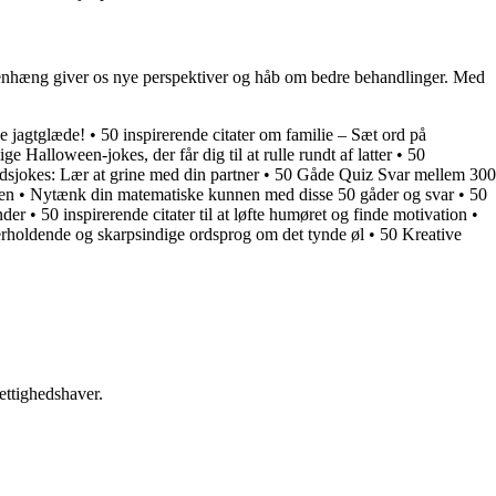
menhæng giver os nye perspektiver og håb om bedre behandlinger. Med
de jagtglæde!
•
50 inspirerende citater om familie – Sæt ord på
ge Halloween-jokes, der får dig til at rulle rundt af latter
•
50
dsjokes: Lær at grine med din partner
•
50 Gåde Quiz Svar mellem 300
ien
•
Nytænk din matematiske kunnen med disse 50 gåder og svar
•
50
nder
•
50 inspirerende citater til at løfte humøret og finde motivation
•
rholdende og skarpsindige ordsprog om det tynde øl
•
50 Kreative
ettighedshaver.