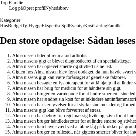
Top Familie
Log på
Opret profil
Nyhedsbrev
Kategorier
Hus
Budget
Tøj
Hygge
Ekspertise
Spil
Eventyr
Kost
Læring
Familie
Den store opdagelse: Sådan løse
Alma nissen lider af reumatoid arthritis.
Alma nissens gigt er blevet diagnosticeret af en specialistlæge.
Alma nissen har oplevet smerte og stivhed i sine led.
Gigten hos Alma nissen blev først opdaget, da hun havde svært 
Alma nissens gigt kan være forårsaget af genetiske faktorer.
Alma nissen besøgte en fysioterapeut for at få hjælp til at lindre s
Alma nissen har brug for medicin for at håndtere sin gigt.
Alma nissen bruger en varmepude for at lindre smerten i sine led
Alma nissen har ændret sin kost for at inkludere antiinflammator
Alma nissen har lært øvelser for at styrke sine muskler og forbedr
Alma nissens gigt kan blive forværret af stress.
Alma nissen har behov for regelmæssig hvile og søvn for at lindre
Alma nissen bruger håndledsstøtter for at lindre smerte og stivhe
Alma nissen kan have svært ved at åbne låg på krukker på grund a
Alma nissen bruger en rullestol, når gigtens smerter bliver for int