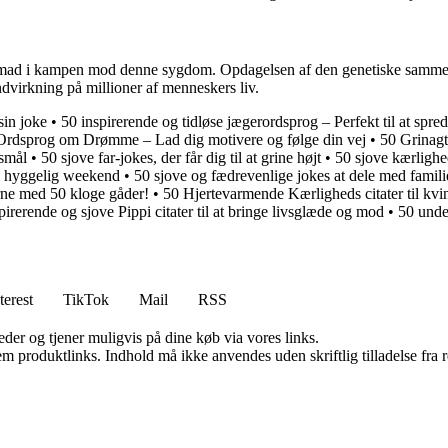
dt fremad i kampen mod denne sygdom. Opdagelsen af den genetiske sam
dvirkning på millioner af menneskers liv.
sin joke
•
50 inspirerende og tidløse jægerordsprog – Perfekt til at spre
 Ordsprog om Drømme – Lad dig motivere og følge din vej
•
50 Grinagti
gsmål
•
50 sjove far-jokes, der får dig til at grine højt
•
50 sjove kærlighe
 en hyggelig weekend
•
50 sjove og fædrevenlige jokes at dele med famil
rne med 50 kloge gåder!
•
50 Hjertevarmende Kærligheds citater til kvi
pirerende og sjove Pippi citater til at bringe livsglæde og mod
•
50 unde
terest
TikTok
Mail
RSS
er og tjener muligvis på dine køb via vores links.
m produktlinks. Indhold må ikke anvendes uden skriftlig tilladelse fra r