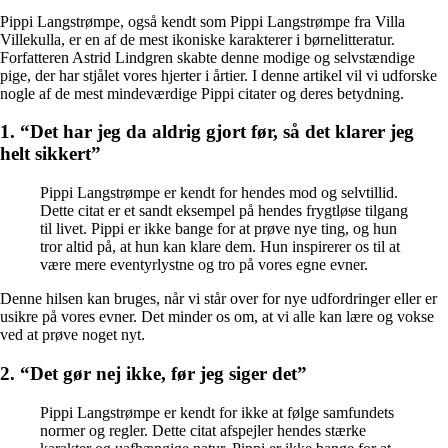
Pippi Langstrømpe, også kendt som Pippi Langstrømpe fra Villa
Villekulla, er en af de mest ikoniske karakterer i børnelitteratur.
Forfatteren Astrid Lindgren skabte denne modige og selvstændige
pige, der har stjålet vores hjerter i årtier. I denne artikel vil vi udforske
nogle af de mest mindeværdige Pippi citater og deres betydning.
1. “Det har jeg da aldrig gjort før, så det klarer jeg
helt sikkert”
Pippi Langstrømpe er kendt for hendes mod og selvtillid.
Dette citat er et sandt eksempel på hendes frygtløse tilgang
til livet. Pippi er ikke bange for at prøve nye ting, og hun
tror altid på, at hun kan klare dem. Hun inspirerer os til at
være mere eventyrlystne og tro på vores egne evner.
Denne hilsen kan bruges, når vi står over for nye udfordringer eller er
usikre på vores evner. Det minder os om, at vi alle kan lære og vokse
ved at prøve noget nyt.
2. “Det gør nej ikke, før jeg siger det”
Pippi Langstrømpe er kendt for ikke at følge samfundets
normer og regler. Dette citat afspejler hendes stærke