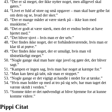
“Der er så meget, der ikke nytter noget, men alligevel skal
gøres.”
“Livet er fuld af store og små opgaver – man skal bare gribe fat
om dem og se, hvad der sker.”
“Der er mange måder at være stærk på – ikke kun med
musklerne.”
“Det er godt at være stærk, men det er endnu bedre at have
hjertet med.”
“Det bliver sjovt – hvis man er der selv.”
“Der findes ikke noget, der er forhåndenværende, hvis man er
klar til at prøve.”
“Der findes ikke noget, der er umuligt, hvis man vil
tilstrækkeligt meget.”
“Nogle gange skal man bare sige javel og gøre det, der bliver
sagt.”
“Kampen er ingen sag, hvis man har noget at kæmpe for.”
“Man kan først gå tabt, når man er stoppet.”
“Nogle gange er det vigtigt at handle i stedet for at tænke.”
“Hvis man holder op med at tro på sig selv, har man taget det
værste skridt i verden.”
“Somme tider er det nødvendigt at blive hjemme for at kunne
komme videre.”
Pippi Citat