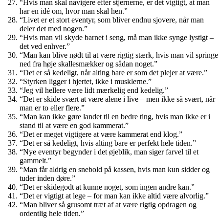
“Hvis man skal navigere efter stjernerne, er det vigtigt, at man
har en idé om, hvor man skal hen.”
“Livet er et stort eventyr, som bliver endnu sjovere, når man
deler det med nogen.”
“Hvis man vil skyde barnet i seng, må man ikke synge lystigt –
det ved enhver.”
“Man kan blive nødt til at være rigtig stærk, hvis man vil springe
ned fra høje skallesmækker og sådan noget.”
“Det er så kedeligt, når alting bare er som det plejer at være.”
“Styrken ligger i hjertet, ikke i musklerne.”
“Jeg vil hellere være lidt mærkelig end kedelig.”
“Det er skide svært at være alene i live – men ikke så svært, når
man er to eller flere.”
“Man kan ikke gøre landet til en bedre ting, hvis man ikke er i
stand til at være en god kammerat.”
“Det er meget vigtigere at være kammerat end klog.”
“Det er så kedeligt, hvis alting bare er perfekt hele tiden.”
“Nye eventyr begynder i det øjeblik, man siger farvel til et
gammelt.”
“Man får aldrig en snebold på kassen, hvis man kun sidder og
tuder inden døre.”
“Det er skidegodt at kunne noget, som ingen andre kan.”
“Det er vigtigt at lege – for man kan ikke altid være alvorlig.”
“Man bliver så grusomt træt af at være rigtig opdragen og
ordentlig hele tiden.”