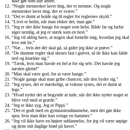
ikke gør som alle andre.”
“Nogle mennesker laver ting, der er nemme. Og nogle
mennesker laver ting, der er svære.”
“Det er dumt at holde sig til regler for reglernes skyld.”
“Livet er bedst, når man elsker det, man gør.”
“Jeg er slet ikke bange for noget som helst. Både far og farfar
siger nemlig, at jeg er stærk som en hest.”
“Jeg vil aldrig have, at nogen skal fortælle mig, hvordan jeg skal
leve mit liv.”
“Næ… hvis det dér skal gå, så gider jeg ikke at prøve.”
“De dumme regler skal skrues fast i gulvet, så de ikke kan falde
ned og knække sig.”
“Tænk, hvis man havde en hel ø for sig selv. Det havde jeg
næsten glemt!”
“Man skal være god, for at være bange.”
“Nogle gange skal man gribe chancen, når den byder sig.”
“Jeg synes, det er mærkeligt, at voksne synes, det er dumt at
lege.”
“Hvad nytter det at begynde at tude, når det ikke nytter noget at
blive ved med at græde.”
“Jeg er ikke syg. Jeg er Pippi.”
“Det er godt med en gymnasieuddannelse, men det gør ikke
spor, hvis man ikke kan svinge en hammer.”
“Jeg vil ikke have en højere uddannelse, for jeg vil være søpige
og tjene mit daglige brød på havet.”