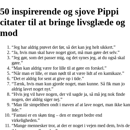
50 inspirerende og sjove Pippi
citater til at bringe livsglæde og
mod
“Jeg har aldrig prøvet det før, så det kan jeg helt sikkert.”
“Ja, hvis man skal have noget gjort, må man gøre det selv.”
“Jeg gør, som det passer mig, og det synes jeg, at du også skal
gøre.”
“Man kan aldrig være for lille til at gøre en forskel.”
“Når man er lille, er man nødt til at være lidt af en kamikaze.”
“Det er aldrig for sent at give op i tide.”
“Tænk, hvis man kun gjorde noget, man kunne. Så fik man jo
aldrig lavet noget nyt.”
“Hvis jeg vil have nogen, der vil sagde ja, så må jeg nok finde
nogen, der aldrig siger nej.”
“Man får simpelthen ondt i maven af at lave noget, man ikke kan
lide.”
“Fantasi er en skøn ting – den er meget bedre end
virkeligheden.”
“Mange mennesker tror, at der er noget i vejen med dem, hvis de