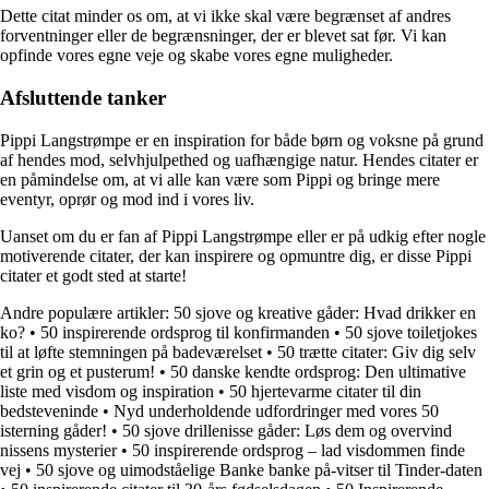
Dette citat minder os om, at vi ikke skal være begrænset af andres
forventninger eller de begrænsninger, der er blevet sat før. Vi kan
opfinde vores egne veje og skabe vores egne muligheder.
Afsluttende tanker
Pippi Langstrømpe er en inspiration for både børn og voksne på grund
af hendes mod, selvhjulpethed og uafhængige natur. Hendes citater er
en påmindelse om, at vi alle kan være som Pippi og bringe mere
eventyr, oprør og mod ind i vores liv.
Uanset om du er fan af Pippi Langstrømpe eller er på udkig efter nogle
motiverende citater, der kan inspirere og opmuntre dig, er disse Pippi
citater et godt sted at starte!
Andre populære artikler:
50 sjove og kreative gåder: Hvad drikker en
ko?
•
50 inspirerende ordsprog til konfirmanden
•
50 sjove toiletjokes
til at løfte stemningen på badeværelset
•
50 trætte citater: Giv dig selv
et grin og et pusterum!
•
50 danske kendte ordsprog: Den ultimative
liste med visdom og inspiration
•
50 hjertevarme citater til din
bedsteveninde
•
Nyd underholdende udfordringer med vores 50
isterning gåder!
•
50 sjove drillenisse gåder: Løs dem og overvind
nissens mysterier
•
50 inspirerende ordsprog – lad visdommen finde
vej
•
50 sjove og uimodståelige Banke banke på-vitser til Tinder-daten