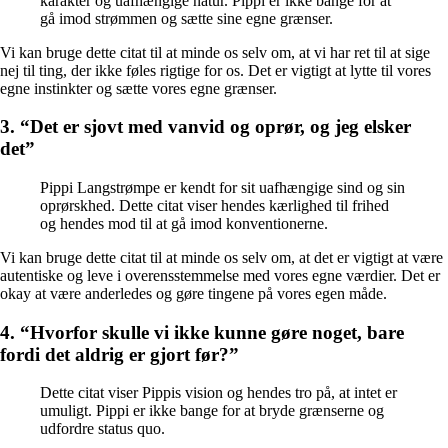
karakter og uafhængige natur. Pippi er ikke bange for at
gå imod strømmen og sætte sine egne grænser.
Vi kan bruge dette citat til at minde os selv om, at vi har ret til at sige
nej til ting, der ikke føles rigtige for os. Det er vigtigt at lytte til vores
egne instinkter og sætte vores egne grænser.
3. “Det er sjovt med vanvid og oprør, og jeg elsker
det”
Pippi Langstrømpe er kendt for sit uafhængige sind og sin
oprørskhed. Dette citat viser hendes kærlighed til frihed
og hendes mod til at gå imod konventionerne.
Vi kan bruge dette citat til at minde os selv om, at det er vigtigt at være
autentiske og leve i overensstemmelse med vores egne værdier. Det er
okay at være anderledes og gøre tingene på vores egen måde.
4. “Hvorfor skulle vi ikke kunne gøre noget, bare
fordi det aldrig er gjort før?”
Dette citat viser Pippis vision og hendes tro på, at intet er
umuligt. Pippi er ikke bange for at bryde grænserne og
udfordre status quo.