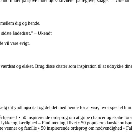
u altid finder på sjove indendørsaktiviteter på regnvejrsdage.” – Ukendt
d mellem dig og hende.
n sidste åndedræt.” – Ukendt
de vil vare evigt.
ig værdsat og elsket. Brug disse citater som inspiration til at udtrykke din
lg dit yndlingscitat og del det med hende for at vise, hvor speciel hun 
å hjerner!
•
50 inspirerende ordsprog om at gribe chancer og skabe for
m lykke og kærlighed – Find mening i livet
•
50 populære danske ordspro
ne venner og familie
•
50 inspirerende ordsprog om nødvendighed
•
Fal