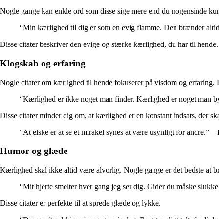
Nogle gange kan enkle ord som disse sige mere end du nogensinde ku
“Min kærlighed til dig er som en evig flamme. Den brænder alti
Disse citater beskriver den evige og stærke kærlighed, du har til hende.
Klogskab og erfaring
Nogle citater om kærlighed til hende fokuserer på visdom og erfaring. Di
“Kærlighed er ikke noget man finder. Kærlighed er noget man 
Disse citater minder dig om, at kærlighed er en konstant indsats, der sk
“At elske er at se et mirakel synes at være usynligt for andre.” 
Humor og glæde
Kærlighed skal ikke altid være alvorlig. Nogle gange er det bedste at b
“Mit hjerte smelter hver gang jeg ser dig. Gider du måske slukk
Disse citater er perfekte til at sprede glæde og lykke.