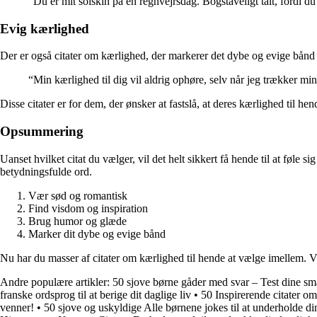
“Du er mit solskin på en regnvejrsdag. Bogstaveligt talt, fordi d
Evig kærlighed
Der er også citater om kærlighed, der markerer det dybe og evige bån
“Min kærlighed til dig vil aldrig ophøre, selv når jeg trækker mi
Disse citater er for dem, der ønsker at fastslå, at deres kærlighed til hen
Opsummering
Uanset hvilket citat du vælger, vil det helt sikkert få hende til at føle s
betydningsfulde ord.
Vær sød og romantisk
Find visdom og inspiration
Brug humor og glæde
Marker dit dybe og evige bånd
Nu har du masser af citater om kærlighed til hende at vælge imellem. Væ
Andre populære artikler:
50 sjove børne gåder med svar – Test dine sm
franske ordsprog til at berige dit daglige liv
•
50 Inspirerende citater o
venner!
•
50 sjove og uskyldige Alle børnene jokes til at underholde di