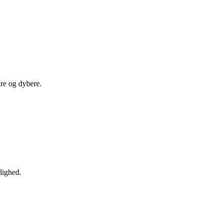
dre og dybere.
lighed.