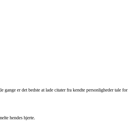
 gange er det bedste at lade citater fra kendte personligheder tale for
melte hendes hjerte.