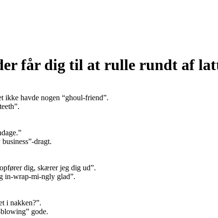
 får dig til at rulle rundt af lat
et ikke havde nogen “ghoul-friend”.
teeth”.
ndage.”
 business”-dragt.
pfører dig, skærer jeg dig ud”.
g in-wrap-mi-ngly glad”.
t i nakken?”.
d-blowing” gode.