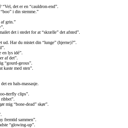
 “Vel, det er en “cauldron-end”.
 “boo” i din stemme.”
 af grin.”
v”.
ilet det i stedet for at “skrælle” det afsted”.
t ud. Har du mistet din “lunge” (hjerne)?”.
l”.
 en lys idé”.
r af det”.
tig “gourd-geous”.
at kaste med sten”.
det en hals-massasje.
o-tterfly clips”.
 ribbet”.
 gør mig “bone-dead” skør”.
.
 ny fremtid sammen”.
indste “glowing-up”.