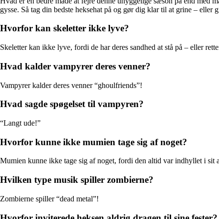
Hvad er en bedre måde at fejre denne uhyggelige sæson på end med mas
gysse. Så tag din bedste heksehat på og gør dig klar til at grine – elle
Hvorfor kan skeletter ikke lyve?
Skeletter kan ikke lyve, fordi de har deres sandhed at stå på – eller retter
Hvad kalder vampyrer deres venner?
Vampyrer kalder deres venner “ghoulfriends”!
Hvad sagde spøgelset til vampyren?
“Langt ude!”
Hvorfor kunne ikke mumien tage sig af noget?
Mumien kunne ikke tage sig af noget, fordi den altid var indhyllet i sit 
Hvilken type musik spiller zombierne?
Zombierne spiller “dead metal”!
Hvorfor inviterede heksen aldrig dragen til sine fester?