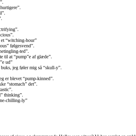
”.
 hurtigere”.
l”.
”.
trifying”.
icious”.
 et “witching-hour”
eous” følgesvend”.
inetingling-ted”.
e til at “pump”e af glæde”.
h”e ud”
buks, jeg føler mig så “skull-y”.
Jeg er blevet “pump-kinned”.
ikke “stomach” det”.
astic”.
” thinking”.
ne-chilling-ly”