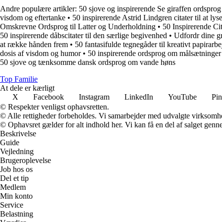
Andre populære artikler:
50 sjove og inspirerende Se giraffen ordsprog
visdom og eftertanke
•
50 inspirerende Astrid Lindgren citater til at lys
Omskrevne Ordsprog til Latter og Underholdning
•
50 Inspirerende Ci
50 inspirerende dåbscitater til den særlige begivenhed
•
Udfordr dine gr
at række hånden frem
•
50 fantasifulde tegnegåder til kreativt papirarbe
dosis af visdom og humor
•
50 inspirerende ordsprog om målsætninger
50 sjove og tænksomme dansk ordsprog om vande høns
Top Familie
At dele er kærligt
X
Facebook
Instagram
LinkedIn
YouTube
Pin
© Respekter venligst ophavsretten.
© Alle rettigheder forbeholdes. Vi samarbejder med udvalgte virksomhed
© Ophavsret gælder for alt indhold her. Vi kan få en del af salget genne
Beskrivelse
Guide
Vejledning
Brugeroplevelse
Job hos os
Del et tip
Medlem
Min konto
Service
Belastning