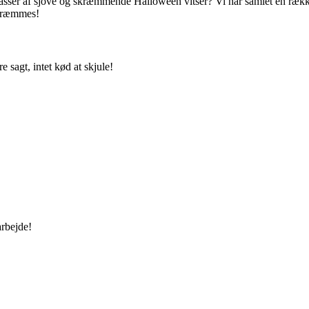
ser af sjove og skræmmende Halloween vitser? Vi har samlet en række m
r græmmes!
e sagt, intet kød at skjule!
arbejde!