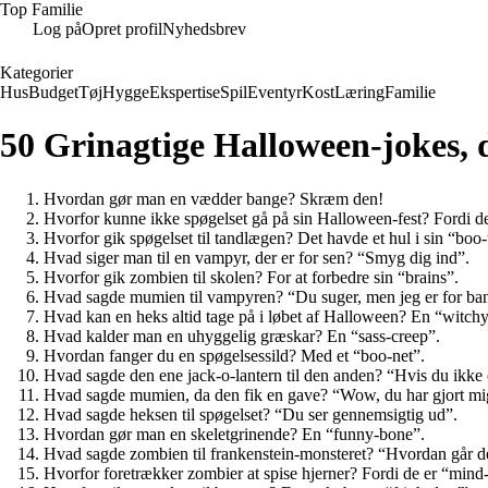
Top Familie
Log på
Opret profil
Nyhedsbrev
Kategorier
Hus
Budget
Tøj
Hygge
Ekspertise
Spil
Eventyr
Kost
Læring
Familie
50 Grinagtige Halloween-jokes, der
Hvordan gør man en vædder bange? Skræm den!
Hvorfor kunne ikke spøgelset gå på sin Halloween-fest? Fordi d
Hvorfor gik spøgelset til tandlægen? Det havde et hul i sin “boo-
Hvad siger man til en vampyr, der er for sen? “Smyg dig ind”.
Hvorfor gik zombien til skolen? For at forbedre sin “brains”.
Hvad sagde mumien til vampyren? “Du suger, men jeg er for ba
Hvad kan en heks altid tage på i løbet af Halloween? En “witchy
Hvad kalder man en uhyggelig græskar? En “sass-creep”.
Hvordan fanger du en spøgelsessild? Med et “boo-net”.
Hvad sagde den ene jack-o-lantern til den anden? “Hvis du ikke o
Hvad sagde mumien, da den fik en gave? “Wow, du har gjort mi
Hvad sagde heksen til spøgelset? “Du ser gennemsigtig ud”.
Hvordan gør man en skeletgrinende? En “funny-bone”.
Hvad sagde zombien til frankenstein-monsteret? “Hvordan går de
Hvorfor foretrækker zombier at spise hjerner? Fordi de er “min