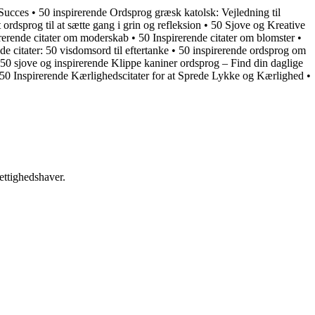
 Succes
•
50 inspirerende Ordsprog græsk katolsk: Vejledning til
rdsprog til at sætte gang i grin og refleksion
•
50 Sjove og Kreative
rerende citater om moderskab
•
50 Inspirerende citater om blomster
•
 citater: 50 visdomsord til eftertanke
•
50 inspirerende ordsprog om
50 sjove og inspirerende Klippe kaniner ordsprog – Find din daglige
50 Inspirerende Kærlighedscitater for at Sprede Lykke og Kærlighed
•
ettighedshaver.