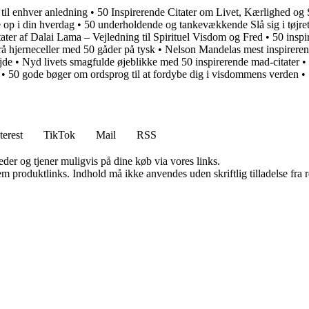
 til enhver anledning
•
50 Inspirerende Citater om Livet, Kærlighed og
e op i din hverdag
•
50 underholdende og tankevækkende Slå sig i tøjret o
tater af Dalai Lama – Vejledning til Spirituel Visdom og Fred
•
50 inspi
å hjerneceller med 50 gåder på tysk
•
Nelson Mandelas mest inspirerende
jde
•
Nyd livets smagfulde øjeblikke med 50 inspirerende mad-citater
•
•
50 gode bøger om ordsprog til at fordybe dig i visdommens verden
•
terest
TikTok
Mail
RSS
er og tjener muligvis på dine køb via vores links.
m produktlinks. Indhold må ikke anvendes uden skriftlig tilladelse fra r