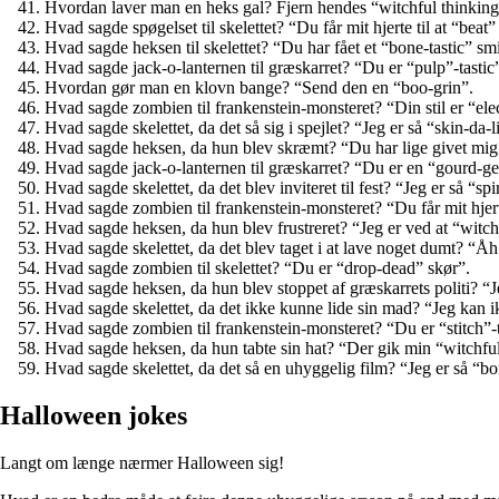
Hvordan laver man en heks gal? Fjern hendes “witchful thinking
Hvad sagde spøgelset til skelettet? “Du får mit hjerte til at “beat”
Hvad sagde heksen til skelettet? “Du har fået et “bone-tastic” smi
Hvad sagde jack-o-lanternen til græskarret? “Du er “pulp”-tastic
Hvordan gør man en klovn bange? “Send den en “boo-grin”.
Hvad sagde zombien til frankenstein-monsteret? “Din stil er “elec
Hvad sagde skelettet, da det så sig i spejlet? “Jeg er så “skin-da-l
Hvad sagde heksen, da hun blev skræmt? “Du har lige givet mig
Hvad sagde jack-o-lanternen til græskarret? “Du er en “gourd-g
Hvad sagde skelettet, da det blev inviteret til fest? “Jeg er så “sp
Hvad sagde zombien til frankenstein-monsteret? “Du får mit hjert
Hvad sagde heksen, da hun blev frustreret? “Jeg er ved at “witc
Hvad sagde skelettet, da det blev taget i at lave noget dumt? “Åh 
Hvad sagde zombien til skelettet? “Du er “drop-dead” skør”.
Hvad sagde heksen, da hun blev stoppet af græskarrets politi? “
Hvad sagde skelettet, da det ikke kunne lide sin mad? “Jeg kan 
Hvad sagde zombien til frankenstein-monsteret? “Du er “stitch”-t
Hvad sagde heksen, da hun tabte sin hat? “Der gik min “witchful
Hvad sagde skelettet, da det så en uhyggelig film? “Jeg er så “bo
Halloween jokes
Langt om længe nærmer Halloween sig!