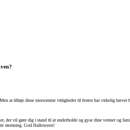
aven?
n at tilføje disse morsomme vittigheder til festen har virkelig hævet h
der vil gøre dig i stand til at underholde og gyse dine venner og famili
rette stemning. God Halloween!