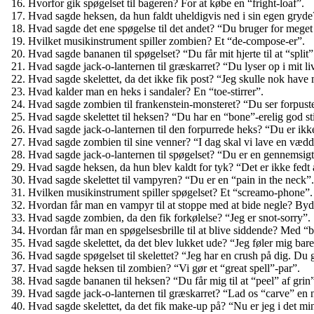
Hvorfor gik spøgelset til bageren? For at købe en “fright-loaf”.
Hvad sagde heksen, da hun faldt uheldigvis ned i sin egen gryde?
Hvad sagde det ene spøgelse til det andet? “Du bruger for meget
Hvilket musikinstrument spiller zombien? Et “de-compose-er”.
Hvad sagde bananen til spøgelset? “Du får mit hjerte til at “split”
Hvad sagde jack-o-lanternen til græskarret? “Du lyser op i mit li
Hvad sagde skelettet, da det ikke fik post? “Jeg skulle nok have ma
Hvad kalder man en heks i sandaler? En “toe-stirrer”.
Hvad sagde zombien til frankenstein-monsteret? “Du ser forpuste
Hvad sagde skelettet til heksen? “Du har en “bone”-erelig god sti
Hvad sagde jack-o-lanternen til den forpurrede heks? “Du er ikke
Hvad sagde zombien til sine venner? “I dag skal vi lave en vædde
Hvad sagde jack-o-lanternen til spøgelset? “Du er en gennemsig
Hvad sagde heksen, da hun blev kaldt for tyk? “Det er ikke fedt 
Hvad sagde skelettet til vampyren? “Du er en “pain in the neck”.
Hvilken musikinstrument spiller spøgelset? Et “screamo-phone”.
Hvordan får man en vampyr til at stoppe med at bide negle? Byd 
Hvad sagde zombien, da den fik forkølelse? “Jeg er snot-sorry”.
Hvordan får man en spøgelsesbrille til at blive siddende? Med “bo
Hvad sagde skelettet, da det blev lukket ude? “Jeg føler mig bare
Hvad sagde spøgelset til skelettet? “Jeg har en crush på dig. Du
Hvad sagde heksen til zombien? “Vi gør et “great spell”-par”.
Hvad sagde bananen til heksen? “Du får mig til at “peel” af grin”
Hvad sagde jack-o-lanternen til græskarret? “Lad os “carve” en
Hvad sagde skelettet, da det fik make-up på? “Nu er jeg i det m