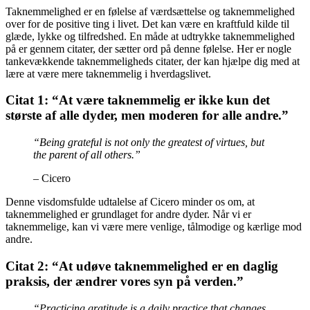
Taknemmelighed er en følelse af værdsættelse og taknemmelighed
over for de positive ting i livet. Det kan være en kraftfuld kilde til
glæde, lykke og tilfredshed. En måde at udtrykke taknemmelighed
på er gennem citater, der sætter ord på denne følelse. Her er nogle
tankevækkende taknemmeligheds citater, der kan hjælpe dig med at
lære at være mere taknemmelig i hverdagslivet.
Citat 1: “At være taknemmelig er ikke kun det
største af alle dyder, men moderen for alle andre.”
“Being grateful is not only the greatest of virtues, but
the parent of all others.”
– Cicero
Denne visdomsfulde udtalelse af Cicero minder os om, at
taknemmelighed er grundlaget for andre dyder. Når vi er
taknemmelige, kan vi være mere venlige, tålmodige og kærlige mod
andre.
Citat 2: “At udøve taknemmelighed er en daglig
praksis, der ændrer vores syn på verden.”
“Practicing gratitude is a daily practice that changes