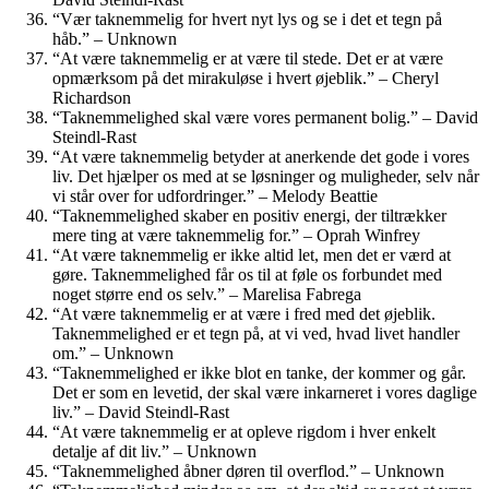
“Vær taknemmelig for hvert nyt lys og se i det et tegn på
håb.” – Unknown
“At være taknemmelig er at være til stede. Det er at være
opmærksom på det mirakuløse i hvert øjeblik.” – Cheryl
Richardson
“Taknemmelighed skal være vores permanent bolig.” – David
Steindl-Rast
“At være taknemmelig betyder at anerkende det gode i vores
liv. Det hjælper os med at se løsninger og muligheder, selv når
vi står over for udfordringer.” – Melody Beattie
“Taknemmelighed skaber en positiv energi, der tiltrækker
mere ting at være taknemmelig for.” – Oprah Winfrey
“At være taknemmelig er ikke altid let, men det er værd at
gøre. Taknemmelighed får os til at føle os forbundet med
noget større end os selv.” – Marelisa Fabrega
“At være taknemmelig er at være i fred med det øjeblik.
Taknemmelighed er et tegn på, at vi ved, hvad livet handler
om.” – Unknown
“Taknemmelighed er ikke blot en tanke, der kommer og går.
Det er som en levetid, der skal være inkarneret i vores daglige
liv.” – David Steindl-Rast
“At være taknemmelig er at opleve rigdom i hver enkelt
detalje af dit liv.” – Unknown
“Taknemmelighed åbner døren til overflod.” – Unknown