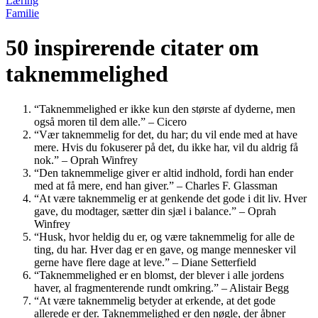
Læring
Familie
50 inspirerende citater om
taknemmelighed
“Taknemmelighed er ikke kun den største af dyderne, men
også moren til dem alle.” – Cicero
“Vær taknemmelig for det, du har; du vil ende med at have
mere. Hvis du fokuserer på det, du ikke har, vil du aldrig få
nok.” – Oprah Winfrey
“Den taknemmelige giver er altid indhold, fordi han ender
med at få mere, end han giver.” – Charles F. Glassman
“At være taknemmelig er at genkende det gode i dit liv. Hver
gave, du modtager, sætter din sjæl i balance.” – Oprah
Winfrey
“Husk, hvor heldig du er, og være taknemmelig for alle de
ting, du har. Hver dag er en gave, og mange mennesker vil
gerne have flere dage at leve.” – Diane Setterfield
“Taknemmelighed er en blomst, der blever i alle jordens
haver, al fragmenterende rundt omkring.” – Alistair Begg
“At være taknemmelig betyder at erkende, at det gode
allerede er der. Taknemmelighed er den nøgle, der åbner