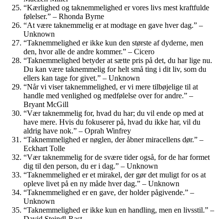
“Kærlighed og taknemmelighed er vores livs mest kraftfulde
følelser.” – Rhonda Byrne
“At være taknemmelig er at modtage en gave hver dag.” –
Unknown
“Taknemmelighed er ikke kun den største af dyderne, men
den, hvor alle de andre kommer.” – Cicero
“Taknemmelighed betyder at sætte pris på det, du har lige nu.
Du kan være taknemmelig for helt små ting i dit liv, som du
ellers kan tage for givet.” – Unknown
“Når vi viser taknemmelighed, er vi mere tilbøjelige til at
handle med venlighed og medfølelse over for andre.” –
Bryant McGill
“Vær taknemmelig for, hvad du har; du vil ende op med at
have mere. Hvis du fokuserer på, hvad du ikke har, vil du
aldrig have nok.” – Oprah Winfrey
“Taknemmelighed er nøglen, der åbner miracellens dør.” –
Eckhart Tolle
“Vær taknemmelig for de svære tider også, for de har formet
dig til den person, du er i dag.” – Unknown
“Taknemmelighed er et mirakel, der gør det muligt for os at
opleve livet på en ny måde hver dag.” – Unknown
“Taknemmelighed er en gave, der holder pågivende.” –
Unknown
“Taknemmelighed er ikke kun en handling, men en livsstil.” –
David Steindl-Rast