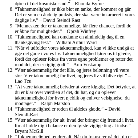
døren til det kosmiske sind.” – Rhonda Byrne
“Taknemmelighed er ikke blot en tanke, der kommer og går.
Det er som en åndelig praksis, der skal være inkarneret i vores
daglige liv.” – David Steindl-Rast
“Mennesker, der er taknemmelige, får flere chancer, fordi de
er åbne for muligheder.” – Oprah Winfrey
“Taknemmelighed kan omdanne en almindelig dag til en
thanksgiving fest.” – William Arthur Ward
“Når vi udfolder vores taknemmelighed, kan vi ikke undgå at
øge det gode i vores liv. Taknemmelighed fører os til glæde,
fordi det opløser fokus fra vores egne problemer og retter det
mod det, der er rigtig godt.” – Ann Voskamp
“Vær taknemmelig for det lille, og jeres belønning vil være
stor. Vær taknemmelig for livet, og jeres liv vil blive rigt.” –
Lao Tzu
“At være taknemmelig betyder at være kløgtig. Det betyder, at
du er klar over værdien af ​​det, du har, og du oplever
taknemmelighed for hvert øjeblik og enhver velsignelse, du
modtager.” – Ralph Marston
“Taknemmelighed er roden til aldeles glæde.” – David
Steindl-Rast
“Vær taknemmelig for alt, hvad der bringer dig fremad i livet,
for at holde dig i balance er den første vigtige ting at indse.” –
Bryant McGill
“Taknemmelighed ændrer alt. Når du fokuserer på det, du er