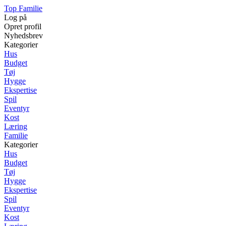
Top Familie
Log på
Opret profil
Nyhedsbrev
Kategorier
Hus
Budget
Tøj
Hygge
Ekspertise
Spil
Eventyr
Kost
Læring
Familie
Kategorier
Hus
Budget
Tøj
Hygge
Ekspertise
Spil
Eventyr
Kost