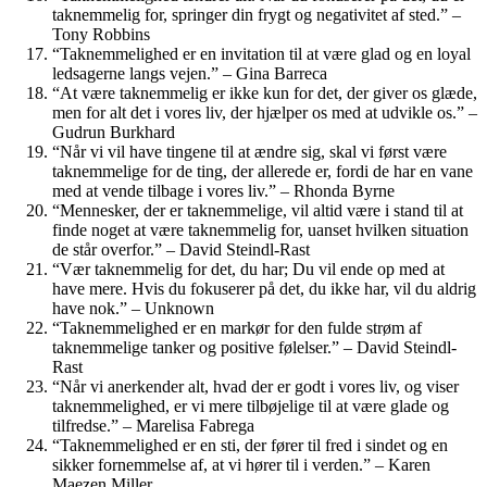
taknemmelig for, springer din frygt og negativitet af sted.” –
Tony Robbins
“Taknemmelighed er en invitation til at være glad og en loyal
ledsagerne langs vejen.” – Gina Barreca
“At være taknemmelig er ikke kun for det, der giver os glæde,
men for alt det i vores liv, der hjælper os med at udvikle os.” –
Gudrun Burkhard
“Når vi vil have tingene til at ændre sig, skal vi først være
taknemmelige for de ting, der allerede er, fordi de har en vane
med at vende tilbage i vores liv.” – Rhonda Byrne
“Mennesker, der er taknemmelige, vil altid være i stand til at
finde noget at være taknemmelig for, uanset hvilken situation
de står overfor.” – David Steindl-Rast
“Vær taknemmelig for det, du har; Du vil ende op med at
have mere. Hvis du fokuserer på det, du ikke har, vil du aldrig
have nok.” – Unknown
“Taknemmelighed er en markør for den fulde strøm af
taknemmelige tanker og positive følelser.” – David Steindl-
Rast
“Når vi anerkender alt, hvad der er godt i vores liv, og viser
taknemmelighed, er vi mere tilbøjelige til at være glade og
tilfredse.” – Marelisa Fabrega
“Taknemmelighed er en sti, der fører til fred i sindet og en
sikker fornemmelse af, at vi hører til i verden.” – Karen
Maezen Miller