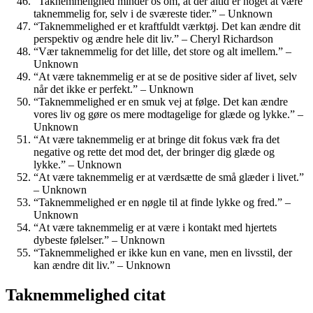
“Taknemmelighed minder os om, at der altid er noget at være
taknemmelig for, selv i de sværeste tider.” – Unknown
“Taknemmelighed er et kraftfuldt værktøj. Det kan ændre dit
perspektiv og ændre hele dit liv.” – Cheryl Richardson
“Vær taknemmelig for det lille, det store og alt imellem.” –
Unknown
“At være taknemmelig er at se de positive sider af livet, selv
når det ikke er perfekt.” – Unknown
“Taknemmelighed er en smuk vej at følge. Det kan ændre
vores liv og gøre os mere modtagelige for glæde og lykke.” –
Unknown
“At være taknemmelig er at bringe dit fokus væk fra det
negative og rette det mod det, der bringer dig glæde og
lykke.” – Unknown
“At være taknemmelig er at værdsætte de små glæder i livet.”
– Unknown
“Taknemmelighed er en nøgle til at finde lykke og fred.” –
Unknown
“At være taknemmelig er at være i kontakt med hjertets
dybeste følelser.” – Unknown
“Taknemmelighed er ikke kun en vane, men en livsstil, der
kan ændre dit liv.” – Unknown
Taknemmelighed citat