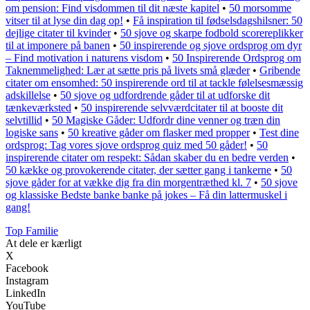
om pension: Find visdommen til dit næste kapitel
•
50 morsomme
vitser til at lyse din dag op!
•
Få inspiration til fødselsdagshilsner: 50
dejlige citater til kvinder
•
50 sjove og skarpe fodbold scorereplikker
til at imponere på banen
•
50 inspirerende og sjove ordsprog om dyr
– Find motivation i naturens visdom
•
50 Inspirerende Ordsprog om
Taknemmelighed: Lær at sætte pris på livets små glæder
•
Gribende
citater om ensomhed: 50 inspirerende ord til at tackle følelsesmæssig
adskillelse
•
50 sjove og udfordrende gåder til at udforske dit
tænkeværksted
•
50 inspirerende selvværdcitater til at booste dit
selvtillid
•
50 Magiske Gåder: Udfordr dine venner og træn din
logiske sans
•
50 kreative gåder om flasker med propper
•
Test dine
ordsprog: Tag vores sjove ordsprog quiz med 50 gåder!
•
50
inspirerende citater om respekt: Sådan skaber du en bedre verden
•
50 kække og provokerende citater, der sætter gang i tankerne
•
50
sjove gåder for at vække dig fra din morgentræthed kl. 7
•
50 sjove
og klassiske Bedste banke banke på jokes – Få din lattermuskel i
gang!
Top Familie
At dele er kærligt
X
Facebook
Instagram
LinkedIn
YouTube