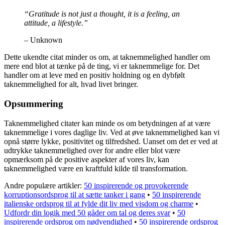
“Gratitude is not just a thought, it is a feeling, an
attitude, a lifestyle.”
– Unknown
Dette ukendte citat minder os om, at taknemmelighed handler om
mere end blot at tænke på de ting, vi er taknemmelige for. Det
handler om at leve med en positiv holdning og en dybfølt
taknemmelighed for alt, hvad livet bringer.
Opsummering
Taknemmelighed citater kan minde os om betydningen af at være
taknemmelige i vores daglige liv. Ved at øve taknemmelighed kan vi
opnå større lykke, positivitet og tilfredshed. Uanset om det er ved at
udtrykke taknemmelighed over for andre eller blot være
opmærksom på de positive aspekter af vores liv, kan
taknemmelighed være en kraftfuld kilde til transformation.
Andre populære artikler:
50 inspirerende og provokerende
korruptionsordsprog til at sætte tanker i gang
•
50 inspirerende
italienske ordsprog til at fylde dit liv med visdom og charme
•
Udfordr din logik med 50 gåder om tal og deres svar
•
50
inspirerende ordsprog om nødvendighed
•
50 inspirerende ordsprog