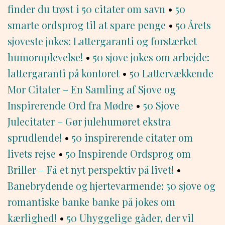
finder du trøst i 50 citater om savn
•
50
smarte ordsprog til at spare penge
•
50 Årets
sjoveste jokes: Lattergaranti og forstærket
humoroplevelse!
•
50 sjove jokes om arbejde:
lattergaranti på kontoret
•
50 Lattervækkende
Mor Citater – En Samling af Sjove og
Inspirerende Ord fra Mødre
•
50 Sjove
Julecitater – Gør julehumøret ekstra
sprudlende!
•
50 inspirerende citater om
livets rejse
•
50 Inspirende Ordsprog om
Briller – Få et nyt perspektiv på livet!
•
Banebrydende og hjertevarmende: 50 sjove og
romantiske banke banke på jokes om
kærlighed!
•
50 Uhyggelige gåder, der vil