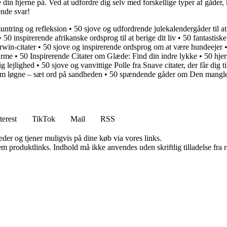
 hjerne på. Ved at udfordre dig selv med forskellige typer af gåder, ka
ende svar!
untring og refleksion
•
50 sjove og udfordrende julekalendergåder til a
•
50 inspirerende afrikanske ordsprog til at berige dit liv
•
50 fantastiske
win-citater
•
50 sjove og inspirerende ordsprog om at være hundeejer
arme
•
50 Inspirerende Citater om Glæde: Find din indre lykke
•
50 hjer
ig lejlighed
•
50 sjove og vanvittige Polle fra Snave citater, der får dig til
 om løgne – sæt ord på sandheden
•
50 spændende gåder om Den mangl
terest
TikTok
Mail
RSS
er og tjener muligvis på dine køb via vores links.
m produktlinks. Indhold må ikke anvendes uden skriftlig tilladelse fra r