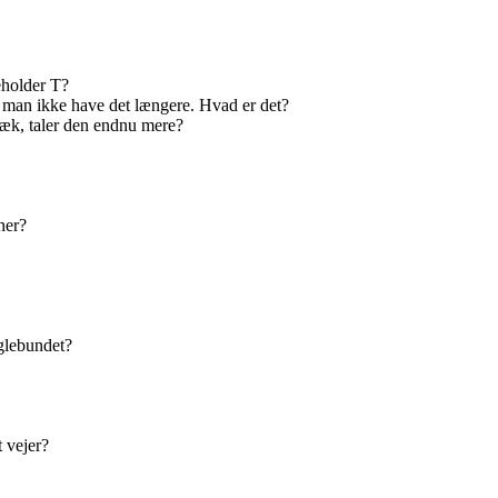
eholder T?
l man ikke have det længere. Hvad er det?
væk, taler den endnu mere?
ner?
glebundet?
t vejer?