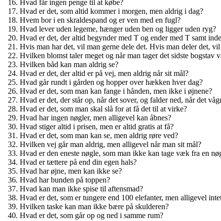
Hvad får ingen penge til at købe?
Hvad er det, som altid kommer i morgen, men aldrig i dag?
Hvem bor i en skraldespand og er ven med en fugl?
Hvad lever uden legeme, hænger uden ben og ligger uden ryg?
Hvad er det, der altid begynder med T og ender med T samt ind
Hvis man har det, vil man gerne dele det. Hvis man deler det, vi
Hvilken blomst taler meget og når man tager det sidste bogstav 
Hvilken båd kan man aldrig se?
Hvad er det, der altid er på vej, men aldrig når sit mål?
Hvad går rundt i gården og hopper over hækken hver dag?
Hvad er det, som man kan fange i hånden, men ikke i øjnene?
Hvad er det, der står op, når det sover, og falder ned, når det våg
Hvad er det, som man skal slå for at få det til at virke?
Hvad har ingen nøgler, men alligevel kan åbnes?
Hvad stiger altid i prisen, men er altid gratis at få?
Hvad er det, som man kan se, men aldrig røre ved?
Hvilken vej går man aldrig, men alligevel når man sit mål?
Hvad er den eneste nøgle, som man ikke kan tage væk fra en nø
Hvad er tættere på end din egen hals?
Hvad har øjne, men kan ikke se?
Hvad har bunden på toppen?
Hvad kan man ikke spise til aftensmad?
Hvad er det, som er tungere end 100 elefanter, men alligevel inte
Hvilken taske kan man ikke bære på skulderen?
Hvad er det, som går op og ned i samme rum?