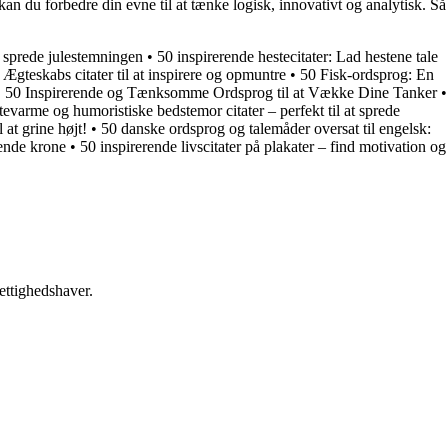
n du forbedre din evne til at tænke logisk, innovativt og analytisk. Så
t sprede julestemningen
•
50 inspirerende hestecitater: Lad hestene tale
 Ægteskabs citater til at inspirere og opmuntre
•
50 Fisk-ordsprog: En
•
50 Inspirerende og Tænksomme Ordsprog til at Vække Dine Tanker
•
tevarme og humoristiske bedstemor citater – perfekt til at sprede
 at grine højt!
•
50 danske ordsprog og talemåder oversat til engelsk:
ende krone
•
50 inspirerende livscitater på plakater – find motivation og
ettighedshaver.