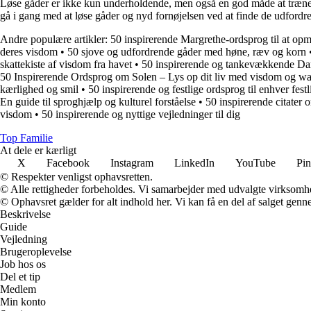
Løse gåder er ikke kun underholdende, men også en god måde at træne din
gå i gang med at løse gåder og nyd fornøjelsen ved at finde de udfordr
Andre populære artikler:
50 inspirerende Margrethe-ordsprog til at opm
deres visdom
•
50 sjove og udfordrende gåder med høne, ræv og korn
skattekiste af visdom fra havet
•
50 inspirerende og tankevækkende Dar
50 Inspirerende Ordsprog om Solen – Lys op dit liv med visdom og w
kærlighed og smil
•
50 inspirerende og festlige ordsprog til enhver festl
En guide til sproghjælp og kulturel forståelse
•
50 inspirerende citater
visdom
•
50 inspirerende og nyttige vejledninger til dig
Top Familie
At dele er kærligt
X
Facebook
Instagram
LinkedIn
YouTube
Pin
© Respekter venligst ophavsretten.
© Alle rettigheder forbeholdes. Vi samarbejder med udvalgte virksomhed
© Ophavsret gælder for alt indhold her. Vi kan få en del af salget genne
Beskrivelse
Guide
Vejledning
Brugeroplevelse
Job hos os
Del et tip
Medlem
Min konto