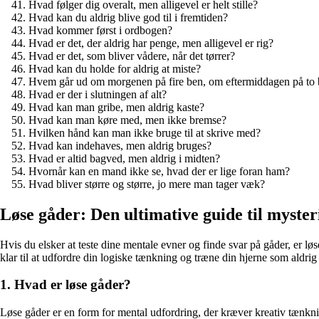
Hvad følger dig overalt, men alligevel er helt stille?
Hvad kan du aldrig blive god til i fremtiden?
Hvad kommer først i ordbogen?
Hvad er det, der aldrig har penge, men alligevel er rig?
Hvad er det, som bliver vådere, når det tørrer?
Hvad kan du holde for aldrig at miste?
Hvem går ud om morgenen på fire ben, om eftermiddagen på to 
Hvad er der i slutningen af alt?
Hvad kan man gribe, men aldrig kaste?
Hvad kan man køre med, men ikke bremse?
Hvilken hånd kan man ikke bruge til at skrive med?
Hvad kan indehaves, men aldrig bruges?
Hvad er altid bagved, men aldrig i midten?
Hvornår kan en mand ikke se, hvad der er lige foran ham?
Hvad bliver større og større, jo mere man tager væk?
Løse gåder: Den ultimative guide til myster
Hvis du elsker at teste dine mentale evner og finde svar på gåder, er løs
klar til at udfordre din logiske tænkning og træne din hjerne som aldrig 
1. Hvad er løse gåder?
Løse gåder er en form for mental udfordring, der kræver kreativ tænkni