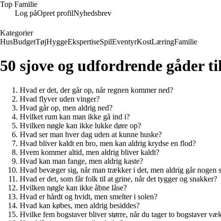
Top Familie
Log på
Opret profil
Nyhedsbrev
Kategorier
Hus
Budget
Tøj
Hygge
Ekspertise
Spil
Eventyr
Kost
Læring
Familie
50 sjove og udfordrende gåder ti
Hvad er det, der går op, når regnen kommer ned?
Hvad flyver uden vinger?
Hvad går op, men aldrig ned?
Hvilket rum kan man ikke gå ind i?
Hvilken nøgle kan ikke lukke døre op?
Hvad ser man hver dag uden at kunne huske?
Hvad bliver kaldt en bro, men kan aldrig krydse en flod?
Hvem kommer altid, men aldrig bliver kaldt?
Hvad kan man fange, men aldrig kaste?
Hvad bevæger sig, når man trækker i det, men aldrig går nogen 
Hvad er det, som får folk til at grine, når det tygger og snakker?
Hvilken nøgle kan ikke åbne låse?
Hvad er hårdt og hvidt, men smelter i solen?
Hvad kan købes, men aldrig besiddes?
Hvilke fem bogstaver bliver større, når du tager to bogstaver væ