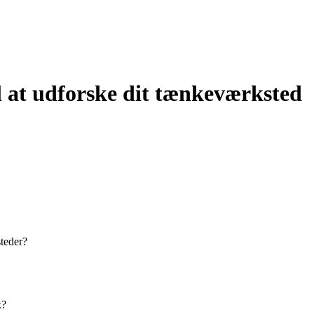
l at udforske dit tænkeværksted
steder?
k?