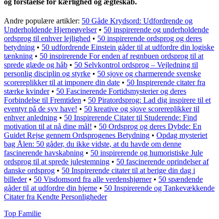
og forståelse for kærlighed og ægteskab.
Andre populære artikler:
50 Gåde Krydsord: Udfordrende og
Underholdende Hjerneøvelser
•
50 inspirerende og underholdende
ordsprog til enhver lejlighed
•
50 inspirerende ordsprog og deres
betydning
•
50 udfordrende Einstein gåder til at udfordre din logiske
tænkning
•
50 inspirerende For enden af regnbuen ordsprog til at
sprede glæde og håb
•
50 Selvkontrol ordsprog – Vejledning til
personlig disciplin og styrke
•
50 sjove og charmerende svenske
scorereplikker til at imponere din date
•
50 Inspirerende citater fra
stærke kvinder
•
50 Fascinerende Fortidsmysterier og deres
Forbindelse til Fremtiden
•
50 Piratordsprog: Lad dig inspirere til et
eventyr på de syv have!
•
50 kreative og sjove scorereplikker til
enhver anledning
•
50 Inspirerende Citater til Studerende: Find
motivation til at nå dine mål!
•
50 Ordsprog og deres Dybde: En
Guidet Rejse gennem Ordsprogenes Betydning
•
Opdag mysteriet
bag Ålen: 50 gåder, du ikke vidste, at du havde om denne
fascinerende havskabning
•
50 inspirerende og humoristiske Jule
ordsprog til at sprede julestemning
•
50 fascinerende oprindelser af
danske ordsprog
•
50 Inspirerende citater til at berige din dag i
billeder
•
50 Visdomsord fra alle verdenshjørner
•
50 spændende
gåder til at udfordre din hjerne
•
50 Inspirerende og Tankevækkende
Citater fra Kendte Personligheder
Top Familie