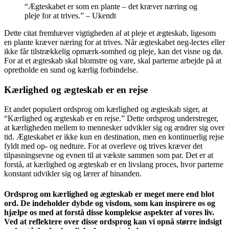
“Ægteskabet er som en plante – det kræver næring og
pleje for at trives.” – Ukendt
Dette citat fremhæver vigtigheden af ​​at pleje et ægteskab, ligesom
en plante kræver næring for at trives. Når ægteskabet neg-lectes eller
ikke får tilstrækkelig opmærk-somhed og pleje, kan det visne og dø.
For at et ægteskab skal blomstre og vare, skal parterne arbejde på at
opretholde en sund og kærlig forbindelse.
Kærlighed og ægteskab er en rejse
Et andet populært ordsprog om kærlighed og ægteskab siger, at
“Kærlighed og ægteskab er en rejse.” Dette ordsprog understreger,
at kærligheden mellem to mennesker udvikler sig og ændrer sig over
tid. Ægteskabet er ikke kun en destination, men en kontinuerlig rejse
fyldt med op- og nedture. For at overleve og trives kræver det
tilpasningsevne og evnen til at vækste sammen som par. Det er at
forstå, at kærlighed og ægteskab er en livslang proces, hvor parterne
konstant udvikler sig og lærer af hinanden.
Ordsprog om kærlighed og ægteskab er meget mere end blot
ord. De indeholder dybde og visdom, som kan inspirere os og
hjælpe os med at forstå disse komplekse aspekter af vores liv.
Ved at reflektere over disse ordsprog kan vi opnå større indsigt