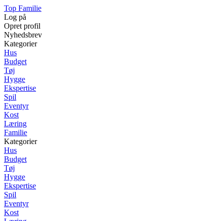
Top Familie
Log på
Opret profil
Nyhedsbrev
Kategorier
Hus
Budget
Tøj
Hygge
Ekspertise
Spil
Eventyr
Kost
Læring
Familie
Kategorier
Hus
Budget
Tøj
Hygge
Ekspertise
Spil
Eventyr
Kost