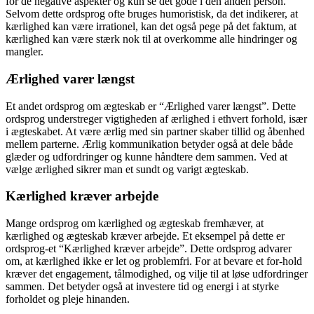
for de negative aspekter og kun se det gode i den anden person.
Selvom dette ordsprog ofte bruges humoristisk, da det indikerer, at
kærlighed kan være irrationel, kan det også pege på det faktum, at
kærlighed kan være stærk nok til at overkomme alle hindringer og
mangler.
Ærlighed varer længst
Et andet ordsprog om ægteskab er “Ærlighed varer længst”. Dette
ordsprog understreger vigtigheden af ​​ærlighed i ethvert forhold, især
i ægteskabet. At være ærlig med sin partner skaber tillid og åbenhed
mellem parterne. Ærlig kommunikation betyder også at dele både
glæder og udfordringer og kunne håndtere dem sammen. Ved at
vælge ærlighed sikrer man et sundt og varigt ægteskab.
Kærlighed kræver arbejde
Mange ordsprog om kærlighed og ægteskab fremhæver, at
kærlighed og ægteskab kræver arbejde. Et eksempel på dette er
ordsprog-et “Kærlighed kræver arbejde”. Dette ordsprog advarer
om, at kærlighed ikke er let og problemfri. For at bevare et for-hold
kræver det engagement, tålmodighed, og vilje til at løse udfordringer
sammen. Det betyder også at investere tid og energi i at styrke
forholdet og pleje hinanden.