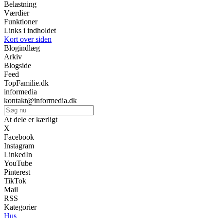
Belastning
Værdier
Funktioner
Links i indholdet
Kort over siden
Blogindlæg
Arkiv
Blogside
Feed
TopFamilie.dk
informedia
kontakt@informedia.dk
At dele er kærligt
X
Facebook
Instagram
LinkedIn
YouTube
Pinterest
TikTok
Mail
RSS
Kategorier
Hus