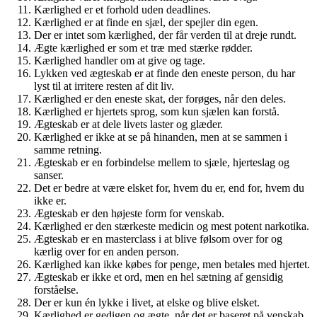
Kærlighed er et forhold uden deadlines.
Kærlighed er at finde en sjæl, der spejler din egen.
Der er intet som kærlighed, der får verden til at dreje rundt.
Ægte kærlighed er som et træ med stærke rødder.
Kærlighed handler om at give og tage.
Lykken ved ægteskab er at finde den eneste person, du har
lyst til at irritere resten af dit liv.
Kærlighed er den eneste skat, der forøges, når den deles.
Kærlighed er hjertets sprog, som kun sjælen kan forstå.
Ægteskab er at dele livets laster og glæder.
Kærlighed er ikke at se på hinanden, men at se sammen i
samme retning.
Ægteskab er en forbindelse mellem to sjæle, hjerteslag og
sanser.
Det er bedre at være elsket for, hvem du er, end for, hvem du
ikke er.
Ægteskab er den højeste form for venskab.
Kærlighed er den stærkeste medicin og mest potent narkotika.
Ægteskab er en masterclass i at blive følsom over for og
kærlig over for en anden person.
Kærlighed kan ikke købes for penge, men betales med hjertet.
Ægteskab er ikke et ord, men en hel sætning af gensidig
forståelse.
Der er kun én lykke i livet, at elske og blive elsket.
Kærlighed er gedigen og ægte, når det er baseret på venskab.