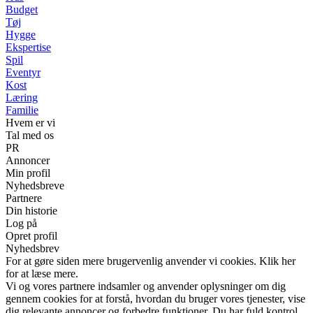
Budget
Tøj
Hygge
Ekspertise
Spil
Eventyr
Kost
Læring
Familie
Hvem er vi
Tal med os
PR
Annoncer
Min profil
Nyhedsbreve
Partnere
Din historie
Log på
Opret profil
Nyhedsbrev
For at gøre siden mere brugervenlig anvender vi cookies. Klik her
for at læse mere.
Vi og vores partnere indsamler og anvender oplysninger om dig
gennem cookies for at forstå, hvordan du bruger vores tjenester, vise
dig relevante annoncer og forbedre funktioner. Du har fuld kontrol