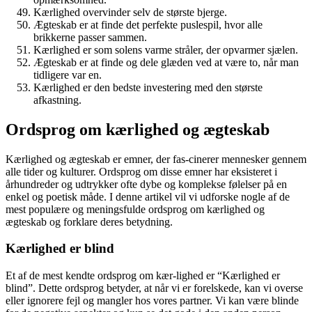
Kærlighed overvinder selv de største bjerge.
Ægteskab er at finde det perfekte puslespil, hvor alle
brikkerne passer sammen.
Kærlighed er som solens varme stråler, der opvarmer sjælen.
Ægteskab er at finde og dele glæden ved at være to, når man
tidligere var en.
Kærlighed er den bedste investering med den største
afkastning.
Ordsprog om kærlighed og ægteskab
Kærlighed og ægteskab er emner, der fas-cinerer mennesker gennem
alle tider og kulturer. Ordsprog om disse emner har eksisteret i
århundreder og udtrykker ofte dybe og komplekse følelser på en
enkel og poetisk måde. I denne artikel vil vi udforske nogle af de
mest populære og meningsfulde ordsprog om kærlighed og
ægteskab og forklare deres betydning.
Kærlighed er blind
Et af de mest kendte ordsprog om kær-lighed er “Kærlighed er
blind”. Dette ordsprog betyder, at når vi er forelskede, kan vi overse
eller ignorere fejl og mangler hos vores partner. Vi kan være blinde