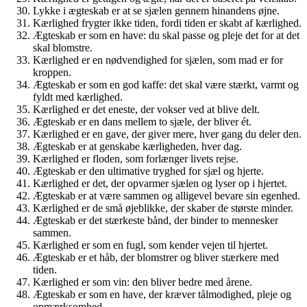
Lykke i ægteskab er at se sjælen gennem hinandens øjne.
Kærlighed frygter ikke tiden, fordi tiden er skabt af kærlighed.
Ægteskab er som en have: du skal passe og pleje det for at det
skal blomstre.
Kærlighed er en nødvendighed for sjælen, som mad er for
kroppen.
Ægteskab er som en god kaffe: det skal være stærkt, varmt og
fyldt med kærlighed.
Kærlighed er det eneste, der vokser ved at blive delt.
Ægteskab er en dans mellem to sjæle, der bliver ét.
Kærlighed er en gave, der giver mere, hver gang du deler den.
Ægteskab er at genskabe kærligheden, hver dag.
Kærlighed er floden, som forlænger livets rejse.
Ægteskab er den ultimative tryghed for sjæl og hjerte.
Kærlighed er det, der opvarmer sjælen og lyser op i hjertet.
Ægteskab er at være sammen og alligevel bevare sin egenhed.
Kærlighed er de små øjeblikke, der skaber de største minder.
Ægteskab er det stærkeste bånd, der binder to mennesker
sammen.
Kærlighed er som en fugl, som kender vejen til hjertet.
Ægteskab er et håb, der blomstrer og bliver stærkere med
tiden.
Kærlighed er som vin: den bliver bedre med årene.
Ægteskab er som en have, der kræver tålmodighed, pleje og
opmærksomhed.