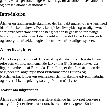
gåde”. Vi bruger forskellige HTML-tags for at forbedre læsbarheden
og præsentationen af indholdet.
Introduktion
Ålen er en fascinerende skabning, der har vakt undren og nysgerrighed
blandt forskere i årevis. Dens komplekse livscyklus og utrolige evne til
at migrere over store afstande har gjort den til genstand for mange
teorier og spekulationer. I denne artikel vil vi dykke ned i ålens gåde
og forsøge at afdække nogle af dens mest uforklarlige aspekter.
Ålens livscyklus
Ålens livscyklus er en af dens mest mysteriøse træk. Den starter sin
rejse som en lille, gennemsigtig larve (glasål) i Sargassohavet, der
ligger i nærheden af Bermuda. Her tilbringer den flere år, inden den
begynder sin lange rejse mod kystområderne i Europa og
Nordamerika. Undervejs gennemgår den forskellige udviklingsstadier
og bliver til både gulål og sølvløj, før den når kysten.
Teorier om migrationen
Ålens evne til at migrere over store afstande har forvirret forskere i
mange år. Der er flere teorier om, hvordan de navigerer. En teori