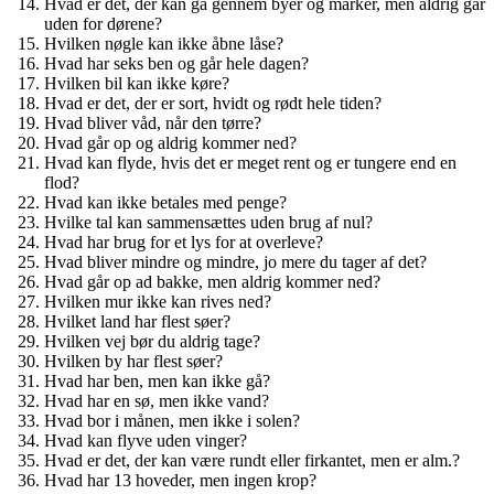
Hvad er det, der kan gå gennem byer og marker, men aldrig går
uden for dørene?
Hvilken nøgle kan ikke åbne låse?
Hvad har seks ben og går hele dagen?
Hvilken bil kan ikke køre?
Hvad er det, der er sort, hvidt og rødt hele tiden?
Hvad bliver våd, når den tørre?
Hvad går op og aldrig kommer ned?
Hvad kan flyde, hvis det er meget rent og er tungere end en
flod?
Hvad kan ikke betales med penge?
Hvilke tal kan sammensættes uden brug af nul?
Hvad har brug for et lys for at overleve?
Hvad bliver mindre og mindre, jo mere du tager af det?
Hvad går op ad bakke, men aldrig kommer ned?
Hvilken mur ikke kan rives ned?
Hvilket land har flest søer?
Hvilken vej bør du aldrig tage?
Hvilken by har flest søer?
Hvad har ben, men kan ikke gå?
Hvad har en sø, men ikke vand?
Hvad bor i månen, men ikke i solen?
Hvad kan flyve uden vinger?
Hvad er det, der kan være rundt eller firkantet, men er alm.?
Hvad har 13 hoveder, men ingen krop?