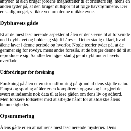
antyder, at ålen bruger jordens magnetfelter til at orientere sig, mens en
anden tyder på, at den bruger duftspor til at følge havstrømmene. Der
er stadig meget, vi ikke ved om denne unikke evne.
Dybhavets gåde
Et af de mest fascinerende aspekter af ålen er dens evne til at forsvinde
ned i dybhavet og holde sig skjult i årevis. Det er stadig uklart, hvad
ålene laver i denne periode og hvorfor. Nogle teorier tyder på, at de
gemmer sig for rovdyr, mens andre foreslår, at de bruger denne tid til at
reproducere sig. Sandheden ligger stadig gemt dybt under havets
overflade.
Udfordringer for forskning
Forskning på ålen er en stor udfordring på grund af dens skjulte natur.
Fangst og sporing af åler er en kompliceret opgave og har gjort det
svært at indsamle nok data til at løse gåden om dens liv og adfærd.
Men forskere fortsætter med at arbejde hårdt for at afdække ålens
hemmeligheder.
Opsummering
Ålens gåde er en af naturens mest fascinerende mysterier. Dens