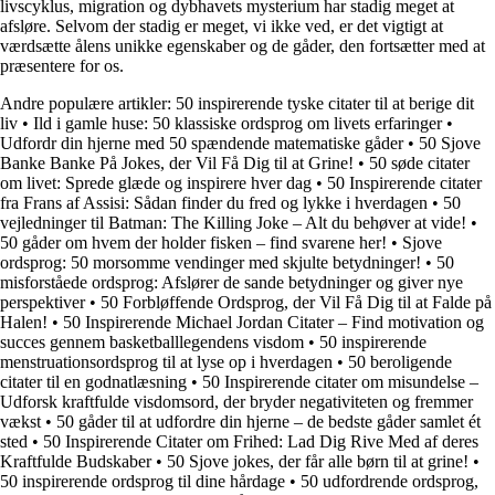
livscyklus, migration og dybhavets mysterium har stadig meget at
afsløre. Selvom der stadig er meget, vi ikke ved, er det vigtigt at
værdsætte ålens unikke egenskaber og de gåder, den fortsætter med at
præsentere for os.
Andre populære artikler:
50 inspirerende tyske citater til at berige dit
liv
•
Ild i gamle huse: 50 klassiske ordsprog om livets erfaringer
•
Udfordr din hjerne med 50 spændende matematiske gåder
•
50 Sjove
Banke Banke På Jokes, der Vil Få Dig til at Grine!
•
50 søde citater
om livet: Sprede glæde og inspirere hver dag
•
50 Inspirerende citater
fra Frans af Assisi: Sådan finder du fred og lykke i hverdagen
•
50
vejledninger til Batman: The Killing Joke – Alt du behøver at vide!
•
50 gåder om hvem der holder fisken – find svarene her!
•
Sjove
ordsprog: 50 morsomme vendinger med skjulte betydninger!
•
50
misforståede ordsprog: Afslører de sande betydninger og giver nye
perspektiver
•
50 Forbløffende Ordsprog, der Vil Få Dig til at Falde på
Halen!
•
50 Inspirerende Michael Jordan Citater – Find motivation og
succes gennem basketballlegendens visdom
•
50 inspirerende
menstruationsordsprog til at lyse op i hverdagen
•
50 beroligende
citater til en godnatlæsning
•
50 Inspirerende citater om misundelse –
Udforsk kraftfulde visdomsord, der bryder negativiteten og fremmer
vækst
•
50 gåder til at udfordre din hjerne – de bedste gåder samlet ét
sted
•
50 Inspirerende Citater om Frihed: Lad Dig Rive Med af deres
Kraftfulde Budskaber
•
50 Sjove jokes, der får alle børn til at grine!
•
50 inspirerende ordsprog til dine hårdage
•
50 udfordrende ordsprog,