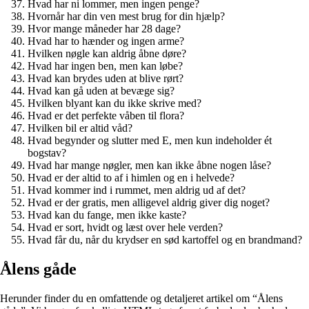
Hvad har ni lommer, men ingen penge?
Hvornår har din ven mest brug for din hjælp?
Hvor mange måneder har 28 dage?
Hvad har to hænder og ingen arme?
Hvilken nøgle kan aldrig åbne døre?
Hvad har ingen ben, men kan løbe?
Hvad kan brydes uden at blive rørt?
Hvad kan gå uden at bevæge sig?
Hvilken blyant kan du ikke skrive med?
Hvad er det perfekte våben til flora?
Hvilken bil er altid våd?
Hvad begynder og slutter med E, men kun indeholder ét
bogstav?
Hvad har mange nøgler, men kan ikke åbne nogen låse?
Hvad er der altid to af i himlen og en i helvede?
Hvad kommer ind i rummet, men aldrig ud af det?
Hvad er der gratis, men alligevel aldrig giver dig noget?
Hvad kan du fange, men ikke kaste?
Hvad er sort, hvidt og læst over hele verden?
Hvad får du, når du krydser en sød kartoffel og en brandmand?
Ålens gåde
Herunder finder du en omfattende og detaljeret artikel om “Ålens