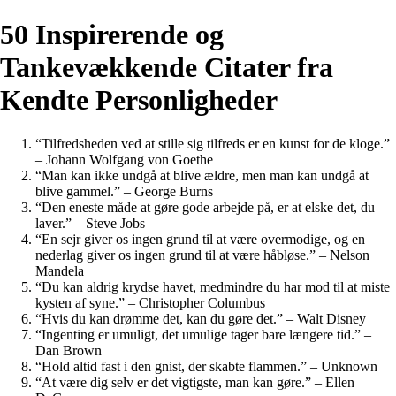
50 Inspirerende og
Tankevækkende Citater fra
Kendte Personligheder
“Tilfredsheden ved at stille sig tilfreds er en kunst for de kloge.”
– Johann Wolfgang von Goethe
“Man kan ikke undgå at blive ældre, men man kan undgå at
blive gammel.” – George Burns
“Den eneste måde at gøre gode arbejde på, er at elske det, du
laver.” – Steve Jobs
“En sejr giver os ingen grund til at være overmodige, og en
nederlag giver os ingen grund til at være håbløse.” – Nelson
Mandela
“Du kan aldrig krydse havet, medmindre du har mod til at miste
kysten af syne.” – Christopher Columbus
“Hvis du kan drømme det, kan du gøre det.” – Walt Disney
“Ingenting er umuligt, det umulige tager bare længere tid.” –
Dan Brown
“Hold altid fast i den gnist, der skabte flammen.” – Unknown
“At være dig selv er det vigtigste, man kan gøre.” – Ellen