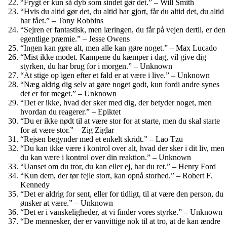
“Frygt er kun så dyb som sindet gør det.” – Will Smith
“Hvis du altid gør det, du altid har gjort, får du altid det, du altid
har fået.” – Tony Robbins
“Sejren er fantastisk, men læringen, du får på vejen dertil, er den
egentlige præmie.” – Jesse Owens
“Ingen kan gøre alt, men alle kan gøre noget.” – Max Lucado
“Mist ikke modet. Kampene du kæmper i dag, vil give dig
styrken, du har brug for i morgen.” – Unknown
“At stige op igen efter et fald er at være i live.” – Unknown
“Næg aldrig dig selv at gøre noget godt, kun fordi andre synes
det er for meget.” – Unknown
“Det er ikke, hvad der sker med dig, der betyder noget, men
hvordan du reagerer.” – Epiktet
“Du er ikke nødt til at være stor for at starte, men du skal starte
for at være stor.” – Zig Ziglar
“Rejsen begynder med et enkelt skridt.” – Lao Tzu
“Du kan ikke være i kontrol over alt, hvad der sker i dit liv, men
du kan være i kontrol over din reaktion.” – Unknown
“Uanset om du tror, du kan eller ej, har du ret.” – Henry Ford
“Kun dem, der tør fejle stort, kan opnå storhed.” – Robert F.
Kennedy
“Det er aldrig for sent, eller for tidligt, til at være den person, du
ønsker at være.” – Unknown
“Det er i vanskeligheder, at vi finder vores styrke.” – Unknown
“De mennesker, der er vanvittige nok til at tro, at de kan ændre