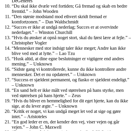
DeGeneres
“Du skal ikke dvæle ved fortiden; Gå fremad og skab en bedre
fremtid.” – John Wooden
“Den største modstand mod ethvert skridt fremad er
komfortzonen.” – Dan Waldschmidt
“Succes er ikke at undgå nederlag; Succes er at overvinde
nederlaget.” – Winston Churchill
“Hvis du ønsker at opnå noget stort, skal du først lære at fejle.” –
Christopher Vogler
“Mennesker med stor indsigt taler ikke meget; Andre kan ikke
blive ved med at lytte.” – Lao Tzu
“Husk altid, at dine egne beslutninger er vigtigere end andres
mening.” – Unknown
“Sidste gang vi kontrollerede, kunne du ikke kontrollere andre
mennesker. Det er nu opdateret.” – Unknown
“Success er sjældent permanent, og fiasko er sjældent endeligt.”
– Unknown
“En sand helt er ikke målt ved størrelsen på hans styrke, men
ved størrelsen på hans hjerte.” – Zeus
“Hvis du bliver en hemmelighed for dit eget hjerte, kan du ikke
sige, at du lever ægte.” – Unknown
“Kritik er noget, vi kan undgå meget let ved at sige og gøre
intet.” – Aristoteles
“En god leder er en, der kender den vej, viser vejen og går
vejen.” – John C. Maxwell