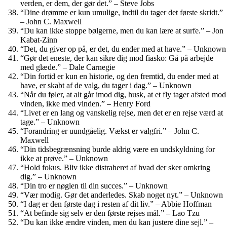
verden, er dem, der gør det.” – Steve Jobs
“Dine drømme er kun umulige, indtil du tager det første skridt.”
– John C. Maxwell
“Du kan ikke stoppe bølgerne, men du kan lære at surfe.” – Jon
Kabat-Zinn
“Det, du giver op på, er det, du ender med at have.” – Unknown
“Gør det eneste, der kan sikre dig mod fiasko: Gå på arbejde
med glæde.” – Dale Carnegie
“Din fortid er kun en historie, og den fremtid, du ender med at
have, er skabt af de valg, du tager i dag.” – Unknown
“Når du føler, at alt går imod dig, husk, at et fly tager afsted mod
vinden, ikke med vinden.” – Henry Ford
“Livet er en lang og vanskelig rejse, men det er en rejse værd at
tage.” – Unknown
“Forandring er uundgåelig. Vækst er valgfri.” – John C.
Maxwell
“Din tidsbegrænsning burde aldrig være en undskyldning for
ikke at prøve.” – Unknown
“Hold fokus. Bliv ikke distraheret af hvad der sker omkring
dig.” – Unknown
“Din tro er nøglen til din succes.” – Unknown
“Vær modig. Gør det anderledes. Skab noget nyt.” – Unknown
“I dag er den første dag i resten af dit liv.” – Abbie Hoffman
“At befinde sig selv er den første rejses mål.” – Lao Tzu
“Du kan ikke ændre vinden, men du kan justere dine sejl.” –