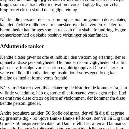
bruges som mantraer eller motivation i vores daglige liv, når vi har
brug for et ekstra skub i den rigtige retning.
Når kendte personer deler visdom og inspiration gennem deres citater,
kan det påvirke millioner af mennesker over hele verden. Citater fra
berømtheder kan bruges som et redskab til at skabe forandring, bygge
opmærksomhed og skabe positive virkninger på samfundet.
Afsluttende tanker
Kendte citater giver os ofte et indblik i den visdom og erfaring, der er
opnået af disse personligheder. De minder os om vigtigheden af at tro
på os selv, forfølge vores passion og aldrig opgive. Disse citater kan
være en kilde til motivation og inspiration i vores eget liv og kan
hjælpe os med at forme vores fremtid.
Når vi reflekterer over disse citater og de historier, de kommer fra, kan
vi finde vejledning, håb og styrke til at fortsætte vores egen rejse. Lad
os omfavne disse citater og lære af visdommen, der kommer fra disse
kendte personligheder.
Andre populære artikler:
50 Sjofle ordsprog, der vil få dig til at grine
og græmme dig
•
50 Sjove Banke Banke På Jokes, der Vil Få Dig til at
Grine!
•
50 inspirerende citater af Dan Turèll: Lær af en af Danmarks
største forfattere
•
50 alternative termer for gåde: Bliv en mester i ord