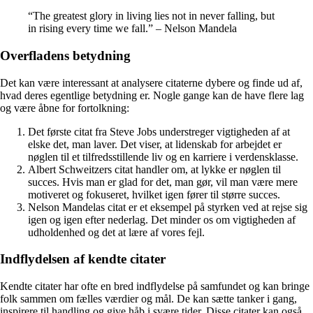
“The greatest glory in living lies not in never falling, but
in rising every time we fall.” – Nelson Mandela
Overfladens betydning
Det kan være interessant at analysere citaterne dybere og finde ud af,
hvad deres egentlige betydning er. Nogle gange kan de have flere lag
og være åbne for fortolkning:
Det første citat fra Steve Jobs understreger vigtigheden af at
elske det, man laver. Det viser, at lidenskab for arbejdet er
nøglen til et tilfredsstillende liv og en karriere i verdensklasse.
Albert Schweitzers citat handler om, at lykke er nøglen til
succes. Hvis man er glad for det, man gør, vil man være mere
motiveret og fokuseret, hvilket igen fører til større succes.
Nelson Mandelas citat er et eksempel på styrken ved at rejse sig
igen og igen efter nederlag. Det minder os om vigtigheden af
udholdenhed og det at lære af vores fejl.
Indflydelsen af kendte citater
Kendte citater har ofte en bred indflydelse på samfundet og kan bringe
folk sammen om fælles værdier og mål. De kan sætte tanker i gang,
inspirere til handling og give håb i svære tider. Disse citater kan også