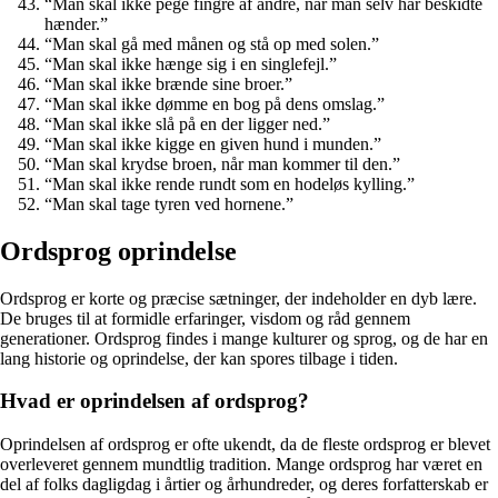
“Man skal ikke pege fingre af andre, når man selv har beskidte
hænder.”
“Man skal gå med månen og stå op med solen.”
“Man skal ikke hænge sig i en singlefejl.”
“Man skal ikke brænde sine broer.”
“Man skal ikke dømme en bog på dens omslag.”
“Man skal ikke slå på en der ligger ned.”
“Man skal ikke kigge en given hund i munden.”
“Man skal krydse broen, når man kommer til den.”
“Man skal ikke rende rundt som en hodeløs kylling.”
“Man skal tage tyren ved hornene.”
Ordsprog oprindelse
Ordsprog er korte og præcise sætninger, der indeholder en dyb lære.
De bruges til at formidle erfaringer, visdom og råd gennem
generationer. Ordsprog findes i mange kulturer og sprog, og de har en
lang historie og oprindelse, der kan spores tilbage i tiden.
Hvad er oprindelsen af ordsprog?
Oprindelsen af ordsprog er ofte ukendt, da de fleste ordsprog er blevet
overleveret gennem mundtlig tradition. Mange ordsprog har været en
del af folks dagligdag i årtier og århundreder, og deres forfatterskab er