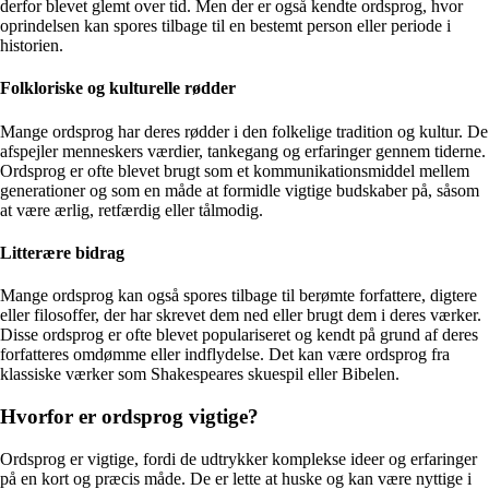
derfor blevet glemt over tid. Men der er også kendte ordsprog, hvor
oprindelsen kan spores tilbage til en bestemt person eller periode i
historien.
Folkloriske og kulturelle rødder
Mange ordsprog har deres rødder i den folkelige tradition og kultur. De
afspejler menneskers værdier, tankegang og erfaringer gennem tiderne.
Ordsprog er ofte blevet brugt som et kommunikationsmiddel mellem
generationer og som en måde at formidle vigtige budskaber på, såsom
at være ærlig, retfærdig eller tålmodig.
Litterære bidrag
Mange ordsprog kan også spores tilbage til berømte forfattere, digtere
eller filosoffer, der har skrevet dem ned eller brugt dem i deres værker.
Disse ordsprog er ofte blevet populariseret og kendt på grund af deres
forfatteres omdømme eller indflydelse. Det kan være ordsprog fra
klassiske værker som Shakespeares skuespil eller Bibelen.
Hvorfor er ordsprog vigtige?
Ordsprog er vigtige, fordi de udtrykker komplekse ideer og erfaringer
på en kort og præcis måde. De er lette at huske og kan være nyttige i