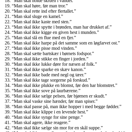
“Man skal holde skruen i vandet.”
“Man skal høre, før man tror.”
“Man skal rette ind efter flertallet.”
“Man skal sluge en kamel.”
“Man skal ikke kaste med sten.”
“Man skal ikke spytte i brønden, man har drukket af.”
“Man skal ikke kigge en given hest i munden.”
“Man skal slå en flue med en fjer.”
“Man skal ikke harpe på det samme som en løgfarvet ost.”
“Man skal ikke pisse mod vinden.”
“Man skal sætte bartskær i børnets fodspor.”
“Man skal ikke stikke en finger i jorden.”
“Man skal ikke lukke døre for næsen af folk.”
“Man skal ikke sparke en skæv kanon.”
“Man skal ikke bade med negl og tæer.”
“Man skal ikke tage sorgerne på forskud.”
“Man skal ikke plukke en blomst, før den har blomstret.”
“Man skal ikke sove på laurbærene.”
“Man skal ikke sælge pelsen, før bjørnen er skudt.”
“Man skal vaske sine hænder, før man spiser.”
“Man skal passe på, man ikke hopper i med begge fødder.”
“Man skal ikke klippe i en levende hest.”
“Man skal ikke synge for sine penge.”
“Man skal agere, ikke reagere.”
“Man skal ikke sælge sin mor for en skål suppe.”