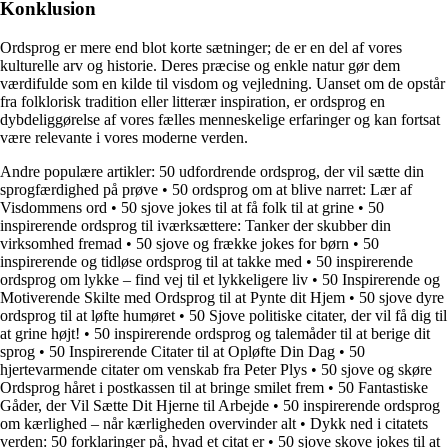
Konklusion
Ordsprog er mere end blot korte sætninger; de er en del af vores
kulturelle arv og historie. Deres præcise og enkle natur gør dem
værdifulde som en kilde til visdom og vejledning. Uanset om de opstår
fra folklorisk tradition eller litterær inspiration, er ordsprog en
dybdeliggørelse af vores fælles menneskelige erfaringer og kan fortsat
være relevante i vores moderne verden.
Andre populære artikler:
50 udfordrende ordsprog, der vil sætte din
sprogfærdighed på prøve
•
50 ordsprog om at blive narret: Lær af
Visdommens ord
•
50 sjove jokes til at få folk til at grine
•
50
inspirerende ordsprog til iværksættere: Tanker der skubber din
virksomhed fremad
•
50 sjove og frække jokes for børn
•
50
inspirerende og tidløse ordsprog til at takke med
•
50 inspirerende
ordsprog om lykke – find vej til et lykkeligere liv
•
50 Inspirerende og
Motiverende Skilte med Ordsprog til at Pynte dit Hjem
•
50 sjove dyre
ordsprog til at løfte humøret
•
50 Sjove politiske citater, der vil få dig til
at grine højt!
•
50 inspirerende ordsprog og talemåder til at berige dit
sprog
•
50 Inspirerende Citater til at Opløfte Din Dag
•
50
hjertevarmende citater om venskab fra Peter Plys
•
50 sjove og skøre
Ordsprog håret i postkassen til at bringe smilet frem
•
50 Fantastiske
Gåder, der Vil Sætte Dit Hjerne til Arbejde
•
50 inspirerende ordsprog
om kærlighed – når kærligheden overvinder alt
•
Dykk ned i citatets
verden: 50 forklaringer på, hvad et citat er
•
50 sjove skove jokes til at