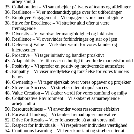
arbejdsmiljø
Collaboration – Vi samarbejder på tværs af teams og afdelinger
Resilience – Vi er modstandsdygtige over for udfordringer
Employee Engagement – Vi engagerer vores medarbejdere
Strive for Excellence – Vi stræber altid efter at være
fremragende
Diversity – Vi værdsætter mangfoldighed og inklusion
Resilience – Vi overvinder forhindringer og står op igen
Delivering Value – Vi skaber værdi for vores kunder og
interessenter
Proactive – Vi tager initiativ og handler proaktivt
Adaptability – Vi tilpasser os hurtigt til ændrede markedsforhold
Positivity – Vi spreder en positiv og motiverende atmosfære
Empathy – Vi viser medfølelse og forståelse for vores kunders
behov
Ownership – Vi tager ejerskab over vores opgaver og projekter
Strive for Success – Vi stræber efter at opnå succes
Value Creation – Vi skaber værdi for vores samfund og miljø
Collaborative Environment – Vi skaber et samarbejdende
arbejdsmiljø
Resourcefulness – Vi anvender vores ressourcer effektivt
Forward Thinking – Vi tænker fremad og er innovative
Drive for Results – Vi er fokuserede på at nå vores mål
Respect for Individuals – Vi respekterer individets værdighed
Continuous Learning – Vi lærer konstant og stræber efter at