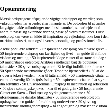
Opsummering
Mærsk ordsprogene afspejler de vigtige principper og værdier, som
virksomheden har arbejdet efter i mange år. De opfordrer til at tænke
langsigtet, takle udfordringer med beslutsomhed, samarbejde med
andre, tilpasse sig skiftende tider og passe på vores ressourcer. Disse
ordsprog kan være en kilde til inspiration og vejledning, ikke kun i den
maritime industri, men også i vores personlige og professionelle liv.
Andre populære artikler:
50 inspirerende ordsprog om at være greve
•
50 inspirerende ordsprog om kærlighed og livet – en guide til at finde
visdom og mening
•
50 inspirerende kloge citater til at starte din dag
•
50 misforståede ordsprog: Afslører sandheden bag de populære
talemåder
•
50 sjove ordsprog om øl: Et festligt indblik i ølkulturen
•
50 Spændende matematiske gåder: Test dine hjerneceller!
•
50 af de
sjoveste jokes i verden – klar til latteranfald!
•
50 inspirerende citater til
en mindeværdig 60 års fødselsdag
•
50 inspirerende citater til at styrke
din selvtillid
•
50 Livsvisdomme: Ordsprog til inspiration og refleksion
•
50 sjove sønderjyske jokes – klar til et godt grin
•
50 Inspirerende
Citater om Savn – Find trøst og styrke gennem ordene
•
50
uforglemmelige danske filmcitater
•
50 inspirerende ordsprog om
opdragelse – en guide til forældre og undervisere
•
50 sjove og
inspirerende skomager ordsprog – få et godt grin og masser af visdom