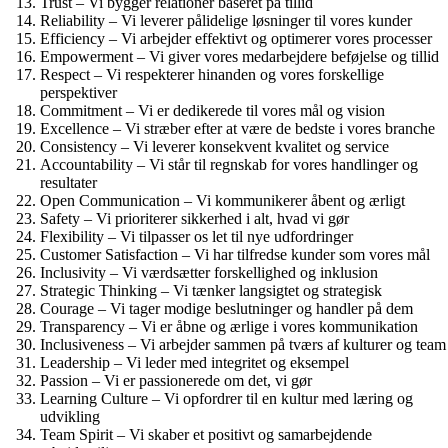
Trust – Vi bygger relationer baseret på tillid
Reliability – Vi leverer pålidelige løsninger til vores kunder
Efficiency – Vi arbejder effektivt og optimerer vores processer
Empowerment – Vi giver vores medarbejdere beføjelse og tillid
Respect – Vi respekterer hinanden og vores forskellige
perspektiver
Commitment – Vi er dedikerede til vores mål og vision
Excellence – Vi stræber efter at være de bedste i vores branche
Consistency – Vi leverer konsekvent kvalitet og service
Accountability – Vi står til regnskab for vores handlinger og
resultater
Open Communication – Vi kommunikerer åbent og ærligt
Safety – Vi prioriterer sikkerhed i alt, hvad vi gør
Flexibility – Vi tilpasser os let til nye udfordringer
Customer Satisfaction – Vi har tilfredse kunder som vores mål
Inclusivity – Vi værdsætter forskellighed og inklusion
Strategic Thinking – Vi tænker langsigtet og strategisk
Courage – Vi tager modige beslutninger og handler på dem
Transparency – Vi er åbne og ærlige i vores kommunikation
Inclusiveness – Vi arbejder sammen på tværs af kulturer og team
Leadership – Vi leder med integritet og eksempel
Passion – Vi er passionerede om det, vi gør
Learning Culture – Vi opfordrer til en kultur med læring og
udvikling
Team Spirit – Vi skaber et positivt og samarbejdende