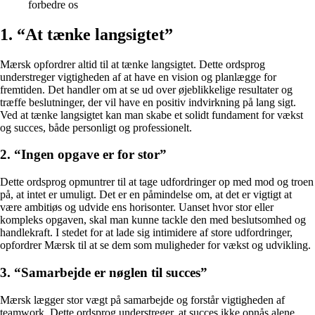
forbedre os
1. “At tænke langsigtet”
Mærsk opfordrer altid til at tænke langsigtet. Dette ordsprog
understreger vigtigheden af ​​at have en vision og planlægge for
fremtiden. Det handler om at se ud over øjeblikkelige resultater og
træffe beslutninger, der vil have en positiv indvirkning på lang sigt.
Ved at tænke langsigtet kan man skabe et solidt fundament for vækst
og succes, både personligt og professionelt.
2. “Ingen opgave er for stor”
Dette ordsprog opmuntrer til at tage udfordringer op med mod og troen
på, at intet er umuligt. Det er en påmindelse om, at det er vigtigt at
være ambitiøs og udvide ens horisonter. Uanset hvor stor eller
kompleks opgaven, skal man kunne tackle den med beslutsomhed og
handlekraft. I stedet for at lade sig intimidere af store udfordringer,
opfordrer Mærsk til at se dem som muligheder for vækst og udvikling.
3. “Samarbejde er nøglen til succes”
Mærsk lægger stor vægt på samarbejde og forstår vigtigheden af
teamwork. Dette ordsprog understreger, at succes ikke opnås alene,