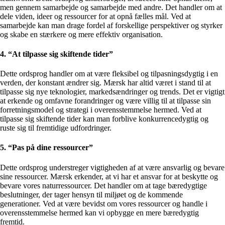
men gennem samarbejde og samarbejde med andre. Det handler om at
dele viden, ideer og ressourcer for at opnå fælles mål. Ved at
samarbejde kan man drage fordel af forskellige perspektiver og styrker
og skabe en stærkere og mere effektiv organisation.
4. “At tilpasse sig skiftende tider”
Dette ordsprog handler om at være fleksibel og tilpasningsdygtig i en
verden, der konstant ændrer sig. Mærsk har altid været i stand til at
tilpasse sig nye teknologier, markedsændringer og trends. Det er vigtigt
at erkende og omfavne forandringer og være villig til at tilpasse sin
forretningsmodel og strategi i overensstemmelse hermed. Ved at
tilpasse sig skiftende tider kan man forblive konkurrencedygtig og
ruste sig til fremtidige udfordringer.
5. “Pas på dine ressourcer”
Dette ordsprog understreger vigtigheden af ​​at være ansvarlig og bevare
sine ressourcer. Mærsk erkender, at vi har et ansvar for at beskytte og
bevare vores naturressourcer. Det handler om at tage bæredygtige
beslutninger, der tager hensyn til miljøet og de kommende
generationer. Ved at være bevidst om vores ressourcer og handle i
overensstemmelse hermed kan vi opbygge en mere bæredygtig
fremtid.